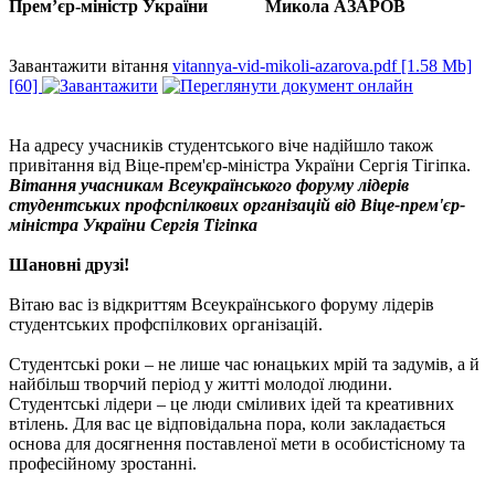
Прем’єр-міністр України Микола АЗАРОВ
Завантажити вітання
vitannya-vid-mikoli-azarova.pdf [1.58 Mb]
[60]
На адресу учасників студентського віче надійшло також
привітання від Віце-прем'єр-міністра України Сергія Тігіпка.
Вітання учасникам Всеукраїнського форуму лідерів
студентських профспілкових організацій від Віце-прем'єр-
міністра України Сергія Тігіпка
Шановні друзі!
Вітаю вас із відкриттям Всеукраїнського форуму лідерів
студентських профспілкових організацій.
Студентські роки – не лише час юнацьких мрій та задумів, а й
найбільш творчий період у житті молодої людини.
Студентські лідери – це люди сміливих ідей та креативних
втілень. Для вас це відповідальна пора, коли закладається
основа для досягнення поставленої мети в особистісному та
професійному зростанні.