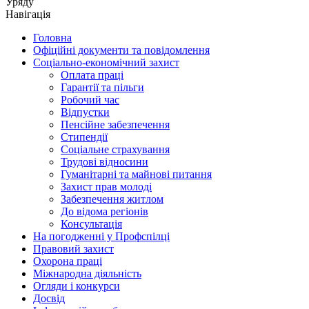
Уряду
Навігація
Головна
Офіційні документи та повідомлення
Соціально-економічний захист
Оплата праці
Гарантії та пільги
Робочий час
Відпустки
Пенсійне забезпечення
Стипендії
Соціальне страхування
Трудові відносини
Гуманітарні та майнові питання
Захист прав молоді
Забезпечення житлом
До відома регіонів
Консультація
На погодженні у Профспілці
Правовий захист
Охорона праці
Міжнародна діяльність
Огляди і конкурси
Досвід