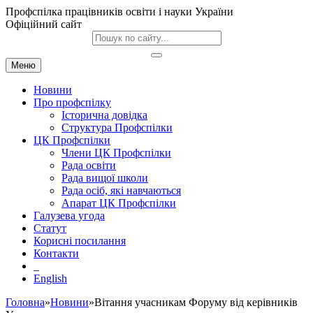
Профспілка працівників освіти і науки України
Офіційний сайт
Меню
Новини
Про профспілку
Історична довідка
Структура Профспілки
ЦК Профспілки
Члени ЦК Профспілки
Рада освіти
Рада вищої школи
Рада осіб, які навчаються
Апарат ЦК Профспілки
Галузева угода
Статут
Корисні посилання
Контакти
English
Головна
»
Новини
»Вітання учасникам Форуму від керівників