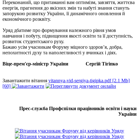
Переконаний, що притаманні вам оптимізм, завзяття, життєва
енергія, прагнення до якісних змін та набуті знання стануть
запорукою розвитку України, її динамічного оновлення й
економічного розквіту.
Уряд дбатиме про формування належного рівня умов
навчання і побуту, підвищення якості освіти та її доступність,
розвиток студентського руху.
Бажаю усім учасникам Форуму міцного здоров’я, добра,
непохитності духу та наполегливості у вчинках і діях.
Віце-прем'єр-міністр України Сергій Тігіпко
Завантажити вітання
vitannya-vid-sergiya-tigipka.pdf [2.1 Mb]
[60]
Прес-служба Профспілки працівників освіти і науки
України