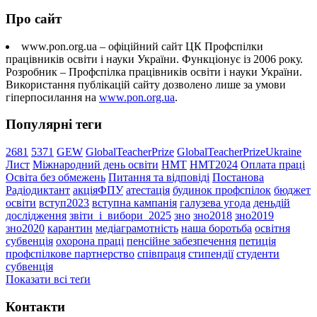
Про сайт
www.pon.org.ua – офіційний сайт ЦК Профспілки
працівників освіти і науки України. Функціонує із 2006 року.
Розробник – Профспілка працівників освіти і науки України.
Використання публікацій сайту дозволено лише за умови
гіперпосилання на
www.pon.org.ua
.
Популярні теги
2681
5371
GEW
GlobalTeacherPrize
GlobalTeacherPrizeUkraine
Лист
Міжнародний день освіти
НМТ
НМТ2024
Оплата праці
Освіта без обмежень
Питання та відповіді
Постанова
Радіодиктант
акціяФПУ
атестація
будинок профспілок
бюджет
освіти
вступ2023
вступна кампанія
галузева угода
деньдій
дослідження
звіти_і_вибори_2025
зно
зно2018
зно2019
зно2020
карантин
медіаграмотність
наша боротьба
освітня
субвенція
охорона праці
пенсійне забезпечення
петиція
профспілкове партнерство
співпраця
стипендії
студенти
субвенція
Показати всі теґи
Контакти