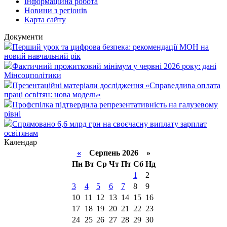
Інформаційна робота
Новини з регіонів
Карта сайту
Документи
Перший урок та цифрова безпека: рекомендації МОН на
новий навчальний рік
Фактичний прожитковий мінімум у червні 2026 року: дані
Мінсоцполітики
Презентаційні матеріали дослідження «Справедлива оплата
праці освітян: нова модель»
Профспілка підтвердила репрезентативність на галузевому
рівні
Спрямовано 6,6 млрд грн на своєчасну виплату зарплат
освітянам
Календар
«
Серпень 2026 »
Пн
Вт
Ср
Чт
Пт
Сб
Нд
1
2
3
4
5
6
7
8
9
10
11
12
13
14
15
16
17
18
19
20
21
22
23
24
25
26
27
28
29
30