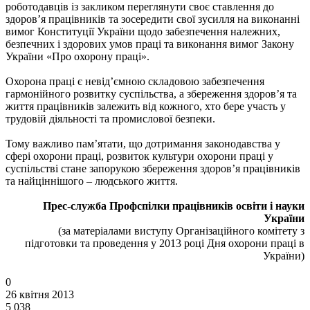
роботодавців із закликом переглянути своє ставлення до
здоров’я працівників та зосередити свої зусилля на виконанні
вимог Конституції України щодо забезпечення належних,
безпечних і здорових умов праці та виконання вимог Закону
України «Про охорону праці».
Охорона праці є невід’ємною складовою забезпечення
гармонійного розвитку суспільства, а збереження здоров’я та
життя працівників залежить від кожного, хто бере участь у
трудовій діяльності та промислової безпеки.
Тому важливо пам’ятати, що дотримання законодавства у
сфері охорони праці, розвиток культури охорони праці у
суспільстві стане запорукою збереження здоров’я працівників
та найціннішого – людського життя.
Прес-служба Профспілки працівників освіти і науки
України
(за матеріалами виступу Організаційного комітету з
підготовки та проведення у 2013 році Дня охорони праці в
України)
0
26 квітня 2013
5 038