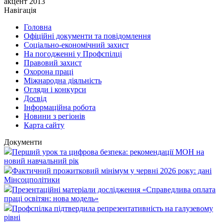
акцент 2013
Навігація
Головна
Офіційні документи та повідомлення
Соціально-економічний захист
На погодженні у Профспілці
Правовий захист
Охорона праці
Міжнародна діяльність
Огляди і конкурси
Досвід
Інформаційна робота
Новини з регіонів
Карта сайту
Документи
Перший урок та цифрова безпека: рекомендації МОН на
новий навчальний рік
Фактичний прожитковий мінімум у червні 2026 року: дані
Мінсоцполітики
Презентаційні матеріали дослідження «Справедлива оплата
праці освітян: нова модель»
Профспілка підтвердила репрезентативність на галузевому
рівні