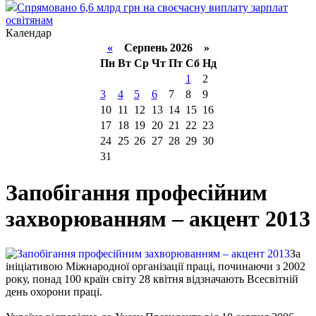
Спрямовано 6,6 млрд грн на своєчасну виплату зарплат
освітянам
Календар
«
Серпень 2026 »
Пн
Вт
Ср
Чт
Пт
Сб
Нд
1
2
3
4
5
6
7
8
9
10
11
12
13
14
15
16
17
18
19
20
21
22
23
24
25
26
27
28
29
30
31
Запобігання професійним
захворюванням – акцент 2013
За
ініціативою Міжнародної організації праці, починаючи з 2002
року, понад 100 країн світу 28 квітня відзначають Всесвітній
день охорони праці.