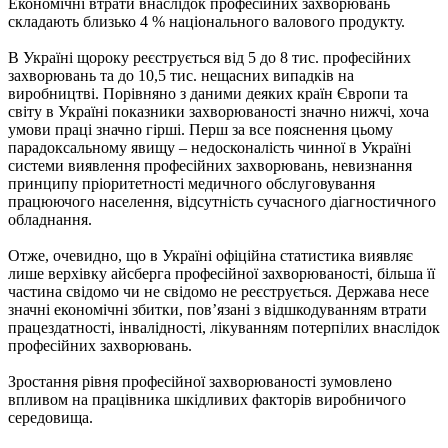
Економічні втрати внаслідок професійних захворювань
складають близько 4 % національного валового продукту.
В Україні щороку реєструється від 5 до 8 тис. професійних
захворювань та до 10,5 тис. нещасних випадків на
виробництві. Порівняно з даними деяких країн Європи та
світу в Україні показники захворюваності значно нижчі, хоча
умови праці значно гірші. Перш за все пояснення цьому
парадоксальному явищу – недосконалість чинної в Україні
системи виявлення професійних захворювань, невизнання
принципу пріоритетності медичного обслуговування
працюючого населення, відсутність сучасного діагностичного
обладнання.
Отже, очевидно, що в Україні офіційна статистика виявляє
лише верхівку айсберга професійної захворюваності, більша її
частина свідомо чи не свідомо не реєструється. Держава несе
значні економічні збитки, пов’язані з відшкодуванням втрати
працездатності, інвалідності, лікуванням потерпілих внаслідок
професійних захворювань.
Зростання рівня професійної захворюваності зумовлено
впливом на працівника шкідливих факторів виробничого
середовища.