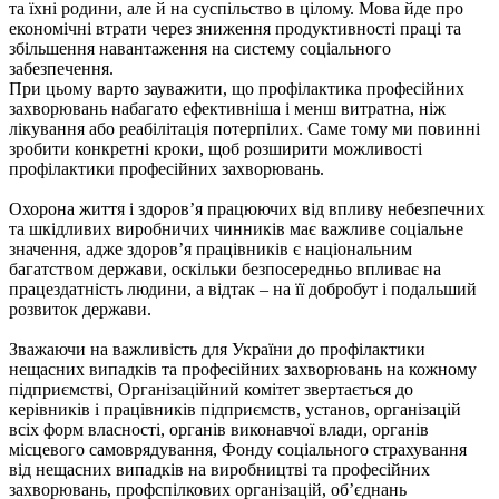
та їхні родини, але й на суспільство в цілому. Мова йде про
економічні втрати через зниження продуктивності праці та
збільшення навантаження на систему соціального
забезпечення.
При цьому варто зауважити, що профілактика професійних
захворювань набагато ефективніша і менш витратна, ніж
лікування або реабілітація потерпілих. Саме тому ми повинні
зробити конкретні кроки, щоб розширити можливості
профілактики професійних захворювань.
Охорона життя і здоров’я працюючих від впливу небезпечних
та шкідливих виробничих чинників має важливе соціальне
значення, адже здоров’я працівників є національним
багатством держави, оскільки безпосередньо впливає на
працездатність людини, а відтак – на її добробут і подальший
розвиток держави.
Зважаючи на важливість для України до профілактики
нещасних випадків та професійних захворювань на кожному
підприємстві, Організаційний комітет звертається до
керівників і працівників підприємств, установ, організацій
всіх форм власності, органів виконавчої влади, органів
місцевого самоврядування, Фонду соціального страхування
від нещасних випадків на виробництві та професійних
захворювань, профспілкових організацій, об’єднань