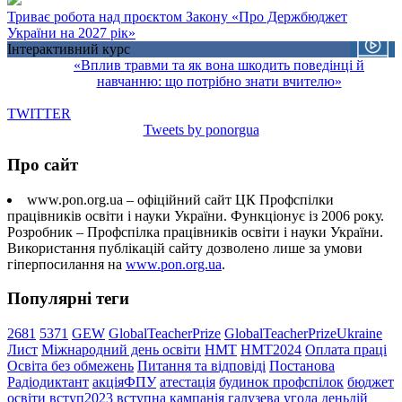
Триває робота над проєктом Закону «Про Держбюджет
України на 2027 рік»
Інтерактивний курс
«Вплив травми та як вона шкодить поведінці й
навчанню: що потрібно знати вчителю»
TWITTER
Tweets by ponorgua
Про сайт
www.pon.org.ua – офіційний сайт ЦК Профспілки
працівників освіти і науки України. Функціонує із 2006 року.
Розробник – Профспілка працівників освіти і науки України.
Використання публікацій сайту дозволено лише за умови
гіперпосилання на
www.pon.org.ua
.
Популярні теги
2681
5371
GEW
GlobalTeacherPrize
GlobalTeacherPrizeUkraine
Лист
Міжнародний день освіти
НМТ
НМТ2024
Оплата праці
Освіта без обмежень
Питання та відповіді
Постанова
Радіодиктант
акціяФПУ
атестація
будинок профспілок
бюджет
освіти
вступ2023
вступна кампанія
галузева угода
деньдій