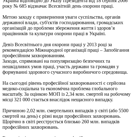
Україна відповідно до Указу Президента від 18 серпня 2006
року № 685 відзначає Всесвітній день охорони праці.
Метою заходу є привернення уваги суспільства, органів
державної влади, суб'єктів господарювання, громадських
організацій до проблеми збереження життя і здоров’я
працівників та культури охорони праці в Україні.
Девіз Всесвітнього дня охорони праці у 2013 році за
рекомендацією Міжнародної організації праці – Запобігання
професійним захворюванням.
Заходи, спрямовані на популяризацію безпечних та
нешкідливих умов праці, участь держави та громадян у
формуванні здорового сучасного виробничого середовища.
На сьогодні рівень професійної захворюваності є серйозна
медико-соціальна та економічна проблема глобального
масштабу. За оцінкою МОП із 2,34 млн. смертей на робочому
місці 321 000 стається внаслідок нещасного випадку.
Причиною 2,02 млн. смертельних випадків у світі (або 5500
смертей на день) є різні види професійних захворювань.
Щорічно в світі реєструється близько 260 млн. випадків
професійних захворювань.