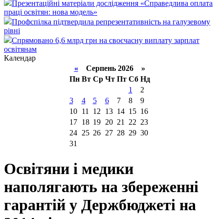
Презентаційні матеріали дослідження «Справедлива оплата
праці освітян: нова модель»
Профспілка підтвердила репрезентативність на галузевому
рівні
Спрямовано 6,6 млрд грн на своєчасну виплату зарплат
освітянам
Календар
«
Серпень 2026 »
Пн
Вт
Ср
Чт
Пт
Сб
Нд
1
2
3
4
5
6
7
8
9
10
11
12
13
14
15
16
17
18
19
20
21
22
23
24
25
26
27
28
29
30
31
Освітяни і медики
наполягають на збереженні
гарантій у Держбюджеті на