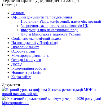
збереженні гарантій у Держбюджеті на 2014 рік
Навігація
Головна
Офіційні документи та повідомлення
Постанови з’їзду, конференції, пленумів, президії
Звернення, заяви, виступи керівників ЦК
Інформація про найважливіші події
Листи Міністерств, відомств України
Соціально-економічний захист
На погодженні у Профспілці
Правовий захист
Охорона праці
Міжнародна діяльність
Огляди і конкурси
Досвід
Інформаційна робота
Новини з регіонів
Карта сайту
Документи
Перший урок та цифрова безпека: рекомендації МОН на
новий навчальний рік
Фактичний прожитковий мінімум у червні 2026 року: дані
Мінсоцполітики