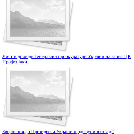
Лист-відповідь Генерльної проокуратури України на запит ЦК
Профспілки
Звернення до Президента України щодо зупинення дії