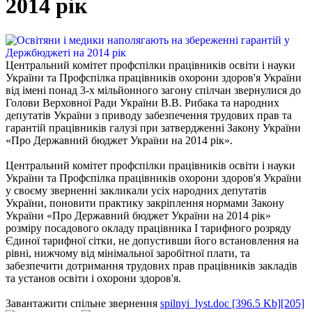
2014 рік
Центральний комітет профспілки працівників освіти і науки
України та Профспілка працівників охорони здоров'я України
від імені понад 3-х мільйонного загону спілчан звернулися до
Голови Верховної Ради України В.В. Рибака та народних
депутатів України з приводу забезпечення трудових прав та
гарантій працівників галузі при затвердженні Закону України
«Про Державний бюджет України на 2014 рік».
Центральний комітет профспілки працівників освіти і науки
України та Профспілка працівників охорони здоров'я України
у своєму зверненні закликали усіх народних депутатів
України, поновити практику закріплення нормами Закону
України «Про Державний бюджет України на 2014 рік»
розміру посадового окладу працівника І тарифного розряду
Єдиної тарифної сітки, не допустивши його встановлення на
рівні, нижчому від мінімальної заробітної плати, та
забезпечити дотримання трудових прав працівників закладів
та установ освіти і охорони здоров'я.
Завантажити спільне звернення
spilnyi_lyst.doc [396.5 Kb][205]