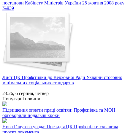
постанови Кабінету Міністрів України 25 жовтня 2008 року
№939
Лист ЦК Профспілки до Верховної Ради України стосовно
мінімальних соціальних стандартів
23:26,
6 серпня, четвер
Популярні новини
Підвищення оплати праці освітян: Профспілка та МОН
обговорили подальші кроки
Нова Галузева угода: Президія ЦК Профспілки схвалила
проєкт документа