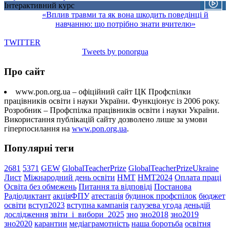
Інтерактивний курс
«Вплив травми та як вона шкодить поведінці й
навчанню: що потрібно знати вчителю»
TWITTER
Tweets by ponorgua
Про сайт
www.pon.org.ua – офіційний сайт ЦК Профспілки
працівників освіти і науки України. Функціонує із 2006 року.
Розробник – Профспілка працівників освіти і науки України.
Використання публікацій сайту дозволено лише за умови
гіперпосилання на
www.pon.org.ua
.
Популярні теги
2681
5371
GEW
GlobalTeacherPrize
GlobalTeacherPrizeUkraine
Лист
Міжнародний день освіти
НМТ
НМТ2024
Оплата праці
Освіта без обмежень
Питання та відповіді
Постанова
Радіодиктант
акціяФПУ
атестація
будинок профспілок
бюджет
освіти
вступ2023
вступна кампанія
галузева угода
деньдій
дослідження
звіти_і_вибори_2025
зно
зно2018
зно2019
зно2020
карантин
медіаграмотність
наша боротьба
освітня