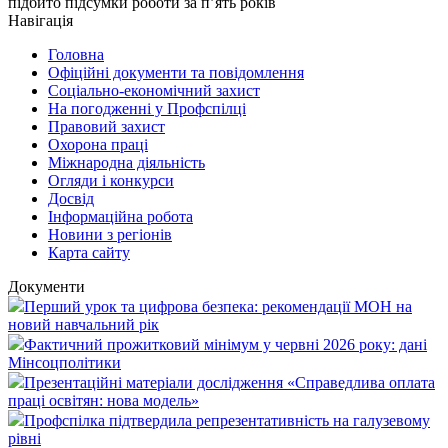
підбито підсумки роботи за п’ять років
Навігація
Головна
Офіційні документи та повідомлення
Соціально-економічний захист
На погодженні у Профспілці
Правовий захист
Охорона праці
Міжнародна діяльність
Огляди і конкурси
Досвід
Інформаційна робота
Новини з регіонів
Карта сайту
Документи
Перший урок та цифрова безпека: рекомендації МОН на
новий навчальний рік
Фактичний прожитковий мінімум у червні 2026 року: дані
Мінсоцполітики
Презентаційні матеріали дослідження «Справедлива оплата
праці освітян: нова модель»
Профспілка підтвердила репрезентативність на галузевому
рівні