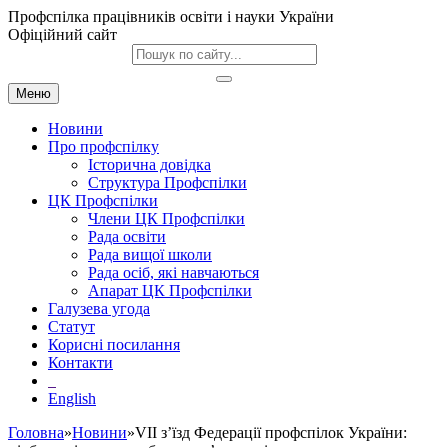
Профспілка працівників освіти і науки України
Офіційний сайт
Меню
Новини
Про профспілку
Історична довідка
Структура Профспілки
ЦК Профспілки
Члени ЦК Профспілки
Рада освіти
Рада вищої школи
Рада осіб, які навчаються
Апарат ЦК Профспілки
Галузева угода
Статут
Корисні посилання
Контакти
English
Головна
»
Новини
»VII з’їзд Федерації профспілок України: