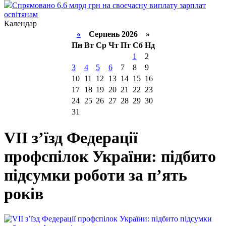
Спрямовано 6,6 млрд грн на своєчасну виплату зарплат
освітянам
Календар
«
Серпень 2026 »
Пн
Вт
Ср
Чт
Пт
Сб
Нд
1
2
3
4
5
6
7
8
9
10
11
12
13
14
15
16
17
18
19
20
21
22
23
24
25
26
27
28
29
30
31
VII з’їзд Федерації
профспілок України: підбито
підсумки роботи за п’ять
років