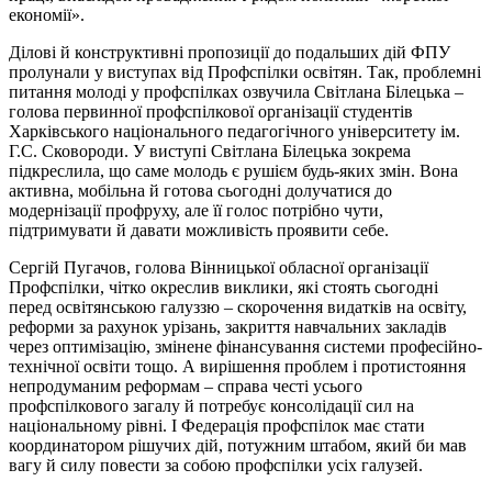
економії».
Ділові й конструктивні пропозиції до подальших дій ФПУ
пролунали у виступах від Профспілки освітян. Так, проблемні
питання молоді у профспілках озвучила Світлана Білецька –
голова первинної профспілкової організації студентів
Харківського національного педагогічного університету ім.
Г.С. Сковороди. У виступі Світлана Білецька зокрема
підкреслила, що саме молодь є рушієм будь-яких змін. Вона
активна, мобільна й готова сьогодні долучатися до
модернізації профруху, але її голос потрібно чути,
підтримувати й давати можливість проявити себе.
Сергій Пугачов, голова Вінницької обласної організації
Профспілки, чітко окреслив виклики, які стоять сьогодні
перед освітянською галуззю – скорочення видатків на освіту,
реформи за рахунок урізань, закриття навчальних закладів
через оптимізацію, змінене фінансування системи професійно-
технічної освіти тощо. А вирішення проблем і протистояння
непродуманим реформам – справа честі усього
профспілкового загалу й потребує консолідації сил на
національному рівні. І Федерація профспілок має стати
координатором рішучих дій, потужним штабом, який би мав
вагу й силу повести за собою профспілки усіх галузей.