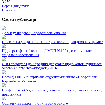
3 259
Версія для друку
Новини
Схожі публікації
До з’їзду Федерації профспілок України
Генеральна угода на новий строк: коли віднайдемо компроміс?
Щодо ратифікації конвенції МОП №102 про мінімальне
соціальне забезпечення
СПО звернувся до народних депутатів щодо конституційності
окремих норм Держбюджету-2016
Президія ФПУ підтримала студентську акцію «Профспілки.
Боротьба за Україну»
Профспілки об’єдналися задля посилення соціального захисту
працівників
Соціальний діалог – почути один одного