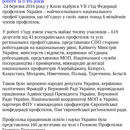
24 березня 2016 року у Києві відбувся VII з’їзд Федерації
профспілок України – найчисельнішого національного
профоб’єднання, що об’єднує у своїх лавах понад 6 мільйонів
членів профспілок.
У роботі з’їзду взяли участь майже тисячу учасників – 619
делегатів від 43 всеукраїнських профспілок та усіх
регіональних профоб’єднань, представники СПО сторони
роботодавців на національному рівні, Кабінету Міністрів
України, міністерств і відомств, керівники об’єднань
роботодавців, представники МОП, Національної служби
посередництва і примирення, міжнародні делегації
національних профцентрів Азербайджану, Білорусі,
Казахстану, Молдови, Німеччини, Польщі, Туреччини, Бельгії.
Також були запрошені народні депутати України, керівники
політичних Фракцій у Верховній Раді України, відповідальні
працівники Адміністрації Президента України, Верховної
Ради України, Національний координатор МОП в Україні,
партнери ФПУ з міжнародних профцентрів Європейської
конфедерації профспілок, Пан’європейської регіональної ради.
Профспілка працівників освіти і науки України була
представлена 160 делегатами на чолі з Головою Профспілки
Георгієм Трухановим.