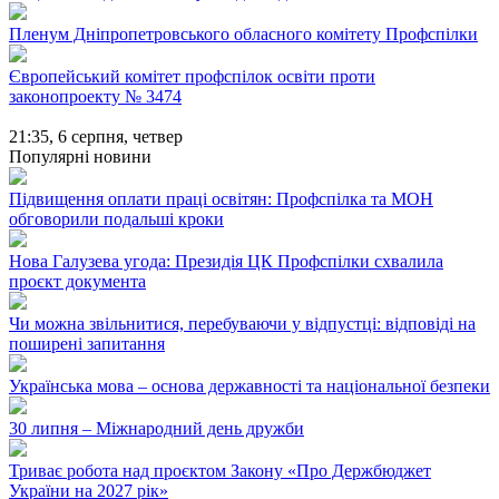
Пленум Дніпропетровського обласного комітету Профспілки
Європейський комітет профспілок освіти проти
законопроекту № 3474
21:35,
6 серпня, четвер
Популярні новини
Підвищення оплати праці освітян: Профспілка та МОН
обговорили подальші кроки
Нова Галузева угода: Президія ЦК Профспілки схвалила
проєкт документа
Чи можна звільнитися, перебуваючи у відпустці: відповіді на
поширені запитання
Українська мова – основа державності та національної безпеки
30 липня – Міжнародний день дружби
Триває робота над проєктом Закону «Про Держбюджет
України на 2027 рік»