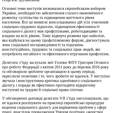
Основні теми виступів визначалися європейським вибором
України, необхідністю забезпечення сталого економічного
розвитку суспільства та підвищення життєвого рівня
населення. Все це вимагає консолідованих дій усіх учасників
соціально-трудових відносин, підвищення ефективності
соціального діалогу між профспілками, роботодавцями та
владою на всіх рівнях. Тому відверта розмова про наболіле,
яка відбулася на цьому профспілковому форумі, діагностувала
зони соціальної несправедливості та порушень
конституційних, трудових та соціальних прав людей, які
потребують негайного та ефективного втручання профспілок.
Делегати з’їзду заслухали звіт Голови ФПУ Григорія Осового
про роботу Федерації з квітня 2011 року до березня 2016 року
та обговорили зроблене організацією в цьому періоді,
окреслили позитиви і те, чого зробити не вдалося. У виступах
звучала і конструктивна критика однобокого соціального
діалогу, і поради як ефективно протидіяти відкритому
наступові на трудові й соціальні права спілчан.
У обговоренні доповіді делегати VII з’їзду наголошували, що
не вдалося реалізувати на практиці європейські процедури
ведення соціального діалогу для вирішення проблем у сфері
праці, внаслідок провадження Урядом політики «жорсткої