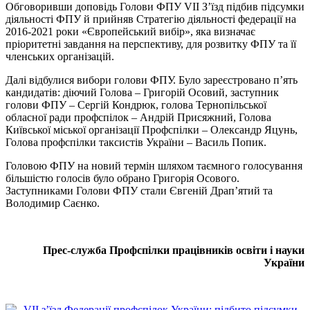
Обговоривши доповідь Голови ФПУ VII З’їзд підбив підсумки
діяльності ФПУ й прийняв Стратегію діяльності федерації на
2016-2021 роки «Європейський вибір», яка визначає
пріоритетні завдання на перспективу, для розвитку ФПУ та її
членських організацій.
Далі відбулися вибори голови ФПУ. Було зареєстровано п’ять
кандидатів: діючий Голова – Григорій Осовий, заступник
голови ФПУ – Сергій Кондрюк, голова Тернопільської
обласної ради профспілок – Андрій Присяжний, Голова
Київської міської організації Профспілки – Олександр Яцунь,
Голова профспілки таксистів України – Василь Попик.
Головою ФПУ на новий термін шляхом таємного голосування
більшістю голосів було обрано Григорія Осового.
Заступниками Голови ФПУ стали Євгеній Драп’ятий та
Володимир Саєнко.
Прес-служба Профспілки працівників освіти і науки
України