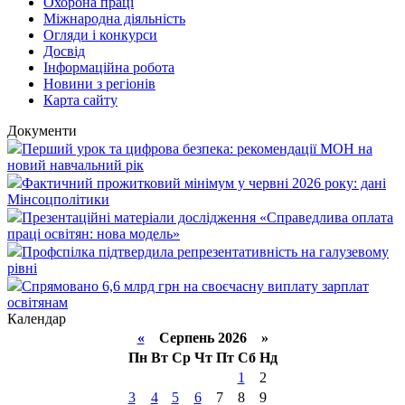
Охорона праці
Міжнародна діяльність
Огляди і конкурси
Досвід
Інформаційна робота
Новини з регіонів
Карта сайту
Документи
Перший урок та цифрова безпека: рекомендації МОН на
новий навчальний рік
Фактичний прожитковий мінімум у червні 2026 року: дані
Мінсоцполітики
Презентаційні матеріали дослідження «Справедлива оплата
праці освітян: нова модель»
Профспілка підтвердила репрезентативність на галузевому
рівні
Спрямовано 6,6 млрд грн на своєчасну виплату зарплат
освітянам
Календар
«
Серпень 2026 »
Пн
Вт
Ср
Чт
Пт
Сб
Нд
1
2
3
4
5
6
7
8
9