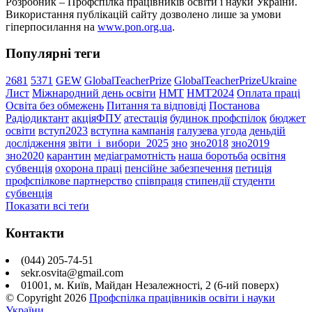
Розробник – Профспілка працівників освіти і науки України.
Використання публікацій сайту дозволено лише за умови
гіперпосилання на
www.pon.org.ua
.
Популярні теги
2681
5371
GEW
GlobalTeacherPrize
GlobalTeacherPrizeUkraine
Лист
Міжнародний день освіти
НМТ
НМТ2024
Оплата праці
Освіта без обмежень
Питання та відповіді
Постанова
Радіодиктант
акціяФПУ
атестація
будинок профспілок
бюджет
освіти
вступ2023
вступна кампанія
галузева угода
деньдій
дослідження
звіти_і_вибори_2025
зно
зно2018
зно2019
зно2020
карантин
медіаграмотність
наша боротьба
освітня
субвенція
охорона праці
пенсійне забезпечення
петиція
профспілкове партнерство
співпраця
стипендії
студенти
субвенція
Показати всі теґи
Контакти
(044) 205-74-51
sekr.osvita@gmail.com
01001, м. Київ, Майдан Незалежності, 2 (6-ий поверх)
© Copyright
2026
Профспілка працівників освіти і науки
України
.