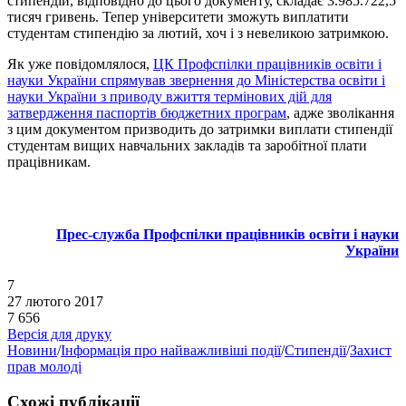
стипендій, відповідно до цього документу, складає 3.985.722,5
тисяч гривень. Тепер університети зможуть виплатити
студентам стипендію за лютий, хоч і з невеликою затримкою.
Як уже повідомлялося,
ЦК Профспілки працівників освіти і
науки України спрямував звернення до Міністерства освіти і
науки України з приводу вжиття термінових дій для
затвердження паспортів бюджетних програм
, адже зволікання
з цим документом призводить до затримки виплати стипендії
студентам вищих навчальних закладів та заробітної плати
працівникам.
Прес-служба Профспілки працівників освіти і науки
України
7
27 лютого 2017
7 656
Версія для друку
Новини
/
Інформація про найважливіші події
/
Стипендії
/
Захист
прав молоді
Схожі публікації