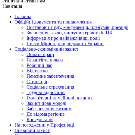
стипендій студентам
Навігація
Головна
Офіційні документи та повідомлення
Постанови з’їзду, конференції, пленумів, президії
Звернення, заяви, виступи керівників ЦК
Інформація про найважливіші події
Листи Міністерств, відомств України
Соціально-економічний захист
Оплата праці
Гарантії та пільги
Робочий час
Відпустки
Пенсійне забезпечення
Стипендії
Соціальне страхування
Трудові відносини
Гуманітарні та майнові питання
Захист прав молоді
Забезпечення житлом
До відома регіонів
Консультація
На погодженні у Профспілці
Правовий захист