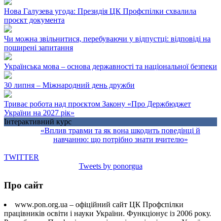
Нова Галузева угода: Президія ЦК Профспілки схвалила
проєкт документа
Чи можна звільнитися, перебуваючи у відпустці: відповіді на
поширені запитання
Українська мова – основа державності та національної безпеки
30 липня – Міжнародний день дружби
Триває робота над проєктом Закону «Про Держбюджет
України на 2027 рік»
Інтерактивний курс
«Вплив травми та як вона шкодить поведінці й
навчанню: що потрібно знати вчителю»
TWITTER
Tweets by ponorgua
Про сайт
www.pon.org.ua – офіційний сайт ЦК Профспілки
працівників освіти і науки України. Функціонує із 2006 року.