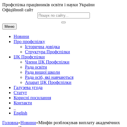
Профспілка працівників освіти і науки України
Офіційний сайт
Меню
Новини
Про профспілку
Історична довідка
Структура Профспілки
ЦК Профспілки
Члени ЦК Профспілки
Рада освіти
Рада вищої школи
Рада осіб, які навчаються
Апарат ЦК Профспілки
Галузева угода
Статут
Корисні посилання
Контакти
English
Головна
»
Новини
»Мінфін розблокував виплату академічних