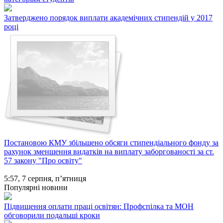
Затверджено порядок виплати академічних стипендій у 2017
році
Постановою КМУ збільшено обсяги стипендіального фонду за
рахунок зменшення видатків на виплату заборгованості за ст.
57 закону "Про освіту"
5:57,
7 серпня, п’ятниця
Популярні новини
Підвищення оплати праці освітян: Профспілка та МОН
обговорили подальші кроки