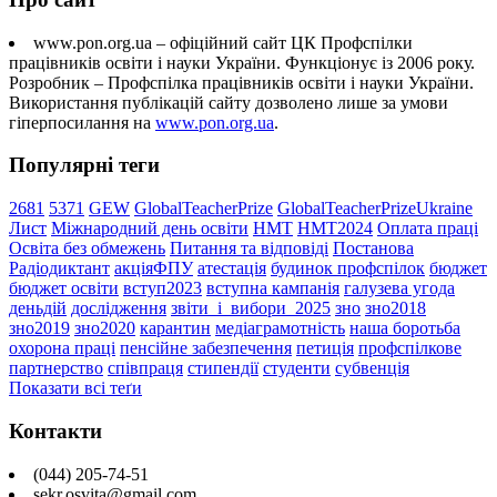
www.pon.org.ua – офіційний сайт ЦК Профспілки
працівників освіти і науки України. Функціонує із 2006 року.
Розробник – Профспілка працівників освіти і науки України.
Використання публікацій сайту дозволено лише за умови
гіперпосилання на
www.pon.org.ua
.
Популярні теги
2681
5371
GEW
GlobalTeacherPrize
GlobalTeacherPrizeUkraine
Лист
Міжнародний день освіти
НМТ
НМТ2024
Оплата праці
Освіта без обмежень
Питання та відповіді
Постанова
Радіодиктант
акціяФПУ
атестація
будинок профспілок
бюджет
бюджет освіти
вступ2023
вступна кампанія
галузева угода
деньдій
дослідження
звіти_і_вибори_2025
зно
зно2018
зно2019
зно2020
карантин
медіаграмотність
наша боротьба
охорона праці
пенсійне забезпечення
петиція
профспілкове
партнерство
співпраця
стипендії
студенти
субвенція
Показати всі теґи
Контакти
(044) 205-74-51
sekr.osvita@gmail.com