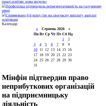
праці освітян: нова модель»
Профспілка підтвердила репрезентативність на галузевому
рівні
Спрямовано 6,6 млрд грн на своєчасну виплату зарплат
освітянам
Календар
«
Серпень 2026 »
Пн
Вт
Ср
Чт
Пт
Сб
Нд
1
2
3
4
5
6
7
8
9
10
11
12
13
14
15
16
17
18
19
20
21
22
23
24
25
26
27
28
29
30
31
Мінфін підтвердив право
неприбуткових організацій
на підприємницьку
діяльність