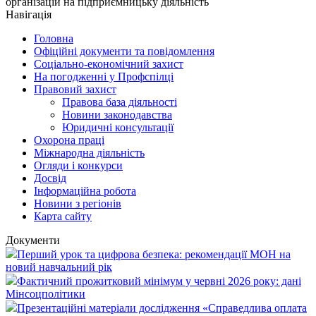
організацій на підприємницьку діяльність
Навігація
Головна
Офіційні документи та повідомлення
Соціально-економічний захист
На погодженні у Профспілці
Правовий захист
Правова база діяльності
Новини законодавства
Юридичні консультації
Охорона праці
Міжнародна діяльність
Огляди і конкурси
Досвід
Інформаційна робота
Новини з регіонів
Карта сайту
Документи
Перший урок та цифрова безпека: рекомендації МОН на
новий навчальний рік
Фактичний прожитковий мінімум у червні 2026 року: дані
Мінсоцполітики
Презентаційні матеріали дослідження «Справедлива оплата