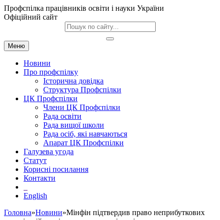
Профспілка працівників освіти і науки України
Офіційний сайт
Меню
Новини
Про профспілку
Історична довідка
Структура Профспілки
ЦК Профспілки
Члени ЦК Профспілки
Рада освіти
Рада вищої школи
Рада осіб, які навчаються
Апарат ЦК Профспілки
Галузева угода
Статут
Корисні посилання
Контакти
English
Головна
»
Новини
»Мінфін підтвердив право неприбуткових