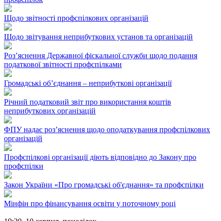
Щодо звітності профспілкових організацій
Щодо звітування неприбуткових установ та організацій
Роз’яснення Державної фіскальної служби щодо подання
податкової звітності профспілками
Громадські об’єднання – неприбуткові організації
Річний податковий звіт про використання коштів
неприбуткових організацій
ФПУ надає роз’яснення щодо оподаткування профспілкових
організацій
Профспілкові організації діють відповідно до Закону про
профспілки
Закон України «Про громадські об'єднання» та профспілки
Мінфін про фінансування освіти у поточному році