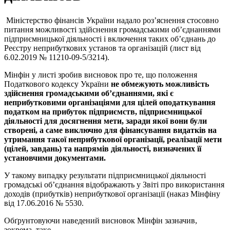
Міністерство фінансів України надало роз’яснення стосовно
питання можливості здійснення громадськими об’єднаннями
підприємницької діяльності і включення таких об’єднань до
Реєстру неприбуткових установ та організацій (лист від
6.02.2019 № 11210-09-5/3214).
Мінфін у листі зробив висновок про те, що положення
Податкового кодексу України
не обмежують можливість
здійснення громадськими об’єднаннями, які є
неприбутковими організаціями для цілей оподаткування
податком на прибуток підприємств, підприємницької
діяльності для досягнення мети, заради якої вони були
створені, а саме виключно для фінансування видатків на
утримання такої неприбуткової організації, реалізації мети
(цілей, завдань) та напрямів діяльності, визначених її
установчими документами.
У такому випадку результати підприємницької діяльності
громадські об’єднання відображають у Звіті про використання
доходів (прибутків) неприбуткової організації (наказ Мінфіну
від 17.06.2016 № 5530.
Обґрунтовуючи наведений висновок Мінфін зазначив,
зокрема, таке.