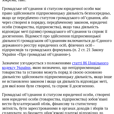
Громадське об’єднання зі статусом юридичної особи має
право здійснювати підприємницьку діяльність безпосередньо,
якщо це передбачено статутом громадського об’єднання, або
через створені в порядку, передбаченому законом, юридичні
особи (товариства, підприємства), якщо така діяльність
відповідає меті (цілям) громадського об’єднання та сприяє її
досягненню. Відомості про здійснення підприємницької
діяльності громадським об’єднанням включаються до Єдиного
державного реєстру юридичних осіб, фізичних осіб -
підприємців та громадських формувань (п. 2 ст. 21 Закону
України «Про громадські об’єднання»).
Зазначене узгоджується з положеннями
статті 86 Цивільного
кодексу України
, якою визначено, що непідприємницькі
товариства та установи можуть поряд зі своєю основною
діяльністю здійснювати підприємницьку діяльність, якщо інше
не встановлено законом і якщо ця діяльність відповідає меті,
для якої вони були створені, та сприяє її досягненню.
Громадські об’єднання зі статусом юридичної особи, створені
ним юридичні особи (товариства, підприємства) зобов’язані
вести бухгалтерський облік, фінансову та статистичну
звітність, бути зареєстрованими в органах доходів і зборів та
сплачувати до бюджету обов’язкові платежі відповідно до