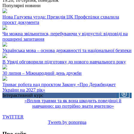
19:20,
10 серпня, понеділок
Популярні новини
Нова Галузева угода: Президія ЦК Профспілки схвалила
проєкт документа
Чи можна звільнитися, перебуваючи у відпустці: відповіді на
поширені запитання
Українська мова – основа державності та національної безпеки
В Уряді обговорили підготовку до нового навчального року
30 липня – Міжнародний день дружби
Триває робота над проєктом Закону «Про Держбюджет
України на 2027 рік»
Інтерактивний курс
«Вплив травми та як вона шкодить поведінці й
навчанню: що потрібно знати вчителю»
TWITTER
Tweets by ponorgua
Про сайт