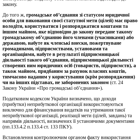
закону.
До того ж,
громадське об’єднання зі статусом юридичної
особи для виконання своєї статутної мети (цілей) має право
володіти, користуватися і розпоряджатися коштами та
іншим майном, яке відповідно до закону передане такому
громадському об’єднанню його членами (учасниками) або
державою, набуте як членські внески, пожертвуване
громадянами, підприємствами, установами та
організаціями, набуте в результаті підприємницької
діяльності такого об’єднання, підприємницької діяльності
створених ним юридичних осіб (товариств, підприємств), а
також майном, придбаним за рахунок власних коштів,
тимчасово наданим у користування (крім розпорядження)
чи на інших підставах, не заборонених законом
(ст. 24
Закону України «Про громадські об’єднання»).
Податковим кодексом України визначено, що доходи
(прибутки) неприбуткової організації використовуються
виключно для фінансування видатків на утримання такої
неприбуткової організації, реалізації мети (цілей, завдань) та
напрямів діяльності, визначених її установчими документами
(пп.133.4.2 п.133.4 ст. 133 ПКУ).
Встановлення контролюючим органом факту використання