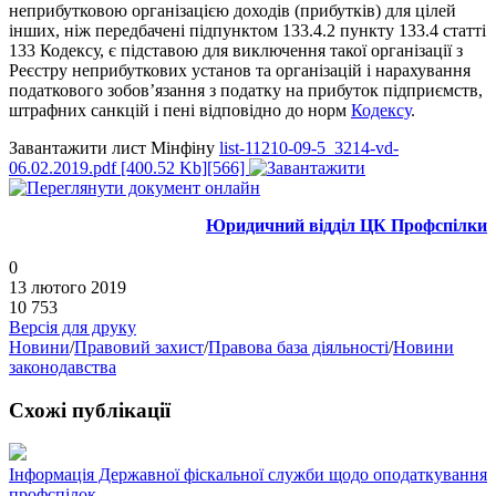
неприбутковою організацією доходів (прибутків) для цілей
інших, ніж передбачені підпунктом 133.4.2 пункту 133.4 статті
133 Кодексу, є підставою для виключення такої організації з
Реєстру неприбуткових установ та організацій і нарахування
податкового зобов’язання з податку на прибуток підприємств,
штрафних санкцій і пені відповідно до норм
Кодексу
.
Завантажити лист Мінфіну
list-11210-09-5_3214-vd-
06.02.2019.pdf [400.52 Kb][566]
Юридичний відділ ЦК Профспілки
0
13 лютого 2019
10 753
Версія для друку
Новини
/
Правовий захист
/
Правова база діяльності
/
Новини
законодавства
Схожі публікації
Інформація Державної фіскальної служби щодо оподаткування
профспілок