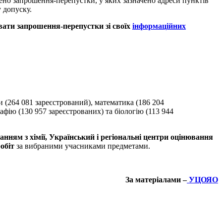
ено запрошення-перепустки, у яких зазначено адреси пунктів
 допуску.
ати запрошення-перепустки зі своїх
інформаційних
 (264 081 зареєстрований), математика (186 204
афію (130 957 зареєстрованих) та біологію (113 944
нням з хімії, Український і регіональні центри оцінювання
обіт
за вибраними учасниками предметами.
За матеріалами –
УЦОЯО