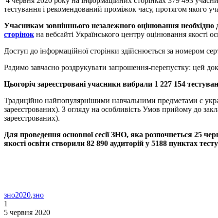
4 червня 2020 року на інформаційних сторінках 379 493 учасн
тестування і рекомендований проміжок часу, протягом якого уч
Учасникам зовнішнього незалежного оцінювання необхідно д
сторінок
на вебсайті Українського центру оцінювання якості ос
Доступ до інформаційної сторінки здійснюється за номером серт
Радимо завчасно роздрукувати запрошення-перепустку: цей док
Цьогоріч зареєстровані учасники вибрали 1 227 154 тестува
Традиційно найпопулярнішими навчальними предметами є українсь
зареєстрованих). З огляду на особливість Умов прийому до закла
зареєстрованих).
Для проведення основної сесії ЗНО, яка розпочнеться 25 чер
якості освіти створили 82 890 аудиторій у 5188 пунктах тест
зно2020
,
зно
1
5 червня 2020