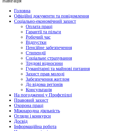
Навігація
Головна
Офіційні документи та повідомлення
Соціально-економічний захист
Оплата праці
Гарантії та пільги
Робочий час
Відпустки
Пенсійне забезпечення
Стипендії
Соціальне страхування
Трудові відносини
Гуманітарні та майнові питання
Захист прав молоді
Забезпечення житлом
До відома регіонів
Консультація
На погодженні у Профспілці
Правовий захист
Охорона праці
Міжнародна діяльність
Огляди і конкурси
Досвід
Інформаційна робота