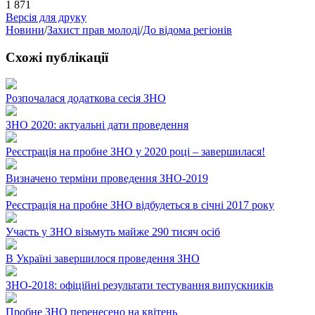
1 871
Версія для друку
Новини
/
Захист прав молоді
/
До відома регіонів
Схожі публікації
Розпочалася додаткова сесія ЗНО
ЗНО 2020: актуальні дати проведення
Реєстрація на пробне ЗНО у 2020 році – завершилася!
Визначено терміни проведення ЗНО-2019
Реєстрація на пробне ЗНО відбудеться в січні 2017 року
Участь у ЗНО візьмуть майже 290 тисяч осіб
В Україні завершилося проведення ЗНО
ЗНО-2018: офіційні результати тестування випускників
Пробне ЗНО перенесено на квітень