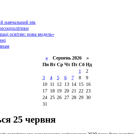
й навчальний рік
інсоцполітики
аці освітян: нова модель»
вні
тянам
«
Серпень 2026 »
Пн
Вт
Ср
Чт
Пт
Сб
Нд
1
2
3
4
5
6
7
8
9
10
11
12
13
14
15
16
17
18
19
20
21
22
23
24
25
26
27
28
29
30
31
ся 25 червня