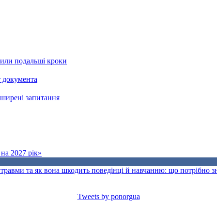
рили подальші кроки
т документа
поширені запитання
на 2027 рік»
травми та як вона шкодить поведінці й навчанню: що потрібно 
Tweets by ponorgua