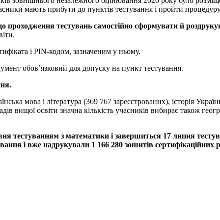
иків зовнішнього незалежного оцінювання 2020 року було розміщ
асники мають прибути до пунктів тестування і пройти процедуру
о проходження тестувань самостійно сформувати й роздрукув
віти.
ифіката і PIN-кодом, зазначеним у ньому.
умент обов’язковий для допуску на пункт тестування.
ння.
ка мова і література (369 767 зареєстрованих), історія України
дів вищої освіти значна кількість учасників вибирає також геогр
вня тестуванням з математики і завершиться 17 липня тестува
ування і вже надрукували 1 166 280 зошитів сертифікаційних р