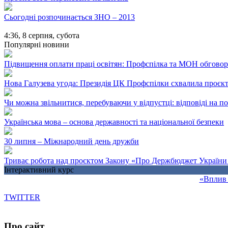
Сьогодні розпочинається ЗНО – 2013
4:36,
8 серпня, субота
Популярні новини
Підвищення оплати праці освітян: Профспілка та МОН обгово
Нова Галузева угода: Президія ЦК Профспілки схвалила проєк
Чи можна звільнитися, перебуваючи у відпустці: відповіді на 
Українська мова – основа державності та національної безпеки
30 липня – Міжнародний день дружби
Триває робота над проєктом Закону «Про Держбюджет України 
Інтерактивний курс
«Вплив 
TWITTER
Про сайт