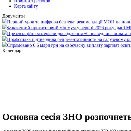
Новини з регіонів
Карта сайту
Документи
Перший урок та цифрова безпека: рекомендації МОН на нови
Фактичний прожитковий мінімум у червні 2026 року: дані М
Презентаційні матеріали дослідження «Справедлива оплата пр
Профспілка підтвердила репрезентативність на галузевому рі
Спрямовано 6,6 млрд грн на своєчасну виплату зарплат осві
Календар
Основна сесія ЗНО розпочнеть