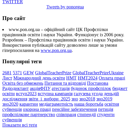
TWITTER
Tweets by ponorgua
Про сайт
www.pon.org.ua – офіційний сайт ЦК Профспілки
працівників освіти і науки України. Функціонує із 2006 року.
Розробник – Профспілка працівників освіти і науки України.
Використання публікацій сайту дозволено лише за умови
гіперпосилання на
www.pon.org.ua
.
Популярні теги
2681
5371
GEW
GlobalTeacherPrize
GlobalTeacherPrizeUkraine
Лист
Міжнародний день освіти
НМТ
НМТ2024
Оплата праці
Освіта без обмежень
Питання та відповіді
Постанова
Радіодиктант
акціяФПУ
атестація
будинок профспілок
бюджет
освіти
вступ2023
вступна кампанія
галузева угода
деньдій
дослідження
звіти_і_вибори_2025
зно
зно2018
зно2019
зно2020
карантин
медіаграмотність
наша боротьба
освітня
субвенція
охорона праці
пенсійне забезпечення
петиція
профспілкове партнерство
співпраця
стипендії
студенти
субвенція
Показати всі теґи