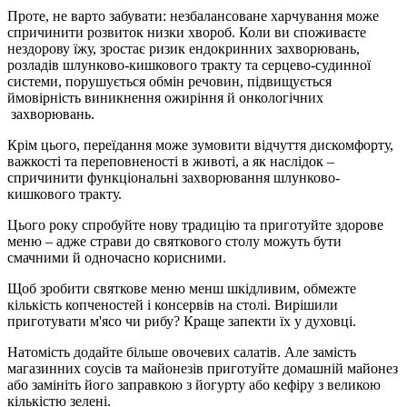
Проте, не варто забувати: незбалансоване харчування може
спричинити розвиток низки хвороб. Коли ви споживаєте
нездорову їжу, зростає ризик ендокринних захворювань,
розладів шлунково-кишкового тракту та серцево-судинної
системи, порушується обмін речовин, підвищується
ймовірність виникнення ожиріння й онкологічних
захворювань.
Крім цього, переїдання може зумовити відчуття дискомфорту,
важкості та переповненості в животі, а як наслідок –
спричинити функціональні захворювання шлунково-
кишкового тракту.
Цього року спробуйте нову традицію та приготуйте здорове
меню – адже страви до святкового столу можуть бути
смачними й одночасно корисними.
Щоб зробити святкове меню менш шкідливим, обмежте
кількість копченостей і консервів на столі. Вирішили
приготувати м'ясо чи рибу? Краще запекти їх у духовці.
Натомість додайте більше овочевих салатів. Але замість
магазинних соусів та майонезів приготуйте домашній майонез
або замініть його заправкою з йогурту або кефіру з великою
кількістю зелені.