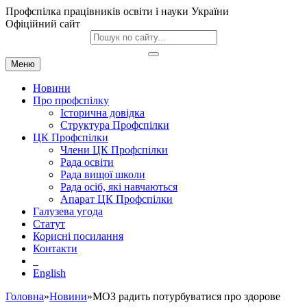
Профспілка працівників освіти і науки України
Офіційний сайт
Меню
Новини
Про профспілку
Історична довідка
Структура Профспілки
ЦК Профспілки
Члени ЦК Профспілки
Рада освіти
Рада вищої школи
Рада осіб, які навчаються
Апарат ЦК Профспілки
Галузева угода
Статут
Корисні посилання
Контакти
English
Головна
»
Новини
»МОЗ радить потурбуватися про здорове