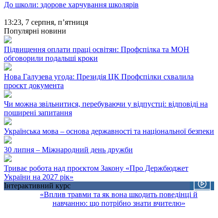
До школи: здорове харчування школярів
13:23,
7 серпня, п’ятниця
Популярні новини
Підвищення оплати праці освітян: Профспілка та МОН
обговорили подальші кроки
Нова Галузева угода: Президія ЦК Профспілки схвалила
проєкт документа
Чи можна звільнитися, перебуваючи у відпустці: відповіді на
поширені запитання
Українська мова – основа державності та національної безпеки
30 липня – Міжнародний день дружби
Триває робота над проєктом Закону «Про Держбюджет
України на 2027 рік»
Інтерактивний курс
«Вплив травми та як вона шкодить поведінці й
навчанню: що потрібно знати вчителю»