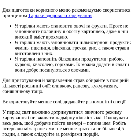
Для підготовки корисного меню рекомендуємо скористатися
принципом
Тарілки здорового харчування
:
½ тарілки мають становити овочі та фрукти. Проте не
заповнюйте половину її обсягу картоплею, адже в ній
високий вміст крохмалю.
¼ тарілки мають заповнювати цільнозернові продукти:
ячмінь, пшениця, вівсянка, гречка, рис, а також страви,
виготовлені з них.
¼ тарілки наповніть білковими продуктами: рибою,
куркою, квасолею, горіхами. Їх можна додати в салат і
вони добре поєднуються з овочами.
Для приготування й заправлення страв обирайте в помірній
кількості рослинні олії: оливкову, рапсову, кукурудзяну,
соняшникову тощо.
Використовуйте менше солі, додавайте різноманітні спеції.
У період свят важливо дотримуватися звичного режиму
харчування і не вживати надмірну кількість їжі. Голодувати
весь день, щоб добряче поїсти ввечері – погана ідея. Робіть
інтервали між трапезами: не менше трьох та не більше 4,5
годин, а також слідкуйте за розмірами порцій.