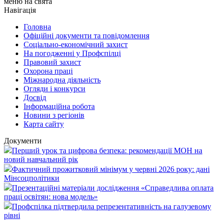
меню на свята
Навігація
Головна
Офіційні документи та повідомлення
Соціально-економічний захист
На погодженні у Профспілці
Правовий захист
Охорона праці
Міжнародна діяльність
Огляди і конкурси
Досвід
Інформаційна робота
Новини з регіонів
Карта сайту
Документи
Перший урок та цифрова безпека: рекомендації МОН на
новий навчальний рік
Фактичний прожитковий мінімум у червні 2026 року: дані
Мінсоцполітики
Презентаційні матеріали дослідження «Справедлива оплата
праці освітян: нова модель»
Профспілка підтвердила репрезентативність на галузевому
рівні