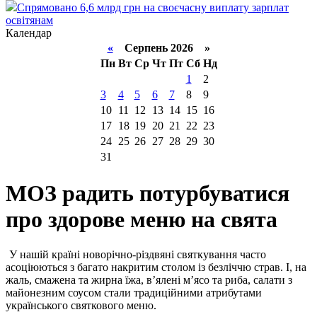
Спрямовано 6,6 млрд грн на своєчасну виплату зарплат
освітянам
Календар
«
Серпень 2026 »
Пн
Вт
Ср
Чт
Пт
Сб
Нд
1
2
3
4
5
6
7
8
9
10
11
12
13
14
15
16
17
18
19
20
21
22
23
24
25
26
27
28
29
30
31
МОЗ радить потурбуватися
про здорове меню на свята
У нашій країні новорічно-різдвяні святкування часто
асоціюються з багато накритим столом із безліччю страв. І, на
жаль, смажена та жирна їжа, в’ялені м’ясо та риба, салати з
майонезним соусом стали традиційними атрибутами
українського святкового меню.