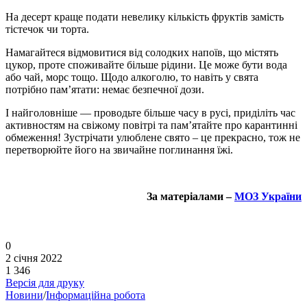
На десерт краще подати невелику кількість фруктів замість
тістечок чи торта.
Намагайтеся відмовитися від солодких напоїв, що містять
цукор, проте споживайте більше рідини. Це може бути вода
або чай, морс тощо. Щодо алкоголю, то навіть у свята
потрібно пам’ятати: немає безпечної дози.
І найголовніше — проводьте більше часу в русі, приділіть час
активностям на свіжому повітрі та пам’ятайте про карантинні
обмеження! Зустрічати улюблене свято – це прекрасно, тож не
перетворюйте його на звичайне поглинання їжі.
За матеріалами –
МОЗ України
0
2 січня 2022
1 346
Версія для друку
Новини
/
Інформаційна робота