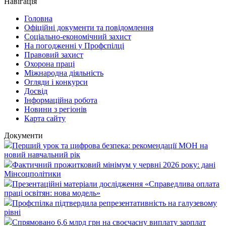
Навігація
Головна
Офіційні документи та повідомлення
Соціально-економічний захист
На погодженні у Профспілці
Правовий захист
Охорона праці
Міжнародна діяльність
Огляди і конкурси
Досвід
Інформаційна робота
Новини з регіонів
Карта сайту
Документи
Перший урок та цифрова безпека: рекомендації МОН на
новий навчальний рік
Фактичний прожитковий мінімум у червні 2026 року: дані
Мінсоцполітики
Презентаційні матеріали дослідження «Справедлива оплата
праці освітян: нова модель»
Профспілка підтвердила репрезентативність на галузевому
рівні
Спрямовано 6,6 млрд грн на своєчасну виплату зарплат