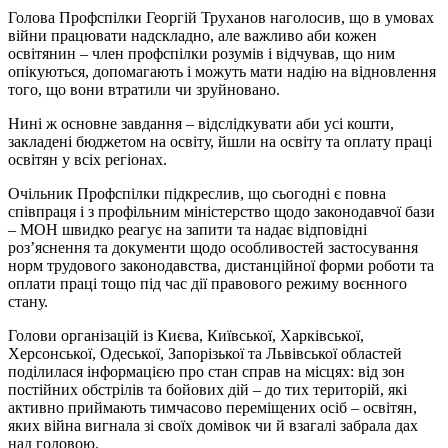
Голова Профспілки Георгій Труханов наголосив, що в умовах
війни працювати надскладно, але важливо аби кожен
освітянин – член профспілки розумів і відчував, що ним
опікуються, допомагають і можуть мати надію на відновлення
того, що вони втратили чи зруйновано.
Нині ж основне завдання – відслідкувати аби усі кошти,
закладені бюджетом на освіту, йшли на освіту та оплату праці
освітян у всіх регіонах.
Очільник Профспілки підкреслив, що сьогодні є повна
співпраця і з профільним міністерство щодо законодавчої бази
– МОН швидко реагує на запити та надає відповідні
роз’яснення та документи щодо особливостей застосування
норм трудового законодавства, дистанційної форми роботи та
оплати праці тощо під час дії правового режиму воєнного
стану.
Голови організацій із Києва, Київської, Харківської,
Херсонської, Одеської, Запорізької та Львівської областей
поділилася інформацією про стан справ на місцях: від зон
постійних обстрілів та бойових дій – до тих територій, які
активно приймають тимчасово переміщених осіб – освітян,
яких війна вигнала зі своїх домівок чи й взагалі забрала дах
над головою.