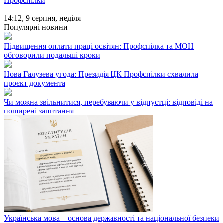
Профспілки
14:12,
9 серпня, неділя
Популярні новини
Підвищення оплати праці освітян: Профспілка та МОН
обговорили подальші кроки
Нова Галузева угода: Президія ЦК Профспілки схвалила
проєкт документа
Чи можна звільнитися, перебуваючи у відпустці: відповіді на
поширені запитання
Українська мова – основа державності та національної безпеки