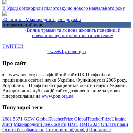
В Уряді обговорили підготовку до нового навчального року
30 липня – Міжнародний день дружби
Інтерактивний курс
«Вплив травми та як вона шкодить поведінці й
навчанню: що потрібно знати вчителю»
TWITTER
Tweets by ponorgua
Про сайт
www.pon.org.ua – офіційний сайт ЦК Профспілки
працівників освіти і науки України. Функціонує із 2006 року.
Розробник – Профспілка працівників освіти і науки України.
Використання публікацій сайту дозволено лише за умови
гіперпосилання на
www.pon.org.ua
.
Популярні теги
2681
5371
GEW
GlobalTeacherPrize
GlobalTeacherPrizeUkraine
Лист
Міжнародний день освіти
НМТ
НМТ2024
Оплата праці
Освіта без обмежень
Питання та відповіді
Постанова