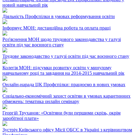
новий навчальний рік
Діяльність Профспілки в умовах реформування освіти
Інформує МОН: дистанційна робота та оплата праці
Роз'яснення МОН щодо трудового законодавства у галузі
освіти під час воєнного стану
Трудове законодавство у галузі освіти під час воєнного стану
Колегія МОН: підсумки розвитку освіти у минулому
навчальному році та завдання на 2014-2015 навчальний рік
Онлайн-нарада ЦК Профспілки: працюємо в нових умовах
Соціально-економічний захист освітян в умовах карантинних
обмежень: тематика онлайн семінару
Георгій Труханов: «Освітяни були першими скрізь, окрім
заробітної плати»
Зустріч Київського офісу Місії ОБСЄ в Україні з керівництвом