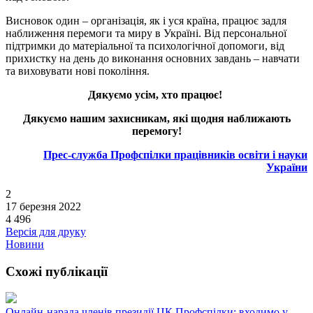
Висновок один – організація, як і уся країна, працює задля
наближення перемоги та миру в Україні. Від персональної
підтримки до матеріальної та психологічної допомоги, від
прихистку на день до виконання основних завдань – навчати
та виховувати нові покоління.
Дякуємо усім, хто працює!
Дякуємо нашим захисникам, які щодня наближають
перемогу!
Прес-служба Профспілки працівників освіти і науки
України
2
17 березня 2022
4 496
Версія для друку
Новини
Схожі публікації
Онлайн-нарада членів президії ЦК Профспілки: входимо у