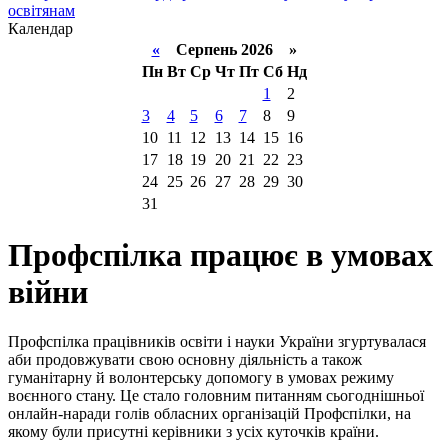
освітянам
Календар
«
Серпень 2026 »
Пн
Вт
Ср
Чт
Пт
Сб
Нд
1
2
3
4
5
6
7
8
9
10
11
12
13
14
15
16
17
18
19
20
21
22
23
24
25
26
27
28
29
30
31
Профспілка працює в умовах
війни
Профспілка працівників освіти і науки України згуртувалася
аби продовжувати свою основну діяльність а також
гуманітарну й волонтерську допомогу в умовах режиму
воєнного стану. Це стало головним питанням сьогоднішньої
онлайн-наради голів обласних організацій Профспілки, на
якому були присутні керівники з усіх куточків країни.