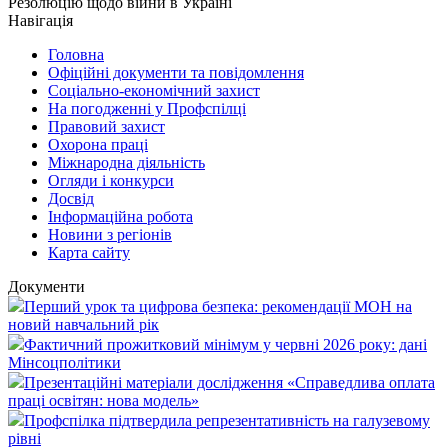
Резолюцію щодо війни в Україні
Навігація
Головна
Офіційні документи та повідомлення
Соціально-економічний захист
На погодженні у Профспілці
Правовий захист
Охорона праці
Міжнародна діяльність
Огляди і конкурси
Досвід
Інформаційна робота
Новини з регіонів
Карта сайту
Документи
Перший урок та цифрова безпека: рекомендації МОН на
новий навчальний рік
Фактичний прожитковий мінімум у червні 2026 року: дані
Мінсоцполітики
Презентаційні матеріали дослідження «Справедлива оплата
праці освітян: нова модель»
Профспілка підтвердила репрезентативність на галузевому
рівні