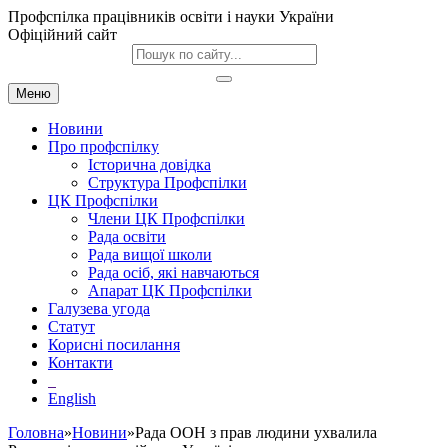
Профспілка працівників освіти і науки України
Офіційний сайт
Меню
Новини
Про профспілку
Історична довідка
Структура Профспілки
ЦК Профспілки
Члени ЦК Профспілки
Рада освіти
Рада вищої школи
Рада осіб, які навчаються
Апарат ЦК Профспілки
Галузева угода
Статут
Корисні посилання
Контакти
English
Головна
»
Новини
»Рада ООН з прав людини ухвалила