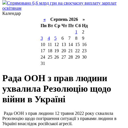
Спрямовано 6,6 млрд грн на своєчасну виплату зарплат
освітянам
Календар
«
Серпень 2026 »
Пн
Вт
Ср
Чт
Пт
Сб
Нд
1
2
3
4
5
6
7
8
9
10
11
12
13
14
15
16
17
18
19
20
21
22
23
24
25
26
27
28
29
30
31
Рада ООН з прав людини
ухвалила Резолюцію щодо
війни в Україні
Рада ООН з прав людини 12 травня 2022 року схвалила
Резолюцію щодо погіршення ситуації з правами людини в
Україні внаслідок російської агресії.