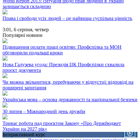
World Report 2013: ситуація щодо прав людини в Україні
залишається складною
Права і свободи усіх людей – це найвища суспільна цінність
3:01,
6 серпня, четвер
Популярні новини
Підвищення оплати праці освітян: Профспілка та МОН
обговорили подальші кроки
Нова Галузева угода: Президія ЦК Профспілки схвалила
проєкт документа
Чи можна звільнитися, перебуваючи у відпустці: відповіді на
поширені запитання
Українська мова – основа державності та національної безпеки
30 липня – Міжнародний день дружби
Триває робота над проєктом Закону «Про Держбюджет
України на 2027 рік»
Інтерактивний курс