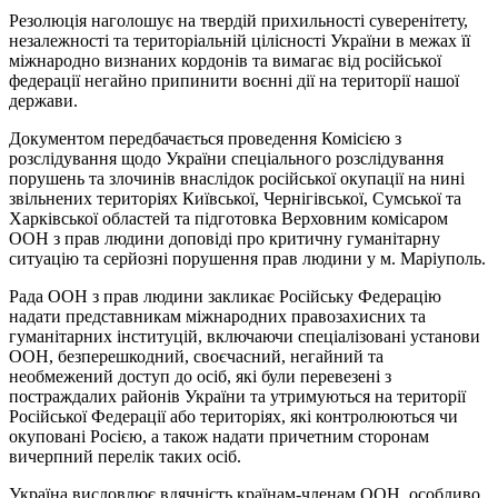
Резолюція наголошує на твердій прихильності суверенітету,
незалежності та територіальній цілісності України в межах її
міжнародно визнаних кордонів та вимагає від російської
федерації негайно припинити воєнні дії на території нашої
держави.
Документом передбачається проведення Комісією з
розслідування щодо України спеціального розслідування
порушень та злочинів внаслідок російської окупації на нині
звільнених територіях Київської, Чернігівської, Сумської та
Харківської областей та підготовка Верховним комісаром
ООН з прав людини доповіді про критичну гуманітарну
ситуацію та серйозні порушення прав людини у м. Маріуполь.
Рада ООН з прав людини закликає Російську Федерацію
надати представникам міжнародних правозахисних та
гуманітарних інституцій, включаючи спеціалізовані установи
ООН, безперешкодний, своєчасний, негайний та
необмежений доступ до осіб, які були перевезені з
постраждалих районів України та утримуються на території
Російської Федерації або територіях, які контролюються чи
окуповані Росією, а також надати причетним сторонам
вичерпний перелік таких осіб.
Україна висловлює вдячність країнам-членам ООН, особливо