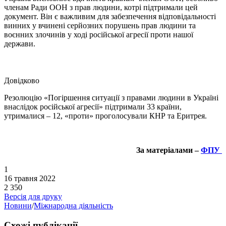
членам Ради ООН з прав людини, котрі підтримали цей
документ. Він є важливим для забезпечення відповідальності
винних у вчинені серйозних порушень прав людини та
воєнних злочинів у ході російської агресії проти нашої
держави.
Довідково
Резолюцію «Погіршення ситуації з правами людини в Україні
внаслідок російської агресії» підтримали 33 країни,
утрималися – 12, «проти» проголосували КНР та Еритрея.
За матеріалами –
ФПУ
1
16 травня 2022
2 350
Версія для друку
Новини
/
Міжнародна діяльність
Схожі публікації