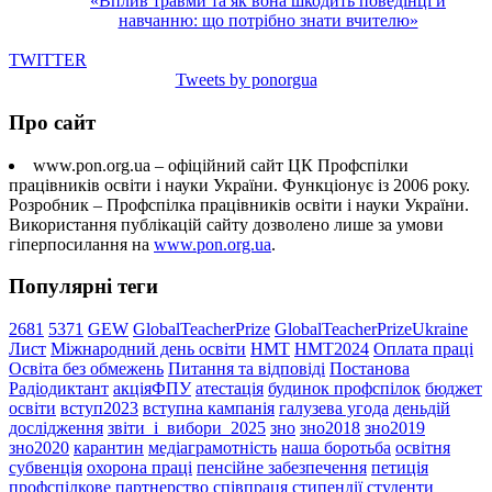
«Вплив травми та як вона шкодить поведінці й
навчанню: що потрібно знати вчителю»
TWITTER
Tweets by ponorgua
Про сайт
www.pon.org.ua – офіційний сайт ЦК Профспілки
працівників освіти і науки України. Функціонує із 2006 року.
Розробник – Профспілка працівників освіти і науки України.
Використання публікацій сайту дозволено лише за умови
гіперпосилання на
www.pon.org.ua
.
Популярні теги
2681
5371
GEW
GlobalTeacherPrize
GlobalTeacherPrizeUkraine
Лист
Міжнародний день освіти
НМТ
НМТ2024
Оплата праці
Освіта без обмежень
Питання та відповіді
Постанова
Радіодиктант
акціяФПУ
атестація
будинок профспілок
бюджет
освіти
вступ2023
вступна кампанія
галузева угода
деньдій
дослідження
звіти_і_вибори_2025
зно
зно2018
зно2019
зно2020
карантин
медіаграмотність
наша боротьба
освітня
субвенція
охорона праці
пенсійне забезпечення
петиція
профспілкове партнерство
співпраця
стипендії
студенти