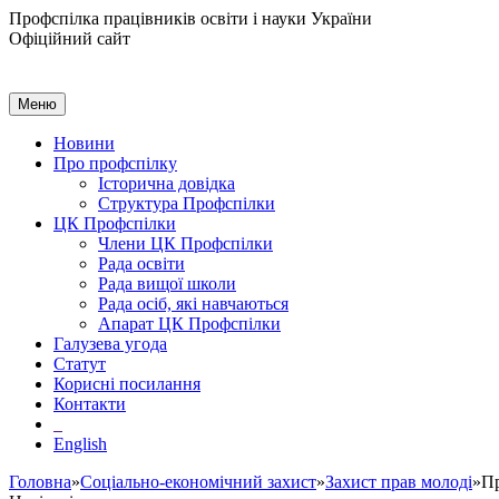
Профспілка працівників освіти і науки України
Офіційний сайт
Меню
Новини
Про профспілку
Історична довідка
Структура Профспілки
ЦК Профспілки
Члени ЦК Профспілки
Рада освіти
Рада вищої школи
Рада осіб, які навчаються
Апарат ЦК Профспілки
Галузева угода
Статут
Корисні посилання
Контакти
English
Головна
»
Соціально-економічний захист
»
Захист прав молоді
»Пр