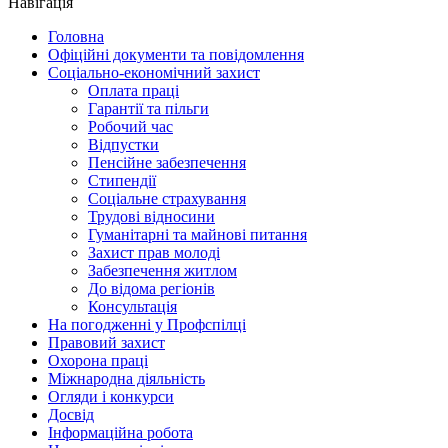
Навігація
Головна
Офіційні документи та повідомлення
Соціально-економічний захист
Оплата праці
Гарантії та пільги
Робочий час
Відпустки
Пенсійне забезпечення
Стипендії
Соціальне страхування
Трудові відносини
Гуманітарні та майнові питання
Захист прав молоді
Забезпечення житлом
До відома регіонів
Консультація
На погодженні у Профспілці
Правовий захист
Охорона праці
Міжнародна діяльність
Огляди і конкурси
Досвід
Інформаційна робота