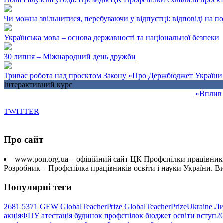
Чи можна звільнитися, перебуваючи у відпустці: відповіді на 
Українська мова – основа державності та національної безпеки
30 липня – Міжнародний день дружби
Триває робота над проєктом Закону «Про Держбюджет України 
Інтерактивний курс
«Вплив 
TWITTER
Про сайт
www.pon.org.ua – офіційний сайт ЦК Профспілки працівників
Розробник – Профспілка працівників освіти і науки України. 
Популярні теги
2681
5371
GEW
GlobalTeacherPrize
GlobalTeacherPrizeUkraine
Ли
акціяФПУ
атестація
будинок профспілок
бюджет освіти
вступ2