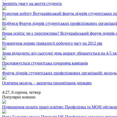
Зверніть увагу на життя студента
Розпочав роботу Всеукраїнський форум лідерів студентських пр
Відбувся Форум лідерів студентських профспілкових організаці
Вища освіта: чи є перспективи? Всеукраїнський форум лідерів 
Розрахунок норми тривалості робочого часу на 2012 рік
Зима відходить: від сьогодні день щоразу збільшується на 4-5 х
Продовжується студентська оздоровча кампанія
Форум лідерів студентських профспілкових організацій: молодь 
Освічена молодь – запорука процвітання держави
4:27,
6 серпня, четвер
Популярні новини
Підвищення оплати праці освітян: Профспілка та МОН обгово
Нова Галузева угода: Президія ЦК Профспілки схвалила проєк