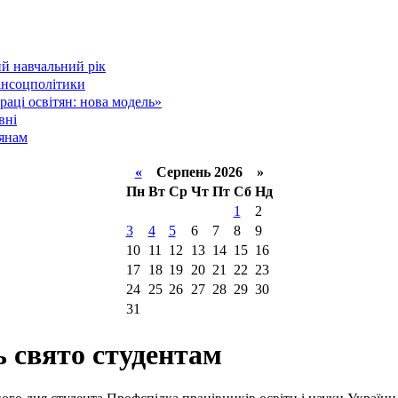
й навчальний рік
інсоцполітики
аці освітян: нова модель»
вні
тянам
«
Серпень 2026 »
Пн
Вт
Ср
Чт
Пт
Сб
Нд
1
2
3
4
5
6
7
8
9
10
11
12
13
14
15
16
17
18
19
20
21
22
23
24
25
26
27
28
29
30
31
 свято студентам