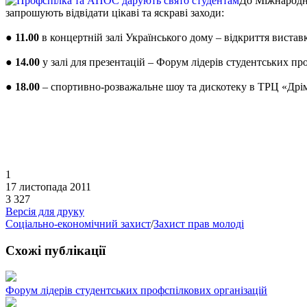
До Міжнародно
запрошують відвідати цікаві та яскраві заходи:
●
11.00
в концертній залі Українського дому – відкриття виставк
●
14.00
у залі для презентацій – Форум лідерів студентських пр
●
18.00
– спортивно-розважальне шоу та дискотеку в ТРЦ «Дрі
1
17 листопада 2011
3 327
Версія для друку
Соціально-економічний захист
/
Захист прав молоді
Схожі публікації
Форум лідерів студентських профспілкових організацій