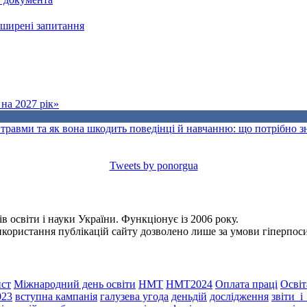
поширені запитання
на 2027 рік»
травми та як вона шкодить поведінці й навчанню: що потрібно 
Tweets by ponorgua
 освіти і науки України. Функціонує із 2006 року.
Використання публікацій сайту дозволено лише за умови гіперпо
ст
Міжнародний день освіти
НМТ
НМТ2024
Оплата праці
Освіт
023
вступна кампанія
галузева угода
деньдій
дослідження
звіти_