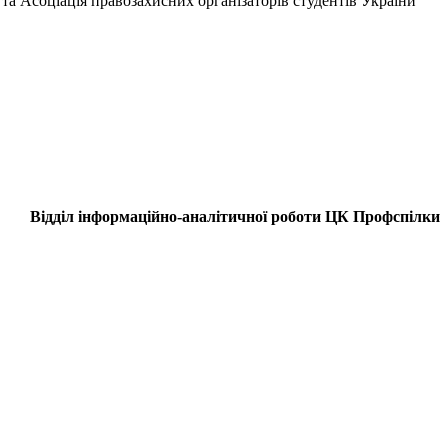
та Асоціація правозахисних організаторів студентів України
Відділ інформаційно-аналітичної роботи ЦК Профспілки