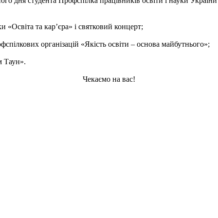
го дня студента Профспілка працівників освіти і науки України 
и «Освіта та кар’єра» і святковий концерт;
офспілкових організацій «Якість освіти – основа майбутнього»;
м Таун».
Чекаємо на вас!