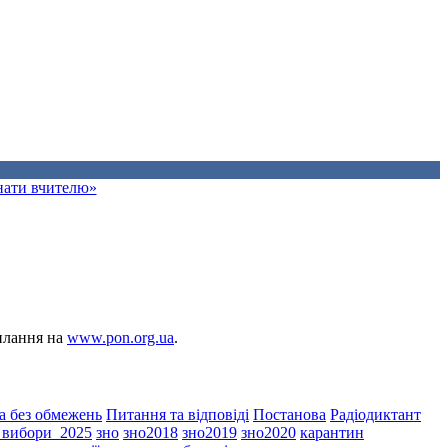
знати вчителю»
силання на
www.pon.org.ua
.
а без обмежень
Питання та відповіді
Постанова
Радіодиктант
і_вибори_2025
зно
зно2018
зно2019
зно2020
карантин