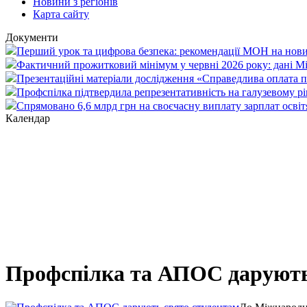
Новини з регіонів
Карта сайту
Документи
Перший урок та цифрова безпека: рекомендації МОН на нови
Фактичний прожитковий мінімум у червні 2026 року: дані М
Презентаційні матеріали дослідження «Справедлива оплата пр
Профспілка підтвердила репрезентативність на галузевому рі
Спрямовано 6,6 млрд грн на своєчасну виплату зарплат осві
Календар
Профспілка та АПОС дарують