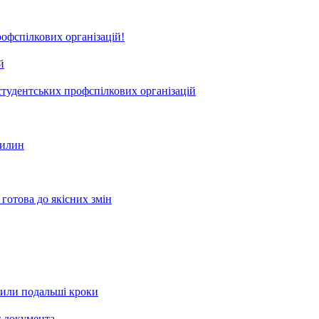
офспілкових організацій!
й
студентських профспілкових організацій
вилин
готова до якісних змін
рили подальші кроки
т документа