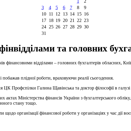
1
2
3
4
5
6
7
8
9
10
11
12
13
14
15
16
17
18
19
20
21
22
23
24
25
26
27
28
29
30
31
фінвідділами та головних бух
ів фінансовими відділами – головних бухгалтерів обласних, Київ
 побажав плідної роботи, враховуючи реалії сьогодення.
 ЦК Профспілки Галина Щавінська та доктор філософії в галузі
 актах Міністерства фінансів України з бухгалтерського обліку,
єнного стану тощо.
щодо організації фінансової роботи у організаціях у час дії воє