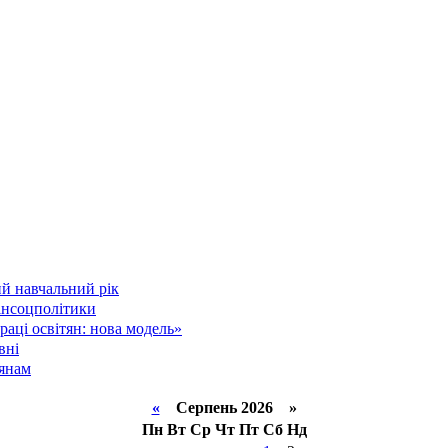
й навчальний рік
інсоцполітики
аці освітян: нова модель»
вні
тянам
«
Серпень 2026 »
Пн
Вт
Ср
Чт
Пт
Сб
Нд