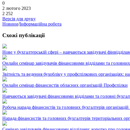
0
2 лютого 2023
2 252
Версія для друку
Новини
/
Інформаційна робота
Схожі публікації
Нове у бухгалтерській сфері – навчаються завідувачі фінвідділ
Онлайн семінар завідувачів фінансовими відділами та головни
Звітність та ведення бухобліку у профспілкових організаціях: н
Онлайн семінар фінансистів обласних організацій Профспілки
Навчаються завідувачі фінансовими відділами та головні бухга
Робоча нарада фінансистів та головних бухгалтерів організаці
Нарада фінансистів та головних бухгалтерів територіальних о
Семінар завідувачів фінансовими відділами: коротко про голов