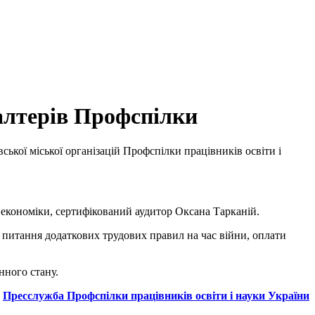
галтерів Профспілки
ської міської організацій Профспілки працівників освіти і
 економіки, сертифікований аудитор Оксана Тарканій.
 питання додаткових трудових правил на час війни, оплати
нного стану.
Пресслужба Профспілки працівників освіти і науки України