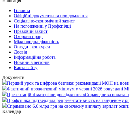
Навігація
Головна
Офіційні документи та повідомлення
Соціально-економічний захист
На погодженні у Профспілці
Правовий захист
Охорона праці
Міжнародна діяльність
Огляди і конкурси
Досвід
Інформаційна робота
Новини з регіонів
Карта сайту
Документи
Перший урок та цифрова безпека: рекомендації МОН на нови
Фактичний прожитковий мінімум у червні 2026 року: дані М
Презентаційні матеріали дослідження «Справедлива оплата пр
Профспілка підтвердила репрезентативність на галузевому рі
Спрямовано 6,6 млрд грн на своєчасну виплату зарплат осві
Календар