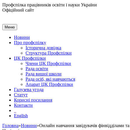
Профспілка працівників освіти і науки України
Офіційний сайт
Меню
Новини
Про профспілку
Історична довідка
Структура Профспілки
ЦК Профспілки
Члени ЦК Профспілки
Рада освіти
Рада вищої школи
Рада осіб, які навчаються
Апарат ЦК Профспілки
Галузева угода
Статут
Корисні посилання
Контакти
English
Головна
»
Новини
»Онлайн навчання завідувачів фінвідділами т