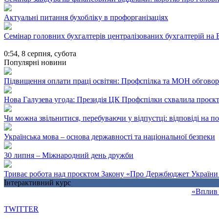
Актуальні питання бухобліку в профорганізаціях
Семінар головних бухгалтерів централізованих бухгалтерій на
0:54,
8 серпня, субота
Популярні новини
Підвищення оплати праці освітян: Профспілка та МОН обгово
Нова Галузева угода: Президія ЦК Профспілки схвалила проєк
Чи можна звільнитися, перебуваючи у відпустці: відповіді на 
Українська мова – основа державності та національної безпеки
30 липня – Міжнародний день дружби
Триває робота над проєктом Закону «Про Держбюджет України 
Інтерактивний курс
«Вплив 
TWITTER