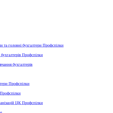
ами та головні бухгалтери Профспілки
х бухгалтерів Профспілки
авчання бухгалтерів
лтери Профспілки
й Профспілки
рганізацій ЦК Профспілки
не