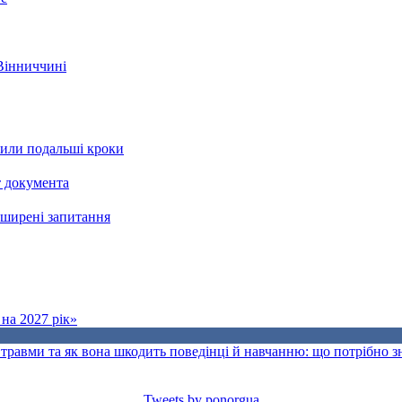
 Вінниччині
рили подальші кроки
т документа
поширені запитання
на 2027 рік»
травми та як вона шкодить поведінці й навчанню: що потрібно 
Tweets by ponorgua