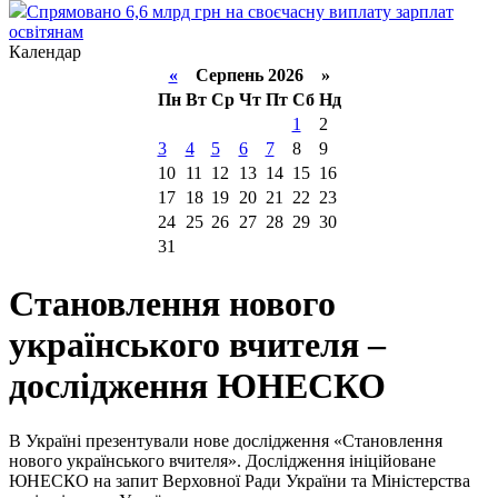
Спрямовано 6,6 млрд грн на своєчасну виплату зарплат
освітянам
Календар
«
Серпень 2026 »
Пн
Вт
Ср
Чт
Пт
Сб
Нд
1
2
3
4
5
6
7
8
9
10
11
12
13
14
15
16
17
18
19
20
21
22
23
24
25
26
27
28
29
30
31
Становлення нового
українського вчителя –
дослідження ЮНЕСКО
В Україні презентували нове дослідження «Становлення
нового українського вчителя». Дослідження ініційоване
ЮНЕСКО на запит Верховної Ради України та Міністерства