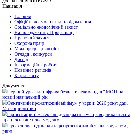
дослідження ЮНЕСКО
Навігація
Головна
Офіційні документи та повідомлення
Соціально-економічний захист
На погодженні у Профспілці
Правовий захист
Охорона праці
Міжнародна діяльність
Огляди і конкурси
Досвід
Інформаційна робота
Новини з регіонів
Карта сайту
Документи
Перший урок та цифрова безпека: рекомендації МОН на
новий навчальний рік
Фактичний прожитковий мінімум у червні 2026 року: дані
Мінсоцполітики
Презентаційні матеріали дослідження «Справедлива оплата
праці освітян: нова модель»
Профспілка підтвердила репрезентативність на галузевому
рівні