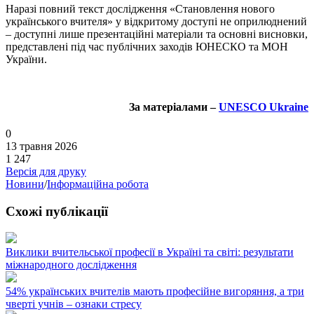
Наразі повний текст дослідження «Становлення нового
українського вчителя» у відкритому доступі не оприлюднений
– доступні лише презентаційні матеріали та основні висновки,
представлені під час публічних заходів ЮНЕСКО та МОН
України.
За матеріалами –
UNESCO Ukraine
0
13 травня 2026
1 247
Версія для друку
Новини
/
Інформаційна робота
Схожі публікації
Виклики вчительської професії в Україні та світі: результати
міжнародного дослідження
54% українських вчителів мають професійне вигоряння, а три
чверті учнів – ознаки стресу