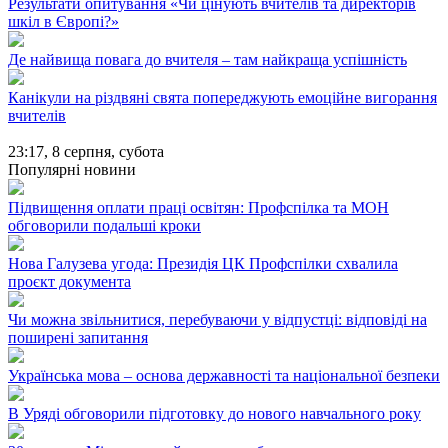
Результати опитування «Чи цінують вчителів та директорів
шкіл в Європі?»
Де найвища повага до вчителя – там найкраща успішність
Канікули на різдвяні свята попереджують емоційне вигорання
вчителів
23:17,
8 серпня, субота
Популярні новини
Підвищення оплати праці освітян: Профспілка та МОН
обговорили подальші кроки
Нова Галузева угода: Президія ЦК Профспілки схвалила
проєкт документа
Чи можна звільнитися, перебуваючи у відпустці: відповіді на
поширені запитання
Українська мова – основа державності та національної безпеки
В Уряді обговорили підготовку до нового навчального року