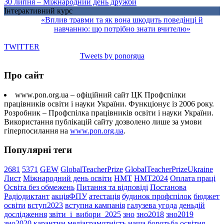
30 липня – Міжнародний день дружби
Інтерактивний курс
«Вплив травми та як вона шкодить поведінці й
навчанню: що потрібно знати вчителю»
TWITTER
Tweets by ponorgua
Про сайт
www.pon.org.ua – офіційний сайт ЦК Профспілки
працівників освіти і науки України. Функціонує із 2006 року.
Розробник – Профспілка працівників освіти і науки України.
Використання публікацій сайту дозволено лише за умови
гіперпосилання на
www.pon.org.ua
.
Популярні теги
2681
5371
GEW
GlobalTeacherPrize
GlobalTeacherPrizeUkraine
Лист
Міжнародний день освіти
НМТ
НМТ2024
Оплата праці
Освіта без обмежень
Питання та відповіді
Постанова
Радіодиктант
акціяФПУ
атестація
будинок профспілок
бюджет
освіти
вступ2023
вступна кампанія
галузева угода
деньдій
дослідження
звіти_і_вибори_2025
зно
зно2018
зно2019
зно2020
карантин
медіаграмотність
наша боротьба
освітня