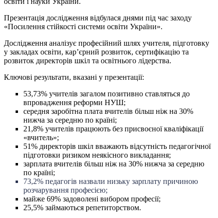
освіти і науки України.
Презентація дослідження відбулася днями під час заходу
«Посилення стійкості системи освіти України».
Дослідження аналізує професійний шлях учителя, підготовку
у закладах освіти, кар’єрний розвиток, сертифікацію та
розвиток директорів шкіл та освітнього лідерства.
Ключові результати, вказані у презентації:
53,73% учителів загалом позитивно ставляться до
впровадження реформи НУШ;
середня заробітна плата вчителів більш ніж на 30%
нижча за середню по країні;
21,8% учителів працюють без присвоєної кваліфікації
«вчитель»;
51% директорів шкіл вважають відсутність педагогічної
підготовки ризиком неякісного викладання;
зарплата вчителів більш ніж на 30% нижча за середню
по країні;
73,2% педагогів назвали низьку зарплату причиною
розчарування професією;
майже 69% задоволені вибором професії;
25,5% займаються репетиторством.