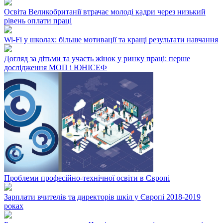
Освіта Великобританії втрачає молоді кадри через низький
рівень оплати праці
Wi-Fi у школах: більше мотивації та кращі результати навчання
Догляд за дітьми та участь жінок у ринку праці: перше
дослідження МОП і ЮНІСЕФ
Проблеми професійно-технічної освіти в Європі
Зарплати вчителів та директорів шкіл у Європі 2018-2019
роках