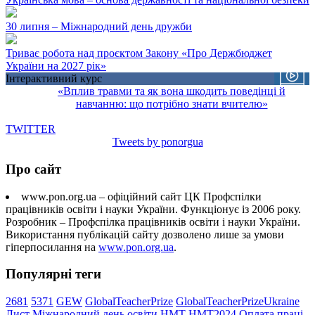
30 липня – Міжнародний день дружби
Триває робота над проєктом Закону «Про Держбюджет
України на 2027 рік»
Інтерактивний курс
«Вплив травми та як вона шкодить поведінці й
навчанню: що потрібно знати вчителю»
TWITTER
Tweets by ponorgua
Про сайт
www.pon.org.ua – офіційний сайт ЦК Профспілки
працівників освіти і науки України. Функціонує із 2006 року.
Розробник – Профспілка працівників освіти і науки України.
Використання публікацій сайту дозволено лише за умови
гіперпосилання на
www.pon.org.ua
.
Популярні теги
2681
5371
GEW
GlobalTeacherPrize
GlobalTeacherPrizeUkraine
Лист
Міжнародний день освіти
НМТ
НМТ2024
Оплата праці