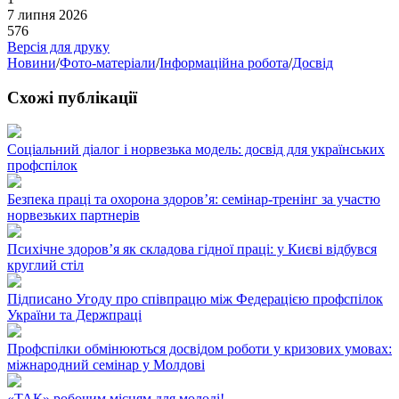
7 липня 2026
576
Версія для друку
Новини
/
Фото-матеріали
/
Інформаційна робота
/
Досвід
Схожі публікації
Соціальний діалог і норвезька модель: досвід для українських
профспілок
Безпека праці та охорона здоров’я: семінар-тренінг за участю
норвезьких партнерів
Психічне здоров’я як складова гідної праці: у Києві відбувся
круглий стіл
Підписано Угоду про співпрацю між Федерацією профспілок
України та Держпраці
Профспілки обмінюються досвідом роботи у кризових умовах:
міжнародний семінар у Молдові
«ТАК» робочим місцям для молоді!