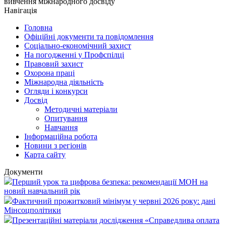
вивчення міжнародного досвіду
Навігація
Головна
Офіційні документи та повідомлення
Соціально-економічний захист
На погодженні у Профспілці
Правовий захист
Охорона праці
Міжнародна діяльність
Огляди і конкурси
Досвід
Методичні матеріали
Опитування
Навчання
Інформаційна робота
Новини з регіонів
Карта сайту
Документи
Перший урок та цифрова безпека: рекомендації МОН на
новий навчальний рік
Фактичний прожитковий мінімум у червні 2026 року: дані
Мінсоцполітики
Презентаційні матеріали дослідження «Справедлива оплата