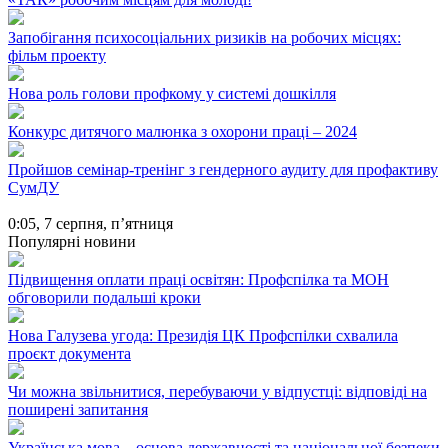
Запобігання психосоціальних ризиків на робочих місцях:
фільм проекту
Нова роль голови профкому у системі дошкілля
Конкурс дитячого малюнка з охорони праці – 2024
Пройшов семінар-тренінг з гендерного аудиту для профактиву
СумДУ
0:05,
7 серпня, п’ятниця
Популярні новини
Підвищення оплати праці освітян: Профспілка та МОН
обговорили подальші кроки
Нова Галузева угода: Президія ЦК Профспілки схвалила
проєкт документа
Чи можна звільнитися, перебуваючи у відпустці: відповіді на
поширені запитання
Українська мова – основа державності та національної безпеки