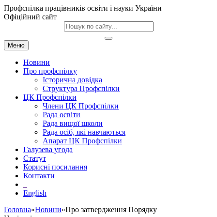
Профспілка працівників освіти і науки України
Офіційний сайт
Меню
Новини
Про профспілку
Історична довідка
Структура Профспілки
ЦК Профспілки
Члени ЦК Профспілки
Рада освіти
Рада вищої школи
Рада осіб, які навчаються
Апарат ЦК Профспілки
Галузева угода
Статут
Корисні посилання
Контакти
English
Головна
»
Новини
»Про затвердження Порядку