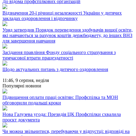
До відома профспілкових організацій
Відзначення 20-ї річниці незалежності України у дитячих
закладах оздоровлення і відпочинку
Уряд затвердив Порядок переведення здобувачів вищої освіти,
які навчаються за рахунок коштів держбюджету, до інших ВНЗ
для завершення навчання
Засідання правління Фонду соціального страхування з
тимчасової втрати працездатності
Щодо актуальних питань з дитячого оздоровлення
11:46,
9 серпня, неділя
Популярні новини
Підвищення оплати праці освітян: Профспілка та МОН
обговорили подальші кроки
Нова Галузева угода: Президія ЦК Профспілки схвалила
проєкт документа
Чи можна звільнитися, перебуваючи у відпустці: відповіді на