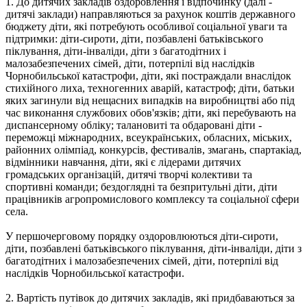
1. До дитячих закладів оздоровлення і відпочинку (далі -
дитячі заклади) направляються за рахунок коштів державного
бюджету діти, які потребують особливої соціальної уваги та
підтримки: діти-сироти, діти, позбавлені батьківського
піклування, діти-інваліди, діти з багатодітних і
малозабезпечених сімей, діти, потерпілі від наслідків
Чорнобильської катастрофи, діти, які постраждали внаслідок
стихійного лиха, техногенних аварій, катастроф; діти, батьки
яких загинули від нещасних випадків на виробництві або під
час виконання службових обов'язків; діти, які перебувають на
диспансерному обліку; талановиті та обдаровані діти -
переможці міжнародних, всеукраїнських, обласних, міських,
районних олімпіад, конкурсів, фестивалів, змагань, спартакіад,
відмінники навчання, діти, які є лідерами дитячих
громадських організацій, дитячі творчі колективи та
спортивні команди; бездоглядні та безпритульні діти, діти
працівників агропромислового комплексу та соціальної сфери
села.
У першочерговому порядку оздоровлюються діти-сироти,
діти, позбавлені батьківського піклування, діти-інваліди, діти з
багатодітних і малозабезпечених сімей, діти, потерпілі від
наслідків Чорнобильської катастрофи.
2. Вартість путівок до дитячих закладів, які придбаваються за