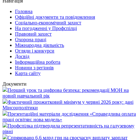
Навігація
Головна
Офіційні документи та повідомлення
Соціально-економічний захист
На погодженні у Профспілці
Правовий захист
Охорона праці
Міжнародна діяльність
Огляди і конкурси
Досвід
Інформаційна робота
Новини з регіонів
Карта сайту
Документи
Перший урок та цифрова безпека: рекомендації МОН на
новий навчальний рік
Фактичний прожитковий мінімум у червні 2026 року: дані
Мінсоцполітики
Презентаційні матеріали дослідження «Справедлива оплата
праці освітян: нова модель»
Профспілка підтвердила репрезентативність на галузевому
рівні
Спрямовано 6,6 млрд грн на своєчасну виплату зарплат