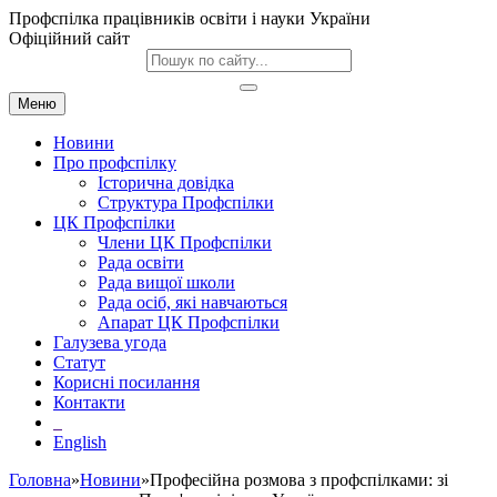
Профспілка працівників освіти і науки України
Офіційний сайт
Меню
Новини
Про профспілку
Історична довідка
Структура Профспілки
ЦК Профспілки
Члени ЦК Профспілки
Рада освіти
Рада вищої школи
Рада осіб, які навчаються
Апарат ЦК Профспілки
Галузева угода
Статут
Корисні посилання
Контакти
English
Головна
»
Новини
»Професійна розмова з профспілками: зі