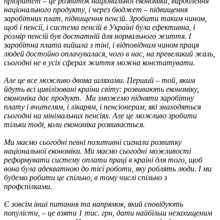
пріоритет – це розвиток національної економіки, вироблення
національного продукту, і через бюджет – підвищення
заробітних плат, підвищення пенсій. Зробити таким чином,
щоб і пенсії, і система пенсій в Україні була ефективна, і
розмір пенсій був достатній для нормального життя. І
заробітна плата вийшла з тіні, і відповідним чином праця
людей достойно оплачувалася, чого в нас, на превеликий жаль,
сьогодні не в усіх сферах життя можна констатувати.
Але це все можливо двома шляхами. Перший – той, яким
йдуть всі цивілізовані країни світу: розвивають економіку,
економіка дає продукт. Ми зможемо підняти заробітну
плату і вчителям, і лікарям, і пенсіонерам, які знаходяться
сьогодні на мінімальних пенсіях. Але це можливо зробити
тільки тоді, коли економіка розвивається.
Ми маємо сьогодні певні позитивні сигнали розвитку
національної економіки. Ми маємо сьогодні можливості
реформувати систему оплати праці в країні для того, щоб
вона була адекватною до тієї роботи, яку роблять люди. І ми
будемо робити це спільно, в тому числі спільно з
профспілками.
Є зовсім інші питання та напрямок, який сповідують
популісти, – це взяти 1 тис. грн, дати найбільш незахищеним