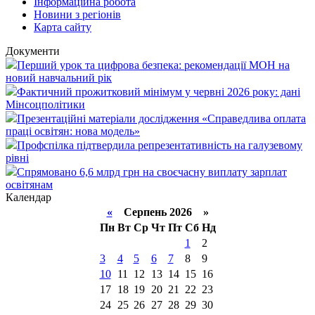
Інформаційна робота
Новини з регіонів
Карта сайту
Документи
Перший урок та цифрова безпека: рекомендації МОН на
новий навчальний рік
Фактичний прожитковий мінімум у червні 2026 року: дані
Мінсоцполітики
Презентаційні матеріали дослідження «Справедлива оплата
праці освітян: нова модель»
Профспілка підтвердила репрезентативність на галузевому
рівні
Спрямовано 6,6 млрд грн на своєчасну виплату зарплат
освітянам
Календар
«
Серпень 2026 »
Пн
Вт
Ср
Чт
Пт
Сб
Нд
1
2
3
4
5
6
7
8
9
10
11
12
13
14
15
16
17
18
19
20
21
22
23
24
25
26
27
28
29
30