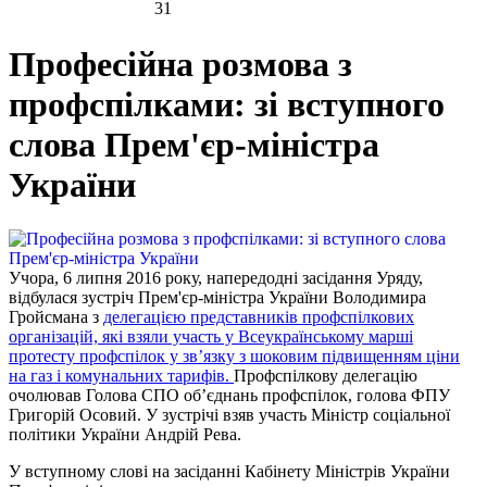
31
Професійна розмова з
профспілками: зі вступного
слова Прем'єр-міністра
України
Учора, 6 липня 2016 року, напередодні засідання Уряду,
відбулася зустріч Прем'єр-міністра України Володимира
Гройсмана з
делегацією представників профспілкових
організацій, які взяли участь у Всеукраїнському марші
протесту профспілок у зв’язку з шоковим підвищенням ціни
на газ і комунальних тарифів.
Профспілкову делегацію
очолював Голова СПО об’єднань профспілок, голова ФПУ
Григорій Осовий. У зустрічі взяв участь Міністр соціальної
політики України Андрій Рева.
У вступному слові на засіданні Кабінету Міністрів України