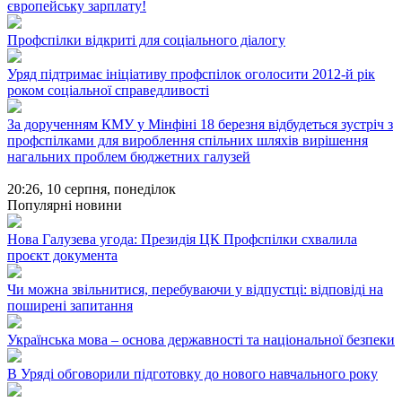
європейську зарплату!
Профспілки відкриті для соціального діалогу
Уряд підтримає ініціативу профспілок оголосити 2012-й рік
роком соціальної справедливості
За дорученням КМУ у Мінфіні 18 березня відбудеться зустріч з
профспілками для вироблення спільних шляхів вирішення
нагальних проблем бюджетних галузей
20:26,
10 серпня, понеділок
Популярні новини
Нова Галузева угода: Президія ЦК Профспілки схвалила
проєкт документа
Чи можна звільнитися, перебуваючи у відпустці: відповіді на
поширені запитання
Українська мова – основа державності та національної безпеки
В Уряді обговорили підготовку до нового навчального року