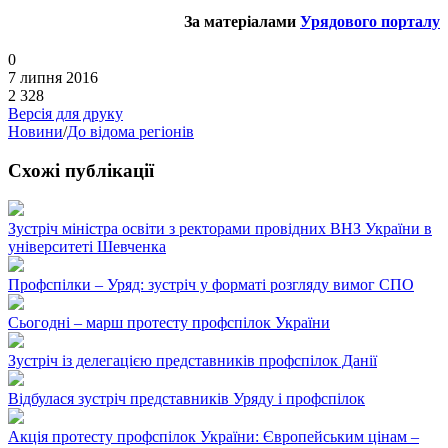
За матеріалами
Урядового порталу
0
7 липня 2016
2 328
Версія для друку
Новини
/
До відома регіонів
Схожі публікації
Зустріч міністра освіти з ректорами провідних ВНЗ України в
університеті Шевченка
Профспілки – Уряд: зустріч у форматі розгляду вимог СПО
Сьогодні – марш протесту профспілок України
Зустріч із делегацією представників профспілок Данії
Відбулася зустріч представників Уряду і профспілок
Акція протесту профспілок України: Європейським цінам –