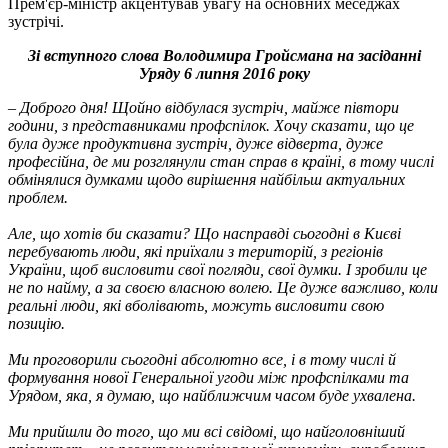
Прем'єр-міністр акцентував увагу на основних меседжах
зустрічі.
Зі вступного слова Володимира Гройсмана на засіданні
Уряду 6 липня 2016 року
– Доброго дня! Щойно відбулася зустріч, майже півтори
години, з представниками профспілок. Хочу сказати, що це
була дуже продуктивна зустріч, дуже відверта, дуже
професійна, де ми розглянули стан справ в країні, в тому числі
обмінялися думками щодо вирішення найбільш актуальних
проблем.
Але, що хотів би сказати? Що насправді сьогодні в Києві
перебувають люди, які приїхали з територій, з регіонів
України, щоб висловити свої погляди, свої думки. І зробили це
не по найму, а за своєю власною волею. Це дуже важливо, коли
реальні люди, які вболівають, можуть висловити свою
позицію.
Ми проговорили сьогодні абсолютно все, і в тому числі й
формування нової Генеральної угоди між профспілками та
Урядом, яка, я думаю, що найближчим часом буде ухвалена.
Ми прийшли до того, що ми всі свідомі, що найголовніший