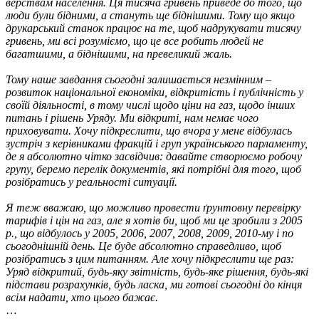
верствам населення. Ця тисяча гривень приведе до того, що
люди були бідними, а стануть ще біднішими. Тому що якщо
друкарський станок працює на те, щоб надрукувати тисячу
гривень, ми всі розуміємо, що це все робить людей не
багатшими, а біднішими, на превеликий жаль.
Тому наше завдання сьогодні залишається незмінним –
розвиток національної економіки, відкритість і публічність у
своїй діяльності, в тому числі щодо ціни на газ, щодо інших
питань і рішень Уряду. Ми відкриті, нам немає чого
приховувати. Хочу підкреслити, що вчора у мене відбулась
зустріч з керівниками фракцій і груп українського парламенту,
де я абсолютно чітко засвідчив: давайте створюємо робочу
групу, беремо перелік документів, які потрібні для того, щоб
розібратись у реальності ситуації.
Я теж вважаю, що можливо провести ґрунтовну перевірку
тарифів і цін на газ, але я хотів би, щоб ми це зробили з 2005
р., що відбулось у 2005, 2006, 2007, 2008, 2009, 2010-му і по
сьогоднішній день. Це буде абсолютно справедливо, щоб
розібратись з цим питанням. Але хочу підкреслити ще раз:
Уряд відкритий, будь-яку звітність, будь-яке рішення, будь-які
підстави розрахунків, будь ласка, ми готові сьогодні до кінця
всім надати, хто цього бажає.
…