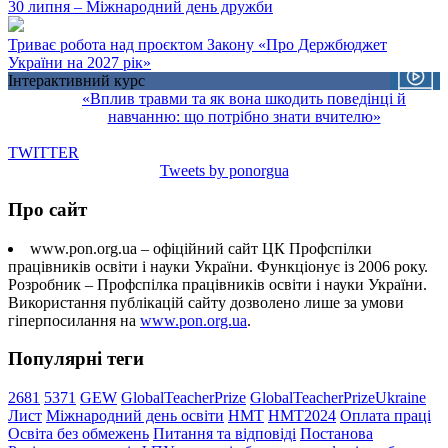
30 липня – Міжнародний день дружби
Триває робота над проєктом Закону «Про Держбюджет
України на 2027 рік»
Інтерактивний курс
«Вплив травми та як вона шкодить поведінці й
навчанню: що потрібно знати вчителю»
TWITTER
Tweets by ponorgua
Про сайт
www.pon.org.ua – офіційний сайт ЦК Профспілки
працівників освіти і науки України. Функціонує із 2006 року.
Розробник – Профспілка працівників освіти і науки України.
Використання публікацій сайту дозволено лише за умови
гіперпосилання на
www.pon.org.ua
.
Популярні теги
2681
5371
GEW
GlobalTeacherPrize
GlobalTeacherPrizeUkraine
Лист
Міжнародний день освіти
НМТ
НМТ2024
Оплата праці
Освіта без обмежень
Питання та відповіді
Постанова