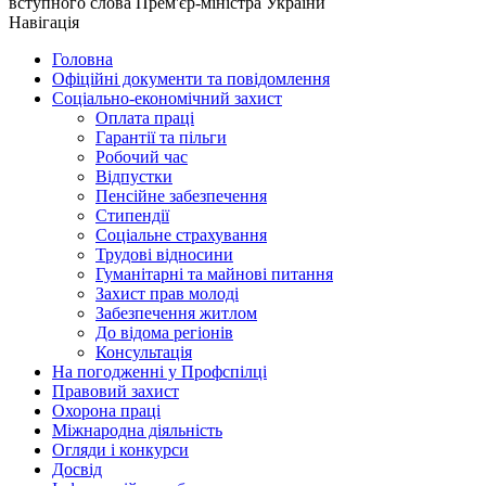
вступного слова Прем'єр-міністра України
Навігація
Головна
Офіційні документи та повідомлення
Соціально-економічний захист
Оплата праці
Гарантії та пільги
Робочий час
Відпустки
Пенсійне забезпечення
Стипендії
Соціальне страхування
Трудові відносини
Гуманітарні та майнові питання
Захист прав молоді
Забезпечення житлом
До відома регіонів
Консультація
На погодженні у Профспілці
Правовий захист
Охорона праці
Міжнародна діяльність
Огляди і конкурси
Досвід