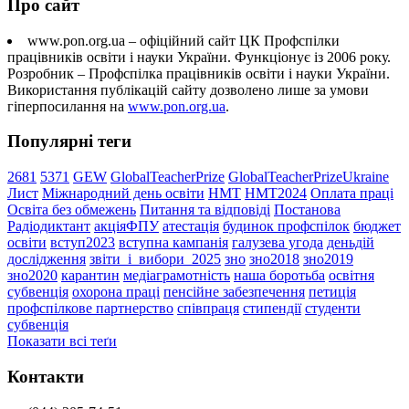
Про сайт
www.pon.org.ua – офіційний сайт ЦК Профспілки
працівників освіти і науки України. Функціонує із 2006 року.
Розробник – Профспілка працівників освіти і науки України.
Використання публікацій сайту дозволено лише за умови
гіперпосилання на
www.pon.org.ua
.
Популярні теги
2681
5371
GEW
GlobalTeacherPrize
GlobalTeacherPrizeUkraine
Лист
Міжнародний день освіти
НМТ
НМТ2024
Оплата праці
Освіта без обмежень
Питання та відповіді
Постанова
Радіодиктант
акціяФПУ
атестація
будинок профспілок
бюджет
освіти
вступ2023
вступна кампанія
галузева угода
деньдій
дослідження
звіти_і_вибори_2025
зно
зно2018
зно2019
зно2020
карантин
медіаграмотність
наша боротьба
освітня
субвенція
охорона праці
пенсійне забезпечення
петиція
профспілкове партнерство
співпраця
стипендії
студенти
субвенція
Показати всі теґи
Контакти