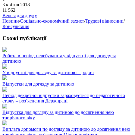
3 квітня 2018
11 562
Версія для друку
Новини
/
Соціально-економічний захист
/
Трудові відносини
/
Консультація
Схожі публікації
Робота в період перебування у відпустці для догляду за
дитиною
У відпустці для догляду за дитиною – родич
Відпустки для догляду за дитиною
Період декретної відпустки зараховується до педагогічного
стажу – роз’яснення Держпраці
Відпустка для догляду за дитиною до досягнення нею
трирічного віку
Виплата допомоги по догляду за дитиною до досягнення нею
трирічного віку: роз’яснення Мінсоцполітики