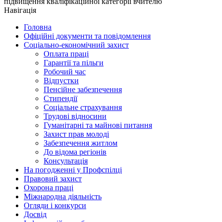
підвищення кваліфікаційної категорії вчителю
Навігація
Головна
Офіційні документи та повідомлення
Соціально-економічний захист
Оплата праці
Гарантії та пільги
Робочий час
Відпустки
Пенсійне забезпечення
Стипендії
Соціальне страхування
Трудові відносини
Гуманітарні та майнові питання
Захист прав молоді
Забезпечення житлом
До відома регіонів
Консультація
На погодженні у Профспілці
Правовий захист
Охорона праці
Міжнародна діяльність
Огляди і конкурси
Досвід