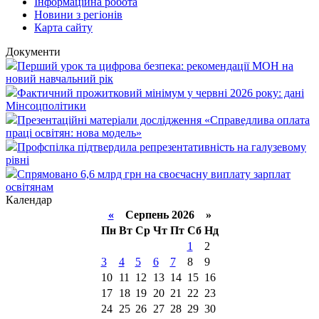
Інформаційна робота
Новини з регіонів
Карта сайту
Документи
Перший урок та цифрова безпека: рекомендації МОН на
новий навчальний рік
Фактичний прожитковий мінімум у червні 2026 року: дані
Мінсоцполітики
Презентаційні матеріали дослідження «Справедлива оплата
праці освітян: нова модель»
Профспілка підтвердила репрезентативність на галузевому
рівні
Спрямовано 6,6 млрд грн на своєчасну виплату зарплат
освітянам
Календар
«
Серпень 2026 »
Пн
Вт
Ср
Чт
Пт
Сб
Нд
1
2
3
4
5
6
7
8
9
10
11
12
13
14
15
16
17
18
19
20
21
22
23
24
25
26
27
28
29
30