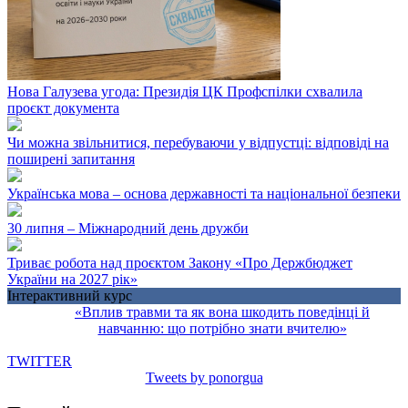
Нова Галузева угода: Президія ЦК Профспілки схвалила
проєкт документа
Чи можна звільнитися, перебуваючи у відпустці: відповіді на
поширені запитання
Українська мова – основа державності та національної безпеки
30 липня – Міжнародний день дружби
Триває робота над проєктом Закону «Про Держбюджет
України на 2027 рік»
Інтерактивний курс
«Вплив травми та як вона шкодить поведінці й
навчанню: що потрібно знати вчителю»
TWITTER
Tweets by ponorgua