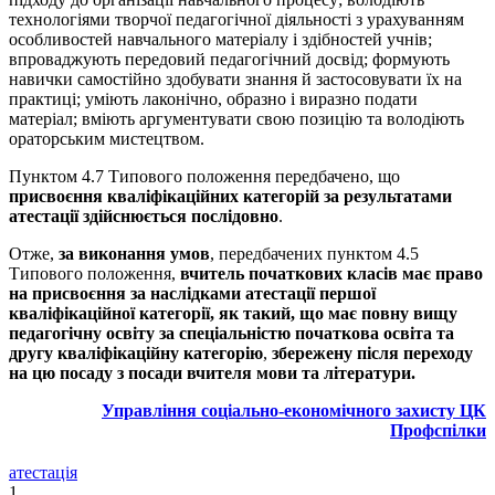
технологіями творчої педагогічної діяльності з урахуванням
особливостей навчального матеріалу і здібностей учнів;
впроваджують передовий педагогічний досвід; формують
навички самостійно здобувати знання й застосовувати їх на
практиці; уміють лаконічно, образно і виразно подати
матеріал; вміють аргументувати свою позицію та володіють
ораторським мистецтвом.
Пунктом 4.7 Типового положення передбачено, що
присвоєння кваліфікаційних категорій за результатами
атестації здійснюється послідовно
.
Отже,
за виконання умов
, передбачених пунктом 4.5
Типового положення,
вчитель початкових класів має право
на присвоєння за наслідками атестації першої
кваліфікаційної категорії, як такий, що має повну вищу
педагогічну освіту за спеціальністю початкова освіта та
другу кваліфікаційну категорію
,
збережену після переходу
на цю посаду з посади вчителя мови та літератури.
Управління соціально-економічного захисту ЦК
Профспілки
атестація
1