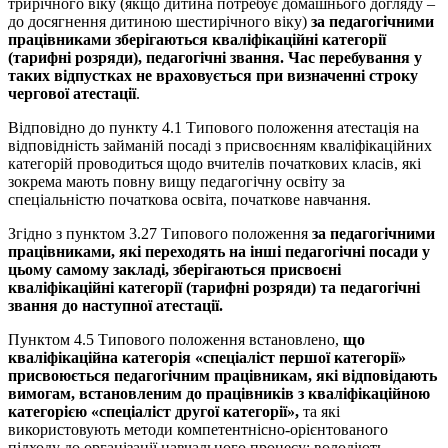
трирічного віку (якщо дитина потребує домашнього догляду –
до досягнення дитиною шестирічного віку)
за педагогічними
працівниками зберігаються кваліфікаційні категорії
(тарифні розряди), педагогічні звання.
Час перебування у
таких відпустках не враховується при визначенні строку
чергової атестації
.
Відповідно до пункту 4.1 Типового положення атестація на
відповідність займаній посаді з присвоєнням кваліфікаційних
категорій проводиться щодо вчителів початкових класів, які
зокрема мають повну вищу педагогічну освіту за
спеціальністю початкова освіта, початкове навчання.
Згідно з пунктом 3.27 Типового положення
за педагогічними
працівниками, які переходять на інші педагогічні посади у
цьому самому закладі, зберігаються присвоєні
кваліфікаційні категорії (тарифні розряди) та педагогічні
звання до наступної атестації.
Пунктом 4.5 Типового положення встановлено,
що
кваліфікаційна категорія «спеціаліст першої категорії»
присвоюється педагогічним працівникам, які відповідають
вимогам, встановленим до працівників з кваліфікаційною
категорією «спеціаліст другої категорії»,
та які
використовують методи компетентнісно-орієнтованого
підходу до організації навчального процесу; володіють