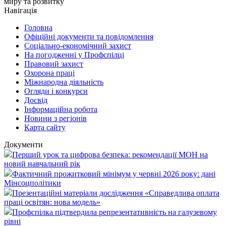
миру та розвитку
Навігація
Головна
Офіційні документи та повідомлення
Соціально-економічний захист
На погодженні у Профспілці
Правовий захист
Охорона праці
Міжнародна діяльність
Огляди і конкурси
Досвід
Інформаційна робота
Новини з регіонів
Карта сайту
Документи
Перший урок та цифрова безпека: рекомендації МОН на
новий навчальний рік
Фактичний прожитковий мінімум у червні 2026 року: дані
Мінсоцполітики
Презентаційні матеріали дослідження «Справедлива оплата
праці освітян: нова модель»
Профспілка підтвердила репрезентативність на галузевому
рівні