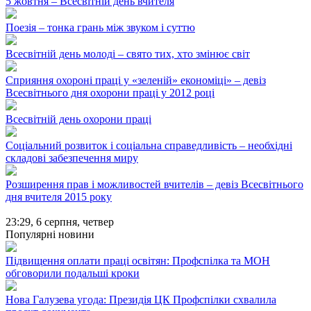
5 жовтня – Всесвітній день вчителя
Поезія – тонка грань між звуком і суттю
Всесвітній день молоді – свято тих, хто змінює світ
Сприяння охороні праці у «зеленій» економіці» – девіз
Всесвітнього дня охорони праці у 2012 році
Всесвітній день охорони праці
Соціальний розвиток і соціальна справедливість – необхідні
складові забезпечення миру
Розширення прав і можливостей вчителів – девіз Всесвітнього
дня вчителя 2015 року
23:29,
6 серпня, четвер
Популярні новини
Підвищення оплати праці освітян: Профспілка та МОН
обговорили подальші кроки
Нова Галузева угода: Президія ЦК Профспілки схвалила