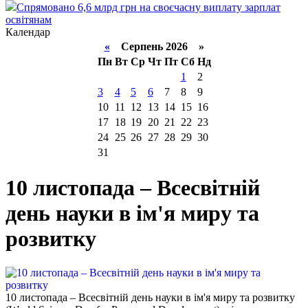
Спрямовано 6,6 млрд грн на своєчасну виплату зарплат
освітянам
Календар
«
Серпень 2026 »
Пн
Вт
Ср
Чт
Пт
Сб
Нд
1
2
3
4
5
6
7
8
9
10
11
12
13
14
15
16
17
18
19
20
21
22
23
24
25
26
27
28
29
30
31
10 листопада – Всесвітній
день науки в ім'я миру та
розвитку
10 листопада – Всесвітній день науки в ім'я миру та розвитку