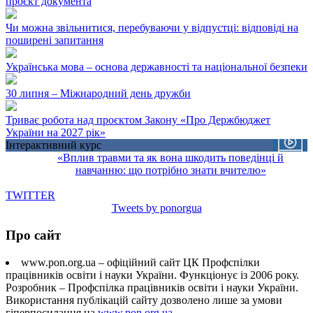
проєкт документа
Чи можна звільнитися, перебуваючи у відпустці: відповіді на
поширені запитання
Українська мова – основа державності та національної безпеки
30 липня – Міжнародний день дружби
Триває робота над проєктом Закону «Про Держбюджет
України на 2027 рік»
Інтерактивний курс
«Вплив травми та як вона шкодить поведінці й
навчанню: що потрібно знати вчителю»
TWITTER
Tweets by ponorgua
Про сайт
www.pon.org.ua – офіційний сайт ЦК Профспілки
працівників освіти і науки України. Функціонує із 2006 року.
Розробник – Профспілка працівників освіти і науки України.
Використання публікацій сайту дозволено лише за умови
гіперпосилання на
www.pon.org.ua
.