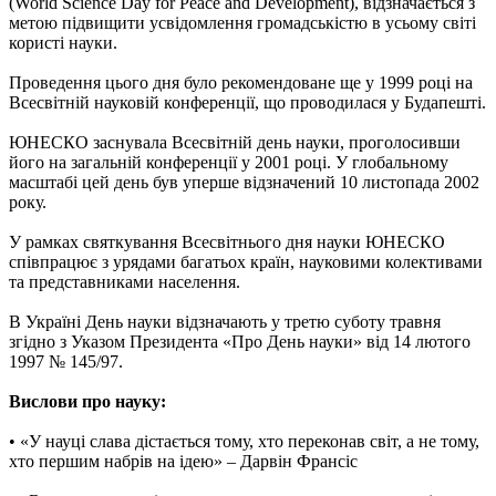
(World Science Day for Peace and Development), відзначається з
метою підвищити усвідомлення громадськістю в усьому світі
користі науки.
Проведення цього дня було рекомендоване ще у 1999 році на
Всесвітній науковій конференції, що проводилася у Будапешті.
ЮНЕСКО заснувала Всесвітній день науки, проголосивши
його на загальній конференції у 2001 році. У глобальному
масштабі цей день був уперше відзначений 10 листопада 2002
року.
У рамках святкування Всесвітнього дня науки ЮНЕСКО
співпрацює з урядами багатьох країн, науковими колективами
та представниками населення.
В Україні День науки відзначають у третю суботу травня
згідно з Указом Президента «Про День науки» від 14 лютого
1997 № 145/97.
Вислови про науку:
• «У науці слава дістається тому, хто переконав світ, а не тому,
хто першим набрів на ідею» – Дарвін Франсіс