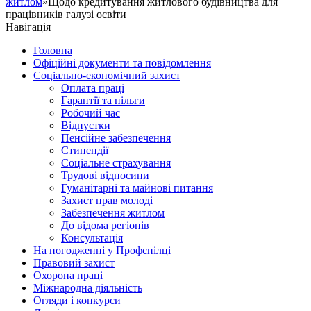
житлом
»Щодо кредитування житлового будівництва для
працівників галузі освіти
Навігація
Головна
Офіційні документи та повідомлення
Соціально-економічний захист
Оплата праці
Гарантії та пільги
Робочий час
Відпустки
Пенсійне забезпечення
Стипендії
Соціальне страхування
Трудові відносини
Гуманітарні та майнові питання
Захист прав молоді
Забезпечення житлом
До відома регіонів
Консультація
На погодженні у Профспілці
Правовий захист
Охорона праці
Міжнародна діяльність
Огляди і конкурси