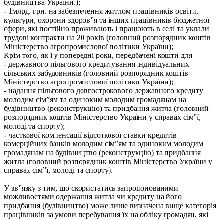
будівництва України.);
- 1млрд. грн. на забезпечення житлом працівників освіти,
культури, охорони здоров”я та інших працівників бюджетної
сфери, які постійно проживають і працюють в селі та уклали
трудові контракти на 20 років (головний розпорядник коштів
Міністерство агропромислової політики України);
Крім того, як і у попередні роки, передбачені кошти для
- державного пільгового кредитування індивідуальних
сільських забудовників (головний розпорядник коштів
Міністерство агропромислової політики України);
- надання пільгового довгострокового державного кредиту
молодим сім”ям та одиноким молодим громадянам на
будівництво (реконструкцію) та придбання житла (головний
розпорядник коштів Міністерство України у справах сім”ї,
молоді та спорту);
- часткової компенсації відсоткової ставки кредитів
комерційних банків молодим сім”ям та одиноким молодим
громадянам на будівництво (реконструкцію) та придбання
житла (головний розпорядник коштів Міністерство України у
справах сім”ї, молоді та спорту).
У зв”язку з тим, що скористатись запропонованими
можливостями одержання житла чи кредиту на його
придбання (будівництво) може лише визначена вище категорія
працівників за умови перебування їх на обліку громадян, які