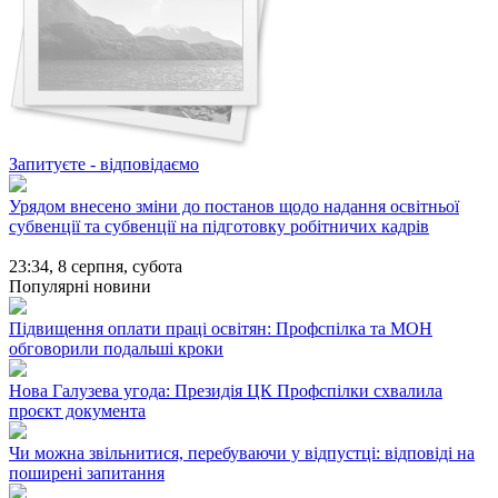
Запитуєте - відповідаємо
Урядом внесено зміни до постанов щодо надання освітньої
субвенції та субвенції на підготовку робітничих кадрів
23:34,
8 серпня, субота
Популярні новини
Підвищення оплати праці освітян: Профспілка та МОН
обговорили подальші кроки
Нова Галузева угода: Президія ЦК Профспілки схвалила
проєкт документа
Чи можна звільнитися, перебуваючи у відпустці: відповіді на
поширені запитання