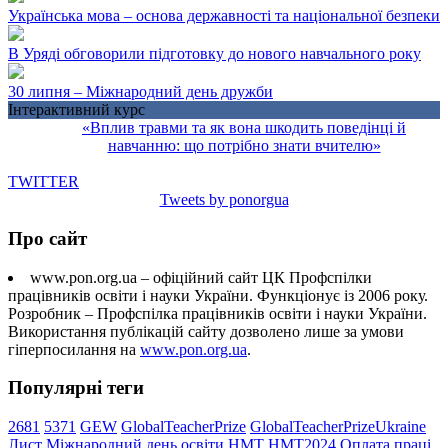
Українська мова – основа державності та національної безпеки
В Уряді обговорили підготовку до нового навчального року
30 липня – Міжнародний день дружби
Інтерактивний курс
«Вплив травми та як вона шкодить поведінці й
навчанню: що потрібно знати вчителю»
TWITTER
Tweets by ponorgua
Про сайт
www.pon.org.ua – офіційний сайт ЦК Профспілки
працівників освіти і науки України. Функціонує із 2006 року.
Розробник – Профспілка працівників освіти і науки України.
Використання публікацій сайту дозволено лише за умови
гіперпосилання на
www.pon.org.ua
.
Популярні теги
2681
5371
GEW
GlobalTeacherPrize
GlobalTeacherPrizeUkraine
Лист
Міжнародний день освіти
НМТ
НМТ2024
Оплата праці