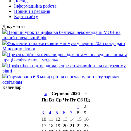
Досвід
Інформаційна робота
Новини з регіонів
Карта сайту
Документи
Перший урок та цифрова безпека: рекомендації МОН на
новий навчальний рік
Фактичний прожитковий мінімум у червні 2026 року: дані
Мінсоцполітики
Презентаційні матеріали дослідження «Справедлива оплата
праці освітян: нова модель»
Профспілка підтвердила репрезентативність на галузевому
рівні
Спрямовано 6,6 млрд грн на своєчасну виплату зарплат
освітянам
Календар
«
Серпень 2026 »
Пн
Вт
Ср
Чт
Пт
Сб
Нд
1
2
3
4
5
6
7
8
9
10
11
12
13
14
15
16
17
18
19
20
21
22
23