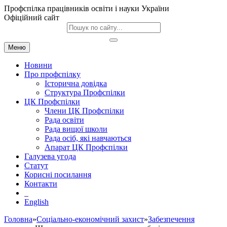
Профспілка працівників освіти і науки України
Офіційний сайт
Меню
Новини
Про профспілку
Історична довідка
Структура Профспілки
ЦК Профспілки
Члени ЦК Профспілки
Рада освіти
Рада вищої школи
Рада осіб, які навчаються
Апарат ЦК Профспілки
Галузева угода
Статут
Корисні посилання
Контакти
English
Головна
»
Соціально-економічний захист
»
Забезпечення