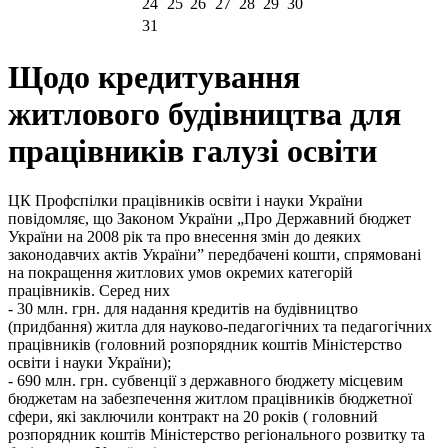
24
25
26
27
28
29
30
31
Щодо кредитування
житлового будівництва для
працівників галузі освіти
ЦК Профспілки працівників освіти і науки України
повідомляє, що Законом України „Про Державний бюджет
України на 2008 рік та про внесення змін до деяких
законодавчих актів України” передбачені кошти, спрямовані
на покращення житлових умов окремих категорій
працівників. Серед них
- 30 млн. грн. для надання кредитів на будівництво
(придбання) житла для науково-педагогічних та педагогічних
працівників (головний розпорядник коштів Міністерство
освіти і науки України);
- 690 млн. грн. субвенції з державного бюджету місцевим
бюджетам на забезпечення житлом працівників бюджетної
сфери, які заключили контракт на 20 років ( головний
розпорядник коштів Міністерство регіонального розвитку та