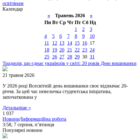
освітянам
Календар
«
Травень 2026
»
Пн
Вт
Ср
Чт
Пт
Сб
Нд
1
2
3
4
5
6
7
8
9
10
11
12
13
14
15
16
17
18
19
20
21
22
23
24
25
26
27
28
29
30
31
Традиція, що єднає українців у світі: 20 років Дню вишиванки
21 травня 2026
У 2026 році Всесвітній день вишиванки своє відзначає 20-
річчя. За цей час невеличка студентська ініціатива,
започаткована у
Детальніше »
1 037
Новини
/
Інформаційна робота
3:58,
7 серпня, п’ятниця
Популярні новини