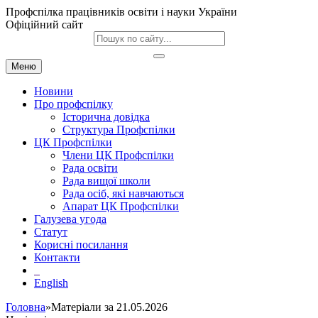
Профспілка працівників освіти і науки України
Офіційний сайт
Меню
Новини
Про профспілку
Історична довідка
Структура Профспілки
ЦК Профспілки
Члени ЦК Профспілки
Рада освіти
Рада вищої школи
Рада осіб, які навчаються
Апарат ЦК Профспілки
Галузева угода
Статут
Корисні посилання
Контакти
English
Головна
»Матеріали за 21.05.2026