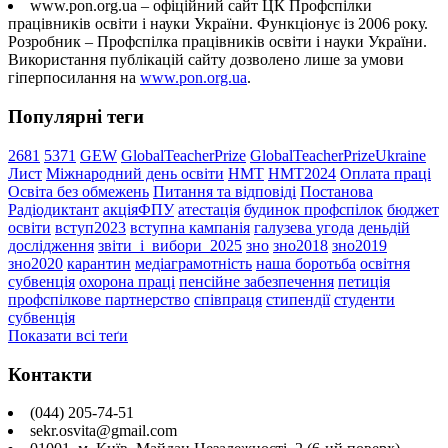
www.pon.org.ua – офіційний сайт ЦК Профспілки
працівників освіти і науки України. Функціонує із 2006 року.
Розробник – Профспілка працівників освіти і науки України.
Використання публікацій сайту дозволено лише за умови
гіперпосилання на
www.pon.org.ua
.
Популярні теги
2681
5371
GEW
GlobalTeacherPrize
GlobalTeacherPrizeUkraine
Лист
Міжнародний день освіти
НМТ
НМТ2024
Оплата праці
Освіта без обмежень
Питання та відповіді
Постанова
Радіодиктант
акціяФПУ
атестація
будинок профспілок
бюджет
освіти
вступ2023
вступна кампанія
галузева угода
деньдій
дослідження
звіти_і_вибори_2025
зно
зно2018
зно2019
зно2020
карантин
медіаграмотність
наша боротьба
освітня
субвенція
охорона праці
пенсійне забезпечення
петиція
профспілкове партнерство
співпраця
стипендії
студенти
субвенція
Показати всі теґи
Контакти
(044) 205-74-51
sekr.osvita@gmail.com