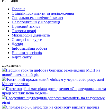
Навігація
Головна
Офіційні документи та повідомлення
Соціально-економічний захист
На погодженні у Профспілці
Правовий захист
Охорона праці
Міжнародна діяльність
Огляди і конкурси
Досвід
Інформаційна робота
Новини з регіонів
Карта сайту
Документи
Перший урок та цифрова безпека: рекомендації МОН на
новий навчальний рік
Фактичний прожитковий мінімум у червні 2026 року: дані
Мінсоцполітики
Презентаційні матеріали дослідження «Справедлива оплата
праці освітян: нова модель»
Профспілка підтвердила репрезентативність на галузевому
рівні
Спрямовано 6,6 млрд грн на своєчасну виплату зарплат