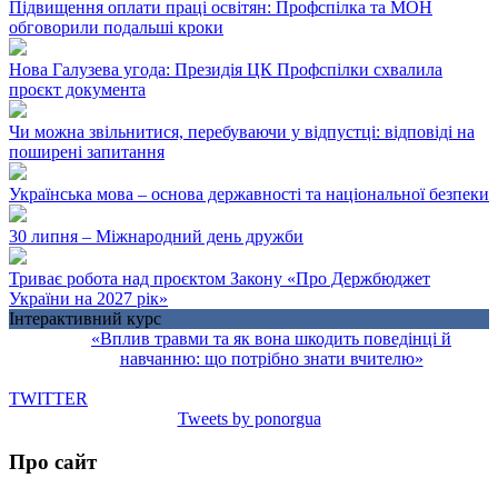
Підвищення оплати праці освітян: Профспілка та МОН
обговорили подальші кроки
Нова Галузева угода: Президія ЦК Профспілки схвалила
проєкт документа
Чи можна звільнитися, перебуваючи у відпустці: відповіді на
поширені запитання
Українська мова – основа державності та національної безпеки
30 липня – Міжнародний день дружби
Триває робота над проєктом Закону «Про Держбюджет
України на 2027 рік»
Інтерактивний курс
«Вплив травми та як вона шкодить поведінці й
навчанню: що потрібно знати вчителю»
TWITTER
Tweets by ponorgua
Про сайт