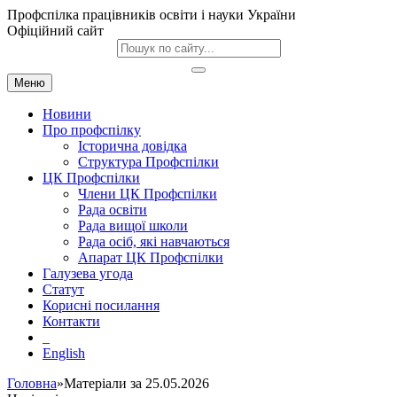
Профспілка працівників освіти і науки України
Офіційний сайт
Меню
Новини
Про профспілку
Історична довідка
Структура Профспілки
ЦК Профспілки
Члени ЦК Профспілки
Рада освіти
Рада вищої школи
Рада осіб, які навчаються
Апарат ЦК Профспілки
Галузева угода
Статут
Корисні посилання
Контакти
English
Головна
»Матеріали за 25.05.2026