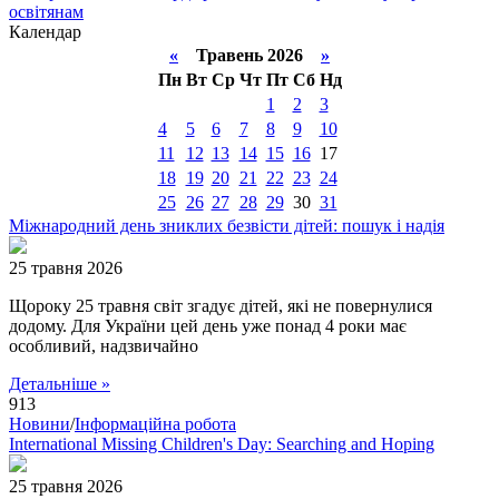
освітянам
Календар
«
Травень 2026
»
Пн
Вт
Ср
Чт
Пт
Сб
Нд
1
2
3
4
5
6
7
8
9
10
11
12
13
14
15
16
17
18
19
20
21
22
23
24
25
26
27
28
29
30
31
Міжнародний день зниклих безвісти дітей: пошук і надія
25 травня 2026
Щороку 25 травня світ згадує дітей, які не повернулися
додому. Для України цей день уже понад 4 роки має
особливий, надзвичайно
Детальніше »
913
Новини
/
Інформаційна робота
International Missing Children's Day: Searching and Hoping
25 травня 2026