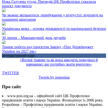
Нова Галузева угода: Президія ЦК Профспілки схвалила
проєкт документа
Чи можна звільнитися, перебуваючи у відпустці: відповіді на
поширені запитання
Українська мова – основа державності та національної безпеки
30 липня – Міжнародний день дружби
Триває робота над проєктом Закону «Про Держбюджет
України на 2027 рік»
Інтерактивний курс
«Вплив травми та як вона шкодить поведінці й
навчанню: що потрібно знати вчителю»
TWITTER
Tweets by ponorgua
Про сайт
www.pon.org.ua – офіційний сайт ЦК Профспілки
працівників освіти і науки України. Функціонує із 2006 року.
Розробник – Профспілка працівників освіти і науки України.