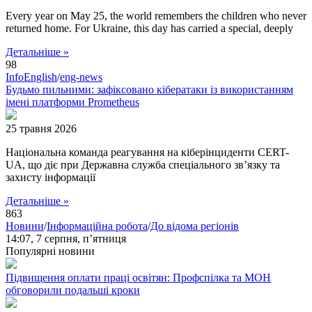
Every year on May 25, the world remembers the children who never
returned home. For Ukraine, this day has carried a special, deeply
Детальніше »
98
InfoEnglish
/
eng-news
Будьмо пильними: зафіксовано кібератаки із використанням
імені платформи Prometheus
25 травня 2026
Національна команда реагування на кіберінциденти CERT-
UA, що діє при Державна служба спеціального зв’язку та
захисту інформації
Детальніше »
863
Новини
/
Інформаційна робота
/
До відома регіонів
14:07,
7 серпня, п’ятниця
Популярні новини
Підвищення оплати праці освітян: Профспілка та МОН
обговорили подальші кроки