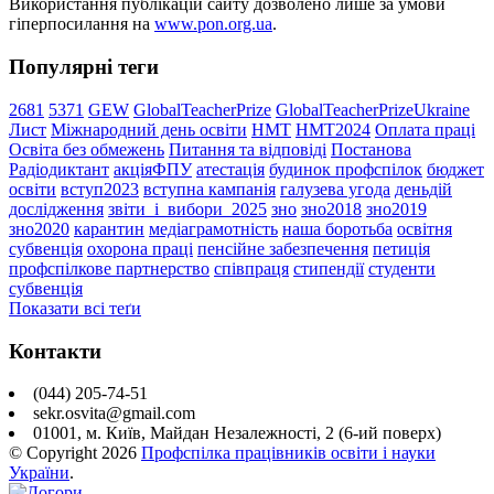
Використання публікацій сайту дозволено лише за умови
гіперпосилання на
www.pon.org.ua
.
Популярні теги
2681
5371
GEW
GlobalTeacherPrize
GlobalTeacherPrizeUkraine
Лист
Міжнародний день освіти
НМТ
НМТ2024
Оплата праці
Освіта без обмежень
Питання та відповіді
Постанова
Радіодиктант
акціяФПУ
атестація
будинок профспілок
бюджет
освіти
вступ2023
вступна кампанія
галузева угода
деньдій
дослідження
звіти_і_вибори_2025
зно
зно2018
зно2019
зно2020
карантин
медіаграмотність
наша боротьба
освітня
субвенція
охорона праці
пенсійне забезпечення
петиція
профспілкове партнерство
співпраця
стипендії
студенти
субвенція
Показати всі теґи
Контакти
(044) 205-74-51
sekr.osvita@gmail.com
01001, м. Київ, Майдан Незалежності, 2 (6-ий поверх)
© Copyright
2026
Профспілка працівників освіти і науки
України
.