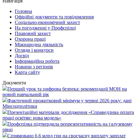
Навігація
Головна
Офіційні документи та повідомлення
Соціально-економічний захист
На погодженні у Профспілці
Правовий захист
Охорона праці
Міжнародна діяльність
Огляди і конкурси
Досвід
Інформаційна робота
Новини з регіонів
Карта сайту
Документи
Перший урок та цифрова безпека: рекомендації МОН на
новий навчальний рік
Фактичний прожитковий мінімум у червні 2026 року: дані
Мінсоцполітики
Презентаційні матеріали дослідження «Справедлива оплата
праці освітян: нова модель»
Профспілка підтвердила репрезентативність на галузевому
рівні
Спрямовано 6,6 млрд грн на своєчасну виплату зарплат