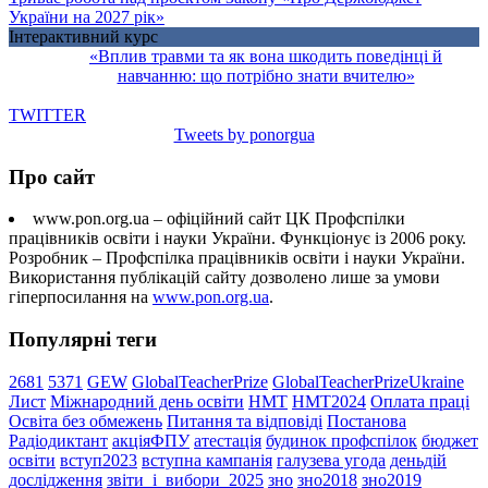
України на 2027 рік»
Інтерактивний курс
«Вплив травми та як вона шкодить поведінці й
навчанню: що потрібно знати вчителю»
TWITTER
Tweets by ponorgua
Про сайт
www.pon.org.ua – офіційний сайт ЦК Профспілки
працівників освіти і науки України. Функціонує із 2006 року.
Розробник – Профспілка працівників освіти і науки України.
Використання публікацій сайту дозволено лише за умови
гіперпосилання на
www.pon.org.ua
.
Популярні теги
2681
5371
GEW
GlobalTeacherPrize
GlobalTeacherPrizeUkraine
Лист
Міжнародний день освіти
НМТ
НМТ2024
Оплата праці
Освіта без обмежень
Питання та відповіді
Постанова
Радіодиктант
акціяФПУ
атестація
будинок профспілок
бюджет
освіти
вступ2023
вступна кампанія
галузева угода
деньдій
дослідження
звіти_і_вибори_2025
зно
зно2018
зно2019