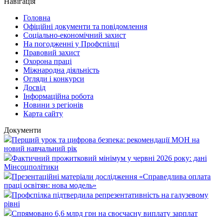
Навігація
Головна
Офіційні документи та повідомлення
Соціально-економічний захист
На погодженні у Профспілці
Правовий захист
Охорона праці
Міжнародна діяльність
Огляди і конкурси
Досвід
Інформаційна робота
Новини з регіонів
Карта сайту
Документи
Перший урок та цифрова безпека: рекомендації МОН на
новий навчальний рік
Фактичний прожитковий мінімум у червні 2026 року: дані
Мінсоцполітики
Презентаційні матеріали дослідження «Справедлива оплата
праці освітян: нова модель»
Профспілка підтвердила репрезентативність на галузевому
рівні
Спрямовано 6,6 млрд грн на своєчасну виплату зарплат