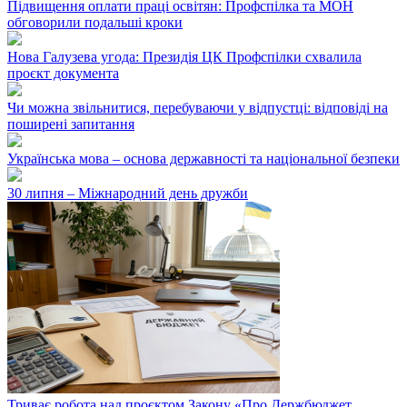
Підвищення оплати праці освітян: Профспілка та МОН
обговорили подальші кроки
Нова Галузева угода: Президія ЦК Профспілки схвалила
проєкт документа
Чи можна звільнитися, перебуваючи у відпустці: відповіді на
поширені запитання
Українська мова – основа державності та національної безпеки
30 липня – Міжнародний день дружби
Триває робота над проєктом Закону «Про Держбюджет