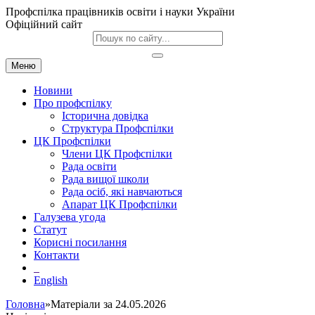
Профспілка працівників освіти і науки України
Офіційний сайт
Меню
Новини
Про профспілку
Історична довідка
Структура Профспілки
ЦК Профспілки
Члени ЦК Профспілки
Рада освіти
Рада вищої школи
Рада осіб, які навчаються
Апарат ЦК Профспілки
Галузева угода
Статут
Корисні посилання
Контакти
English
Головна
»Матеріали за 24.05.2026