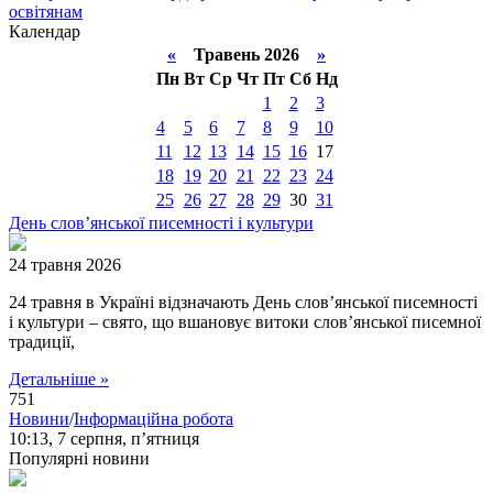
освітянам
Календар
«
Травень 2026
»
Пн
Вт
Ср
Чт
Пт
Сб
Нд
1
2
3
4
5
6
7
8
9
10
11
12
13
14
15
16
17
18
19
20
21
22
23
24
25
26
27
28
29
30
31
День слов’янської писемності і культури
24 травня 2026
24 травня в Україні відзначають День слов’янської писемності
і культури – свято, що вшановує витоки слов’янської писемної
традиції,
Детальніше »
751
Новини
/
Інформаційна робота
10:13,
7 серпня, п’ятниця
Популярні новини