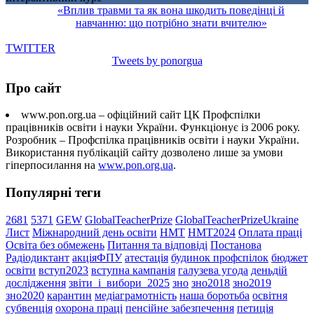
«Вплив травми та як вона шкодить поведінці й
навчанню: що потрібно знати вчителю»
TWITTER
Tweets by ponorgua
Про сайт
www.pon.org.ua – офіційний сайт ЦК Профспілки
працівників освіти і науки України. Функціонує із 2006 року.
Розробник – Профспілка працівників освіти і науки України.
Використання публікацій сайту дозволено лише за умови
гіперпосилання на
www.pon.org.ua
.
Популярні теги
2681
5371
GEW
GlobalTeacherPrize
GlobalTeacherPrizeUkraine
Лист
Міжнародний день освіти
НМТ
НМТ2024
Оплата праці
Освіта без обмежень
Питання та відповіді
Постанова
Радіодиктант
акціяФПУ
атестація
будинок профспілок
бюджет
освіти
вступ2023
вступна кампанія
галузева угода
деньдій
дослідження
звіти_і_вибори_2025
зно
зно2018
зно2019
зно2020
карантин
медіаграмотність
наша боротьба
освітня
субвенція
охорона праці
пенсійне забезпечення
петиція