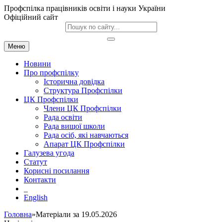
Профспілка працівників освіти і науки України
Офіційний сайт
Меню
Новини
Про профспілку
Історична довідка
Структура Профспілки
ЦК Профспілки
Члени ЦК Профспілки
Рада освіти
Рада вищої школи
Рада осіб, які навчаються
Апарат ЦК Профспілки
Галузева угода
Статут
Корисні посилання
Контакти
English
Головна
»Матеріали за 19.05.2026