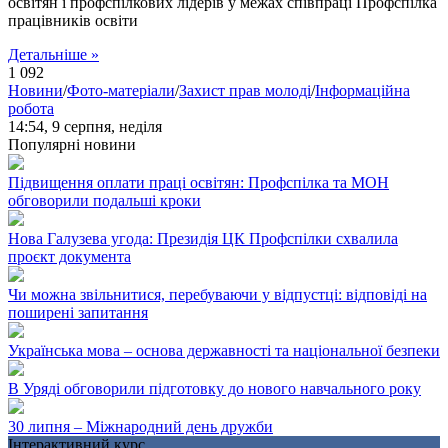
освітян і профспілкових лідерів у межах співпраці Профспілка
працівників освіти
Детальніше »
1 092
Новини
/
Фото-матеріали
/
Захист прав молоді
/
Інформаційна
робота
14:54,
9 серпня, неділя
Популярні новини
Підвищення оплати праці освітян: Профспілка та МОН
обговорили подальші кроки
Нова Галузева угода: Президія ЦК Профспілки схвалила
проєкт документа
Чи можна звільнитися, перебуваючи у відпустці: відповіді на
поширені запитання
Українська мова – основа державності та національної безпеки
В Уряді обговорили підготовку до нового навчального року
30 липня – Міжнародний день дружби
Інтерактивний курс