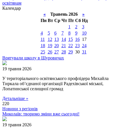
освітянам
Календар
«
Травень 2026
»
Пн
Вт
Ср
Чт
Пт
Сб
Нд
1
2
3
4
5
6
7
8
9
10
11
12
13
14
15
16
17
18
19
20
21
22
23
24
25
26
27
28
29
30
31
Врятували школу в Щуровичах
19 травня 2026
У територіального освітянського профлідера Михайла
Тиркала об’єднаної організації Радехівської міської,
Лопатинської селищної громад
Детальніше »
220
Новини з регіонів
Миколаїв: творимо зміни вже сьогодні!
19 травня 2026