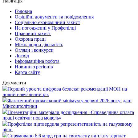
Навігація
Головна
Офіційні документи та повідомлення
Соціально-економічний захист
На погодженні у Профспілці
Правовий захист
Охорона праці
Міжнародна діяльність
Огляди і конкурси
Досвід
Інформаційна робота
Новини з регіонів
Карта сайту
Документи
Перший урок та цифрова безпека: рекомендації МОН на
новий навчальний рік
Фактичний прожитковий мінімум у червні 2026 року: дані
Мінсоцполітики
Презентаційні матеріали дослідження «Справедлива оплата
праці освітян: нова модель»
Профспілка підтвердила репрезентативність на галузевому
рівні
Спрямовано 6,6 млрд грн на своєчасну виплату зарплат