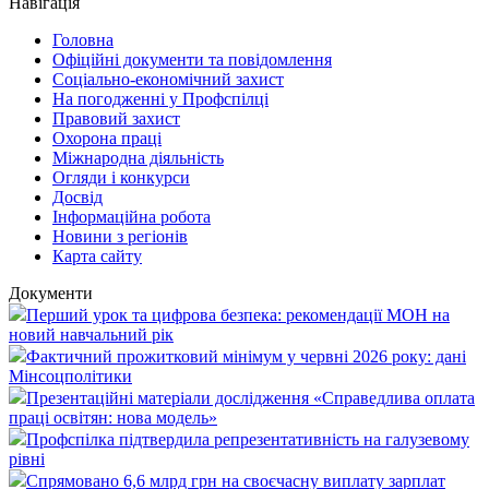
Навігація
Головна
Офіційні документи та повідомлення
Соціально-економічний захист
На погодженні у Профспілці
Правовий захист
Охорона праці
Міжнародна діяльність
Огляди і конкурси
Досвід
Інформаційна робота
Новини з регіонів
Карта сайту
Документи
Перший урок та цифрова безпека: рекомендації МОН на
новий навчальний рік
Фактичний прожитковий мінімум у червні 2026 року: дані
Мінсоцполітики
Презентаційні матеріали дослідження «Справедлива оплата
праці освітян: нова модель»
Профспілка підтвердила репрезентативність на галузевому
рівні
Спрямовано 6,6 млрд грн на своєчасну виплату зарплат