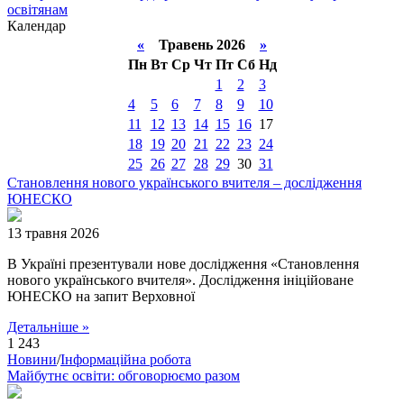
освітянам
Календар
«
Травень 2026
»
Пн
Вт
Ср
Чт
Пт
Сб
Нд
1
2
3
4
5
6
7
8
9
10
11
12
13
14
15
16
17
18
19
20
21
22
23
24
25
26
27
28
29
30
31
Становлення нового українського вчителя – дослідження
ЮНЕСКО
13 травня 2026
В Україні презентували нове дослідження «Становлення
нового українського вчителя». Дослідження ініційоване
ЮНЕСКО на запит Верховної
Детальніше »
1 243
Новини
/
Інформаційна робота
Майбутнє освіти: обговорюємо разом