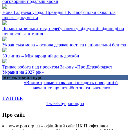
обговорили подальші кроки
Нова Галузева угода: Президія ЦК Профспілки схвалила
проєкт документа
Чи можна звільнитися, перебуваючи у відпустці: відповіді на
поширені запитання
Українська мова – основа державності та національної безпеки
30 липня – Міжнародний день дружби
Триває робота над проєктом Закону «Про Держбюджет
України на 2027 рік»
Інтерактивний курс
«Вплив травми та як вона шкодить поведінці й
навчанню: що потрібно знати вчителю»
TWITTER
Tweets by ponorgua
Про сайт
www.pon.org.ua – офіційний сайт ЦК Профспілки