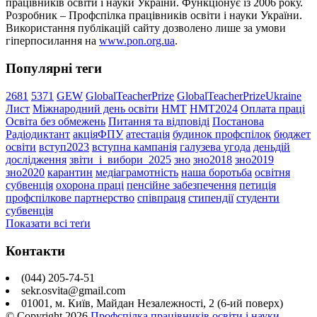
працівників освіти і науки України. Функціонує із 2006 року.
Розробник – Профспілка працівників освіти і науки України.
Використання публікацій сайту дозволено лише за умови
гіперпосилання на
www.pon.org.ua
.
Популярні теги
2681
5371
GEW
GlobalTeacherPrize
GlobalTeacherPrizeUkraine
Лист
Міжнародний день освіти
НМТ
НМТ2024
Оплата праці
Освіта без обмежень
Питання та відповіді
Постанова
Радіодиктант
акціяФПУ
атестація
будинок профспілок
бюджет
освіти
вступ2023
вступна кампанія
галузева угода
деньдій
дослідження
звіти_і_вибори_2025
зно
зно2018
зно2019
зно2020
карантин
медіаграмотність
наша боротьба
освітня
субвенція
охорона праці
пенсійне забезпечення
петиція
профспілкове партнерство
співпраця
стипендії
студенти
субвенція
Показати всі теґи
Контакти
(044) 205-74-51
sekr.osvita@gmail.com
01001, м. Київ, Майдан Незалежності, 2 (6-ий поверх)
© Copyright
2026
Профспілка працівників освіти і науки