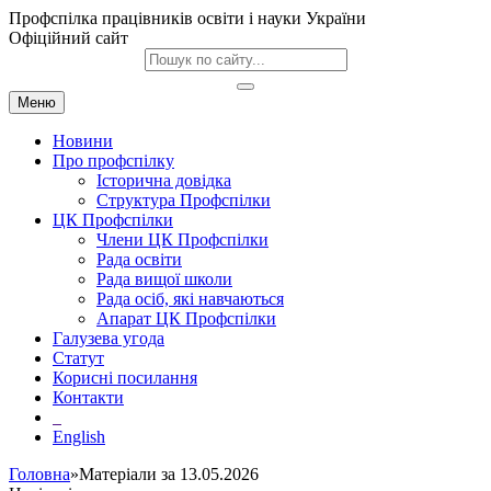
Профспілка працівників освіти і науки України
Офіційний сайт
Меню
Новини
Про профспілку
Історична довідка
Структура Профспілки
ЦК Профспілки
Члени ЦК Профспілки
Рада освіти
Рада вищої школи
Рада осіб, які навчаються
Апарат ЦК Профспілки
Галузева угода
Статут
Корисні посилання
Контакти
English
Головна
»Матеріали за 13.05.2026