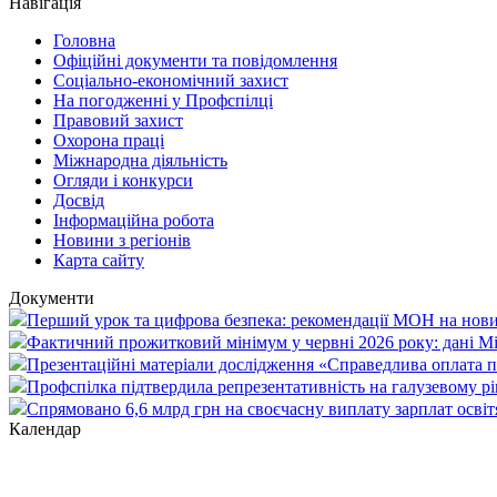
Навігація
Головна
Офіційні документи та повідомлення
Соціально-економічний захист
На погодженні у Профспілці
Правовий захист
Охорона праці
Міжнародна діяльність
Огляди і конкурси
Досвід
Інформаційна робота
Новини з регіонів
Карта сайту
Документи
Перший урок та цифрова безпека: рекомендації МОН на нови
Фактичний прожитковий мінімум у червні 2026 року: дані М
Презентаційні матеріали дослідження «Справедлива оплата пр
Профспілка підтвердила репрезентативність на галузевому рі
Спрямовано 6,6 млрд грн на своєчасну виплату зарплат осві
Календар