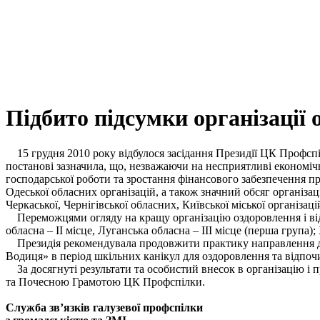
Підбито підсумки організації о
15 грудня 2010 року відбулося засідання Президії ЦК Профспілк
постанові зазначила, що, незважаючи на несприятливі економічн
господарської роботи та зростання фінансового забезпечення пр
Одеської обласних організацій, а також значний обсяг організаці
Черкаської, Чернігівської обласних, Київської міської організац
Переможцями огляду на кращу організацію оздоровлення і відпо
обласна – ІІ місце, Луганська обласна – ІІІ місце (перша група);
Президія рекомендувала продовжити практику направлення діт
Водиця» в період шкільних канікул для оздоровлення та відпоч
За досягнуті результати та особистий внесок в організацію і 
та Почесною Грамотою ЦК Профспілки.
Служба зв’язків галузевої профспілки