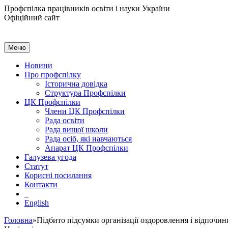
Профспілка працівників освіти і науки України
Офіційний сайт
Меню
Новини
Про профспілку
Історична довідка
Структура Профспілки
ЦК Профспілки
Члени ЦК Профспілки
Рада освіти
Рада вищої школи
Рада осіб, які навчаються
Апарат ЦК Профспілки
Галузева угода
Статут
Корисні посилання
Контакти
English
Головна
»Підбито підсумки організації оздоровлення і відпочинк