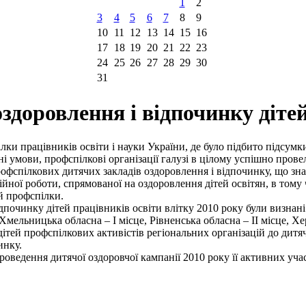
1
2
3
4
5
6
7
8
9
10
11
12
13
14
15
16
17
18
19
20
21
22
23
24
25
26
27
28
29
30
31
здоровлення і відпочинку дітей
и працівників освіти і науки України, де було підбито підсумки
і умови, профспілкові організації галузі в цілому успішно пров
офспілкових дитячих закладів оздоровлення і відпочинку, що зна
йної роботи, спрямованої на оздоровлення дітей освітян, в тому ч
ій профспілки.
чинку дітей працівників освіти влітку 2010 року були визнані н
 Хмельницька обласна – І місце, Рівненська обласна – ІІ місце, Хе
ей профспілкових активістів регіональних організацій до дит
инку.
проведення дитячої оздоровчої кампанії 2010 року її активних у