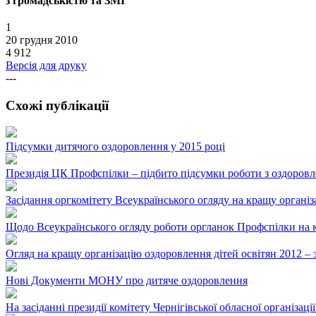
з громадськістю та ЗМІ
1
20 грудня 2010
4 912
Версія для друку
---
Схожі публікації
Підсумки дитячого оздоровлення у 2015 році
Президія ЦК Профспілки – підбито підсумки роботи з оздоровл
Засідання оргкомітету Всеукраїнського огляду на кращу організ
Щодо Всеукраїнського огляду роботи оргланок Профспілки на к
Огляд на кращу організацію оздоровлення дітей освітян 2012 –
Нові Документи МОНУ про дитяче оздоровлення
На засіданні президії комітету Чернігівської обласної організ