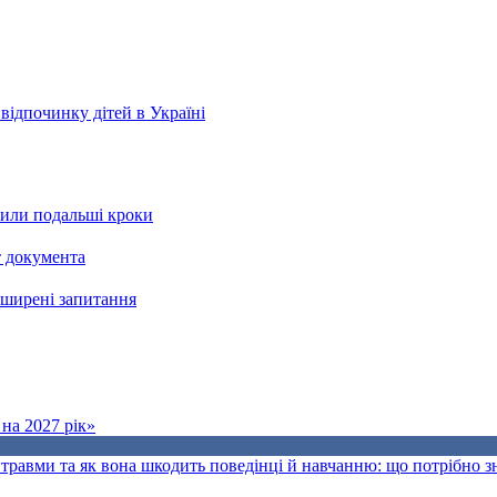
відпочинку дітей в Україні
рили подальші кроки
т документа
поширені запитання
на 2027 рік»
травми та як вона шкодить поведінці й навчанню: що потрібно 