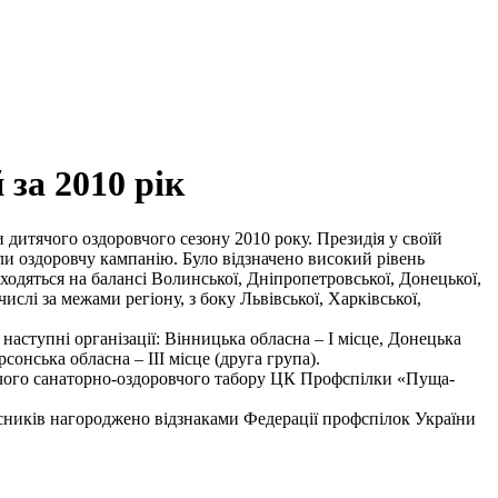
 за 2010 рік
 дитячого оздоровчого сезону 2010 року. Президія у своїй
ели оздоровчу кампанію. Було відзначено високий рівень
ходяться на балансі Волинської, Дніпропетровської, Донецької,
ислі за межами регіону, з боку Львівської, Харківської,
аступні організації: Вінницька обласна – І місце, Донецька
рсонська обласна – ІІІ місце (друга група).
ячого санаторно-оздоровчого табору ЦК Профспілки «Пуща-
часників нагороджено відзнаками Федерації профспілок України