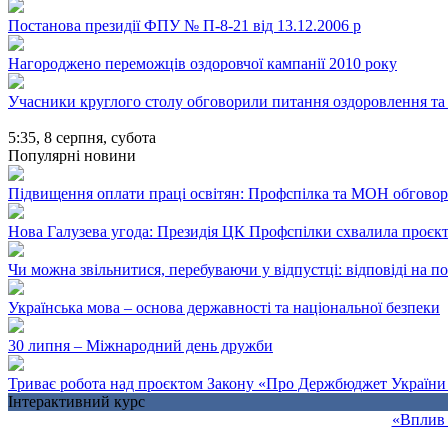
Постанова президії ФПУ № П-8-21 від 13.12.2006 р
Нагороджено переможців оздоровчої кампанії 2010 року
Учасники круглого столу обговорили питання оздоровлення та 
5:35,
8 серпня, субота
Популярні новини
Підвищення оплати праці освітян: Профспілка та МОН обгово
Нова Галузева угода: Президія ЦК Профспілки схвалила проєк
Чи можна звільнитися, перебуваючи у відпустці: відповіді на 
Українська мова – основа державності та національної безпеки
30 липня – Міжнародний день дружби
Триває робота над проєктом Закону «Про Держбюджет України 
Інтерактивний курс
«Вплив 