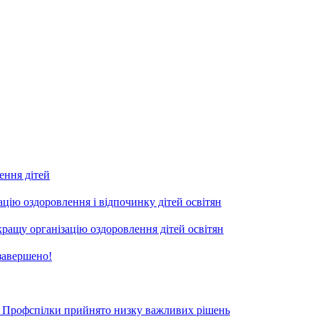
ення дітей
ацію оздоровлення і відпочинку дітей освітян
ращу організацію оздоровлення дітей освітян
 завершено!
ації Профспілки прийнято низку важливих рішень