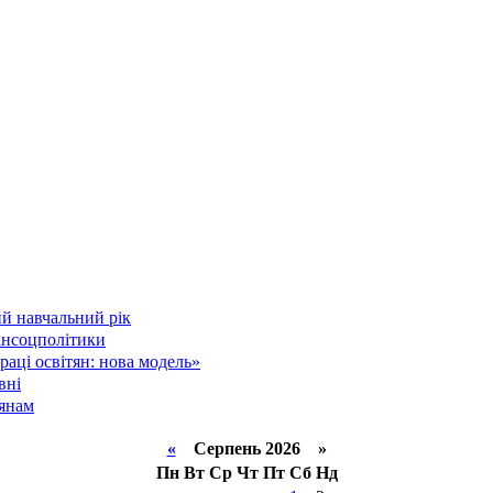
й навчальний рік
інсоцполітики
аці освітян: нова модель»
вні
тянам
«
Серпень 2026 »
Пн
Вт
Ср
Чт
Пт
Сб
Нд