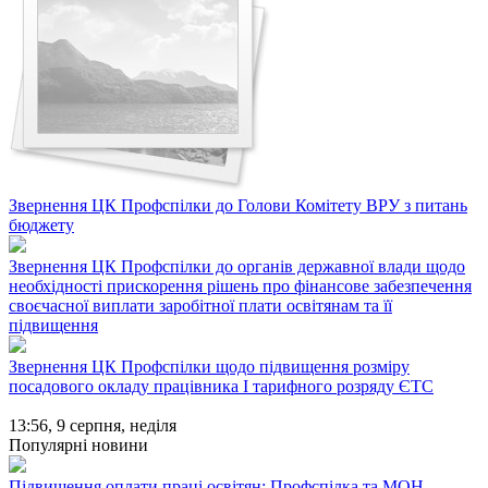
Звернення ЦК Профспілки до Голови Комітету ВРУ з питань
бюджету
Звернення ЦК Профспілки до органів державної влади щодо
необхідності прискорення рішень про фінансове забезпечення
своєчасної виплати заробітної плати освітянам та її
підвищення
Звернення ЦК Профспілки щодо підвищення розміру
посадового окладу працівника І тарифного розряду ЄТС
13:56,
9 серпня, неділя
Популярні новини
Підвищення оплати праці освітян: Профспілка та МОН