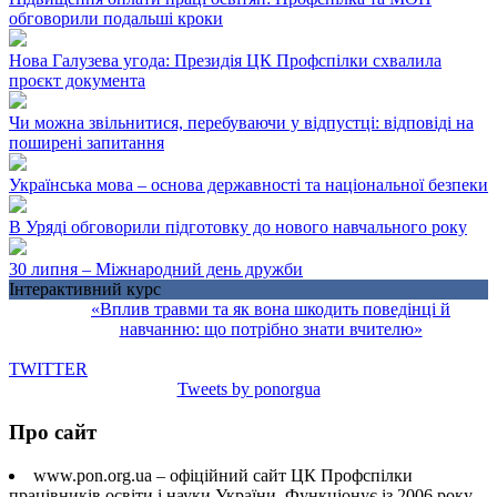
обговорили подальші кроки
Нова Галузева угода: Президія ЦК Профспілки схвалила
проєкт документа
Чи можна звільнитися, перебуваючи у відпустці: відповіді на
поширені запитання
Українська мова – основа державності та національної безпеки
В Уряді обговорили підготовку до нового навчального року
30 липня – Міжнародний день дружби
Інтерактивний курс
«Вплив травми та як вона шкодить поведінці й
навчанню: що потрібно знати вчителю»
TWITTER
Tweets by ponorgua
Про сайт
www.pon.org.ua – офіційний сайт ЦК Профспілки
працівників освіти і науки України. Функціонує із 2006 року.