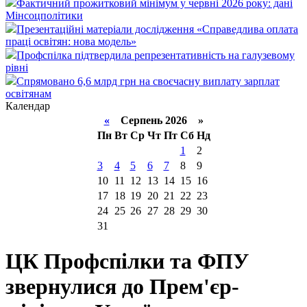
Фактичний прожитковий мінімум у червні 2026 року: дані
Мінсоцполітики
Презентаційні матеріали дослідження «Справедлива оплата
праці освітян: нова модель»
Профспілка підтвердила репрезентативність на галузевому
рівні
Спрямовано 6,6 млрд грн на своєчасну виплату зарплат
освітянам
Календар
«
Серпень 2026 »
Пн
Вт
Ср
Чт
Пт
Сб
Нд
1
2
3
4
5
6
7
8
9
10
11
12
13
14
15
16
17
18
19
20
21
22
23
24
25
26
27
28
29
30
31
ЦК Профспілки та ФПУ
звернулися до Прем'єр-