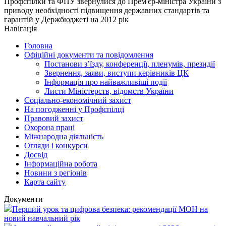
Профспілки та ФПУ звернулися до Прем'єр-міністра України з
приводу необхідності підвищення державних стандартів та
гарантій у Держбюджеті на 2012 рік
Навігація
Головна
Офіційні документи та повідомлення
Постанови з’їзду, конференції, пленумів, президії
Звернення, заяви, виступи керівників ЦК
Інформація про найважливіші події
Листи Міністерств, відомств України
Соціально-економічний захист
На погодженні у Профспілці
Правовий захист
Охорона праці
Міжнародна діяльність
Огляди і конкурси
Досвід
Інформаційна робота
Новини з регіонів
Карта сайту
Документи
Перший урок та цифрова безпека: рекомендації МОН на
новий навчальний рік