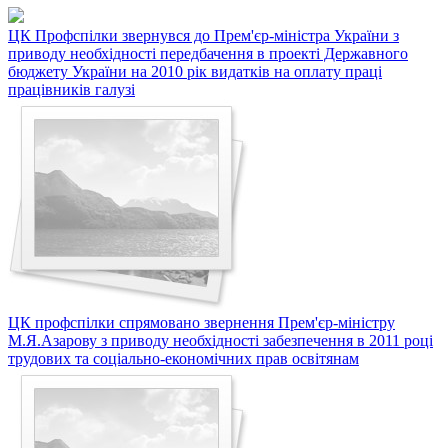
ЦК Профспілки звернувся до Прем'єр-міністра України з
приводу необхідності передбачення в проекті Державного
бюджету України на 2010 рік видатків на оплату праці
працівників галузі
ЦК профспілки спрямовано звернення Прем'єр-міністру
М.Я.Азарову з приводу необхідності забезпечення в 2011 році
трудових та соціально-економічних прав освітянам