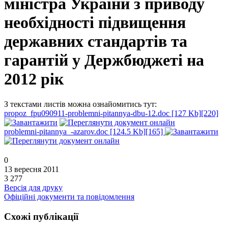
міністра України з приводу
необхідності підвищення
державних стандартів та
гарантій у Держбюджеті на
2012 рік
З текстами листів можна ознайомитись тут:
propoz_fpu090911-problemni-pitannya-dbu-12.doc [127 Kb][220]
problemni-pitannya_-azarov.doc [124.5 Kb][165]
0
13 вересня 2011
3 277
Версія для друку
Офіційні документи та повідомлення
Схожі публікації