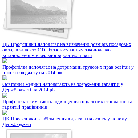
ЦК Профспілки наполягає на визначенні розмірів посадових
окладів за всією ЄТС із застосуванням законодавчо
встановленої мінімальної заробітної плати
Профспілка наполягає на дотриманні трудових прав освітян у
проекті бюджету на 2014 рік
Освітяни і медики наполягають на збереженні гарантій у
Держбюджеті на 2014 рік
Профспілки вимагають підвищення соціальних стандартів та
гарантій працівників
ЦК Профспілки за збільшення видатків на освіту у новому
Держбюджеті