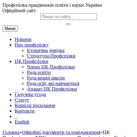
Профспілка працівників освіти і науки України
Офіційний сайт
Меню
Новини
Про профспілку
Історична довідка
Структура Профспілки
ЦК Профспілки
Члени ЦК Профспілки
Рада освіти
Рада вищої школи
Рада осіб, які навчаються
Апарат ЦК Профспілки
Галузева угода
Статут
Корисні посилання
Контакти
English
Головна
»
Офіційні документи та повідомлення
»ЦК