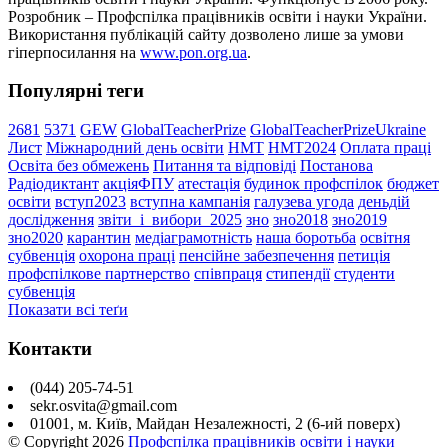
Розробник – Профспілка працівників освіти і науки України.
Використання публікацій сайту дозволено лише за умови
гіперпосилання на
www.pon.org.ua
.
Популярні теги
2681
5371
GEW
GlobalTeacherPrize
GlobalTeacherPrizeUkraine
Лист
Міжнародний день освіти
НМТ
НМТ2024
Оплата праці
Освіта без обмежень
Питання та відповіді
Постанова
Радіодиктант
акціяФПУ
атестація
будинок профспілок
бюджет
освіти
вступ2023
вступна кампанія
галузева угода
деньдій
дослідження
звіти_і_вибори_2025
зно
зно2018
зно2019
зно2020
карантин
медіаграмотність
наша боротьба
освітня
субвенція
охорона праці
пенсійне забезпечення
петиція
профспілкове партнерство
співпраця
стипендії
студенти
субвенція
Показати всі теґи
Контакти
(044) 205-74-51
sekr.osvita@gmail.com
01001, м. Київ, Майдан Незалежності, 2 (6-ий поверх)
© Copyright
2026
Профспілка працівників освіти і науки