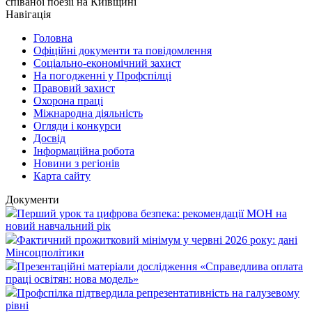
співаної поезії на Київщині
Навігація
Головна
Офіційні документи та повідомлення
Соціально-економічний захист
На погодженні у Профспілці
Правовий захист
Охорона праці
Міжнародна діяльність
Огляди і конкурси
Досвід
Інформаційна робота
Новини з регіонів
Карта сайту
Документи
Перший урок та цифрова безпека: рекомендації МОН на
новий навчальний рік
Фактичний прожитковий мінімум у червні 2026 року: дані
Мінсоцполітики
Презентаційні матеріали дослідження «Справедлива оплата
праці освітян: нова модель»
Профспілка підтвердила репрезентативність на галузевому
рівні