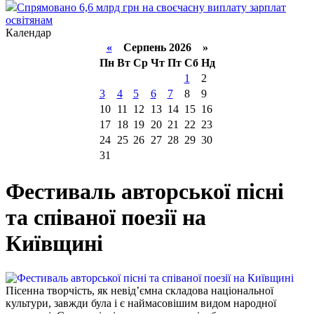
Спрямовано 6,6 млрд грн на своєчасну виплату зарплат
освітянам
Календар
«
Серпень 2026 »
Пн
Вт
Ср
Чт
Пт
Сб
Нд
1
2
3
4
5
6
7
8
9
10
11
12
13
14
15
16
17
18
19
20
21
22
23
24
25
26
27
28
29
30
31
Фестиваль авторської пісні
та співаної поезії на
Київщині
Пісенна творчість, як невід’ємна складова національної
культури, завжди була і є наймасовішим видом народної