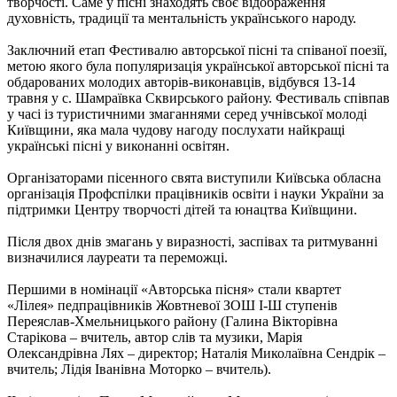
творчості. Саме у пісні знаходять своє відображення
духовність, традиції та ментальність українського народу.
Заключний етап Фестивалю авторської пісні та співаної поезії,
метою якого була популяризація української авторської пісні та
обдарованих молодих авторів-виконавців, відбувся 13-14
травня у с. Шамраївка Сквирського району. Фестиваль співпав
у часі із туристичними змаганнями серед учнівської молоді
Київщини, яка мала чудову нагоду послухати найкращі
українські пісні у виконанні освітян.
Організаторами пісенного свята виступили Київська обласна
організація Профспілки працівників освіти і науки України за
підтримки Центру творчості дітей та юнацтва Київщини.
Після двох днів змагань у виразності, заспівах та ритмуванні
визначилися лауреати та переможці.
Першими в номінації «Авторська пісня» стали квартет
«Лілея» педпрацівників Жовтневої ЗОШ І-Ш ступенів
Переяслав-Хмельницького району (Галина Вікторівна
Старікова – вчитель, автор слів та музики, Марія
Олександрівна Лях – директор; Наталія Миколаївна Сендрік –
вчитель; Лідія Іванівна Моторко – вчитель).