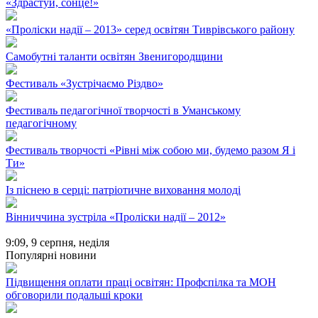
«Здрастуй, сонце!»
«Проліски надії – 2013» серед освітян Тиврівського району
Самобутні таланти освітян Звенигородщини
Фестиваль «Зустрічаємо Різдво»
Фестиваль педагогічної творчості в Уманському
педагогічному
Фестиваль творчості «Рівні між собою ми, будемо разом Я і
Ти»
Із піснею в серці: патріотичне виховання молоді
Вінниччина зустріла «Проліски надії – 2012»
9:09,
9 серпня, неділя
Популярні новини
Підвищення оплати праці освітян: Профспілка та МОН
обговорили подальші кроки