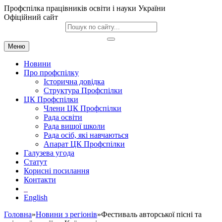
Профспілка працівників освіти і науки України
Офіційний сайт
Меню
Новини
Про профспілку
Історична довідка
Структура Профспілки
ЦК Профспілки
Члени ЦК Профспілки
Рада освіти
Рада вищої школи
Рада осіб, які навчаються
Апарат ЦК Профспілки
Галузева угода
Статут
Корисні посилання
Контакти
English
Головна
»
Новини з регіонів
»Фестиваль авторської пісні та