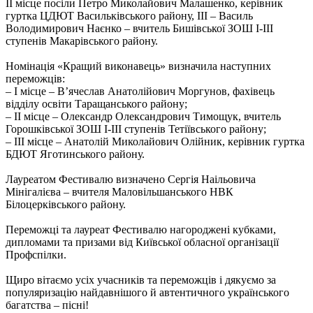
ІІ місце посіли Петро Миколайович Малашенко, керівник
гуртка ЦДЮТ Васильківського району, ІІІ – Василь
Володимирович Наєнко – вчитель Бишівської ЗОШ І-ІІІ
ступенів Макарівського району.
Номінація «Кращий виконавець» визначила наступних
переможців:
– І місце – В’ячеслав Анатолійович Моргунов, фахівець
відділу освіти Таращанського району;
– ІІ місце – Олександр Олександрович Тимощук, вчитель
Горошківської ЗОШ І-ІІІ ступенів Тетіївського району;
– ІІІ місце – Анатолій Миколайович Олійник, керівник гуртка
БДЮТ Яготинського району.
Лауреатом Фестивалю визначено Сергія Наільовича
Мінігалієва – вчителя Маловільшанського НВК
Білоцерківського району.
Переможці та лауреат Фестивалю нагороджені кубками,
дипломами та призами від Київської обласної організації
Профспілки.
Щиро вітаємо усіх учасників та переможців і дякуємо за
популяризацію найдавнішого й автентичного українського
багатства – пісні!