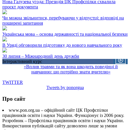
Нова Галузева угода: Президія ЦК Профспілки схвалила
проєкт документа
Чи можна звільнитися, перебуваючи у відпустці: відповіді на
поширені запитання
Українська мова – основа державності та національної безпеки
В Уряді обговорили підготовку до нового навчального року
30 липня – Міжнародний день дружби
Інтерактивний курс
«Вплив травми та як вона шкодить поведінці й
навчанню: що потрібно знати вчителю»
TWITTER
Tweets by ponorgua
Про сайт
www.pon.org.ua – офіційний сайт ЦК Профспілки
працівників освіти і науки України. Функціонує із 2006 року.
Розробник – Профспілка працівників освіти і науки України.
Використання публікацій сайту дозволено лише за умови