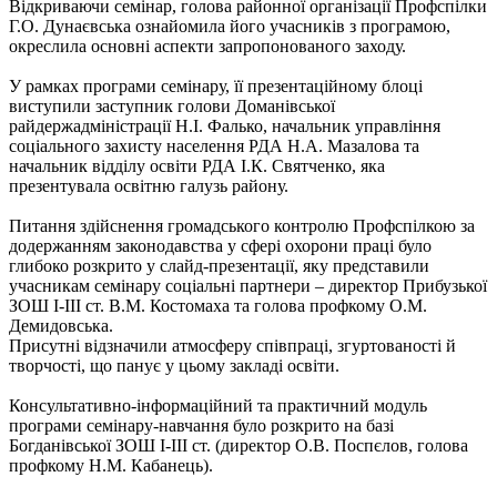
Відкриваючи семінар, голова районної організації Профспілки
Г.О. Дунаєвська ознайомила його учасників з програмою,
окреслила основні аспекти запропонованого заходу.
У рамках програми семінару, її презентаційному блоці
виступили заступник голови Доманівської
райдержадміністрації Н.І. Фалько, начальник управління
соціального захисту населення РДА Н.А. Мазалова та
начальник відділу освіти РДА І.К. Святченко, яка
презентувала освітню галузь району.
Питання здійснення громадського контролю Профспілкою за
додержанням законодавства у сфері охорони праці було
глибоко розкрито у слайд-презентації, яку представили
учасникам семінару соціальні партнери – директор Прибузької
ЗОШ І-ІІІ ст. В.М. Костомаха та голова профкому О.М.
Демидовська.
Присутні відзначили атмосферу співпраці, згуртованості й
творчості, що панує у цьому закладі освіти.
Консультативно-інформаційний та практичний модуль
програми семінару-навчання було розкрито на базі
Богданівської ЗОШ І-ІІІ ст. (директор О.В. Поспєлов, голова
профкому Н.М. Кабанець).