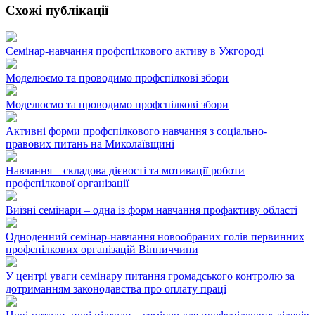
Схожі публікації
Семінар-навчання профспілкового активу в Ужгороді
Моделюємо та проводимо профспілкові збори
Моделюємо та проводимо профспілкові збори
Активні форми профспілкового навчання з соціально-
правових питань на Миколаївщині
Навчання – складова дієвості та мотивації роботи
профспілкової організації
Виїзні семінари – одна із форм навчання профактиву області
Одноденний семінар-навчання новообраних голів первинних
профспілкових організацій Вінниччини
У центрі уваги семінару питання громадського контролю за
дотриманням законодавства про оплату праці