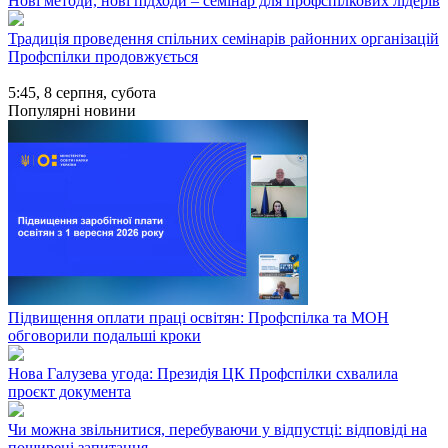
Нові методи, нові підходи – семінар для профспілкових лідерів
Традиція проведення спільних семінарів районних організацій
Профспілки продовжується
5:45,
8 серпня, субота
Популярні новини
Підвищення оплати праці освітян: Профспілка та МОН
обговорили подальші кроки
Нова Галузева угода: Президія ЦК Профспілки схвалила
проєкт документа
Чи можна звільнитися, перебуваючи у відпустці: відповіді на
поширені запитання