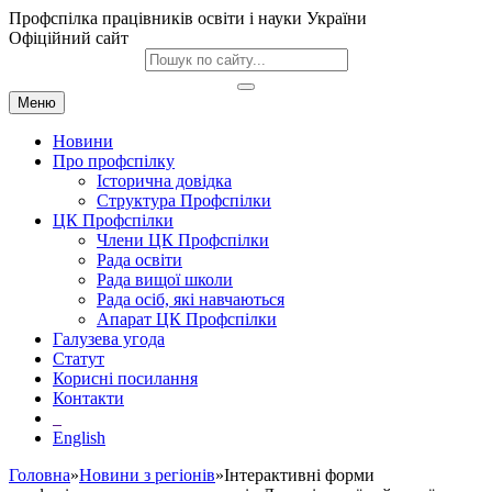
Профспілка працівників освіти і науки України
Офіційний сайт
Меню
Новини
Про профспілку
Історична довідка
Структура Профспілки
ЦК Профспілки
Члени ЦК Профспілки
Рада освіти
Рада вищої школи
Рада осіб, які навчаються
Апарат ЦК Профспілки
Галузева угода
Статут
Корисні посилання
Контакти
English
Головна
»
Новини з регіонів
»Інтерактивні форми