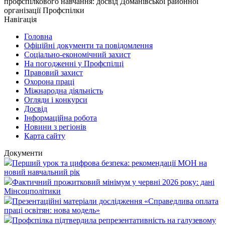
профспілкового навчання: досвід Доманівської районної
організації Профспілки
Навігація
Головна
Офіційні документи та повідомлення
Соціально-економічний захист
На погодженні у Профспілці
Правовий захист
Охорона праці
Міжнародна діяльність
Огляди і конкурси
Досвід
Інформаційна робота
Новини з регіонів
Карта сайту
Документи
Перший урок та цифрова безпека: рекомендації МОН на
новий навчальний рік
Фактичний прожитковий мінімум у червні 2026 року: дані
Мінсоцполітики
Презентаційні матеріали дослідження «Справедлива оплата
праці освітян: нова модель»
Профспілка підтвердила репрезентативність на галузевому