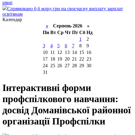
рівні
Спрямовано 6,6 млрд грн на своєчасну виплату зарплат
освітянам
Календар
«
Серпень 2026 »
Пн
Вт
Ср
Чт
Пт
Сб
Нд
1
2
3
4
5
6
7
8
9
10
11
12
13
14
15
16
17
18
19
20
21
22
23
24
25
26
27
28
29
30
31
Інтерактивні форми
профспілкового навчання:
досвід Доманівської районної
організації Профспілки