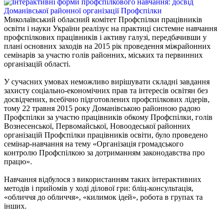
Миколаївський обласний комітет Профспілки працівників
освіти і науки України реалізує на практиці системне навчання
профспілкових працівників і активу галузі, передбачивши у
плані основних заходів на 2015 рік проведення міжрайонних
семінарів за участю голів районних, міських та первинних
організацій області.
У сучасних умовах неможливо вирішувати складні завдання
захисту соціально-економічних прав та інтересів освітян без
досвідчених, всебічно підготовлених профспілкових лідерів,
тому 22 травня 2015 року Доманівською районною радою
Профспілки за участю працівників обкому Профспілки, голів
Вознесенської, Первомайської, Новоодеської районних
організацій Профспілки працівників освіти, було проведено
семінар-навчання на тему «Організація громадського
контролю Профспілкою за дотриманням законодавства про
працю».
Навчання відбулося з використанням таких інтерактивних
методів і прийомів у ході ділової гри: бліц-консультація,
«обличчя до обличчя», «килимок ідей», робота в групах та
інших.