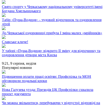
Свято спорту у Черкаському національному університеті імені
Богдана Хмельницького
Табір «Пуща-Водиця» – чудовий відпочинок та оздоровлення
дітей
До Черкаської оздоровниці прибула І зміна малих «мрійників»
Славське кличе!
У таборі «Пуща-Водиця» відкрито II зміну для відпочинку та
оздоровлення дітвори міста Києва
9:21,
9 серпня, неділя
Популярні новини
Підвищення оплати праці освітян: Профспілка та МОН
обговорили подальші кроки
Нова Галузева угода: Президія ЦК Профспілки схвалила
проєкт документа
Чи можна звільнитися, перебуваючи у відпустці: відповіді на