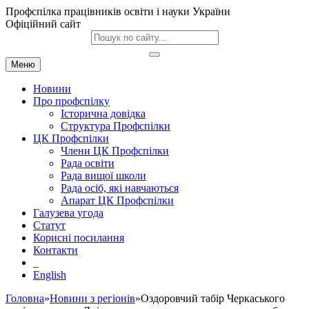
Профспілка працівників освіти і науки України
Офіційний сайт
Меню
Новини
Про профспілку
Історична довідка
Структура Профспілки
ЦК Профспілки
Члени ЦК Профспілки
Рада освіти
Рада вищої школи
Рада осіб, які навчаються
Апарат ЦК Профспілки
Галузева угода
Статут
Корисні посилання
Контакти
English
Головна
»
Новини з регіонів
»Оздоровчий табір Черкаського