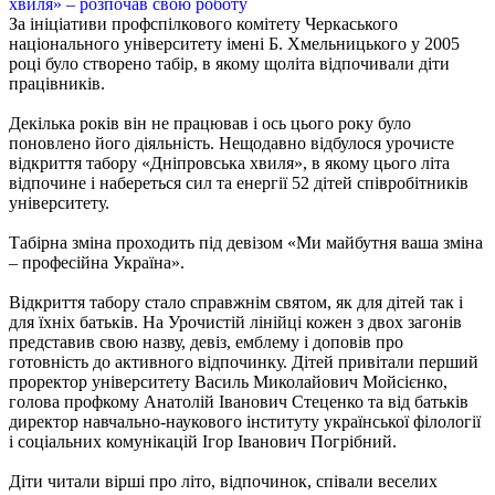
За ініціативи профспілкового комітету Черкаського
національного університету імені Б. Хмельницького у 2005
році було створено табір, в якому щоліта відпочивали діти
працівників.
Декілька років він не працював і ось цього року було
поновлено його діяльність. Нещодавно відбулося урочисте
відкриття табору «Дніпровська хвиля», в якому цього літа
відпочине і набереться сил та енергії 52 дітей співробітників
університету.
Табірна зміна проходить під девізом «Ми майбутня ваша зміна
– професійна Україна».
Відкриття табору стало справжнім святом, як для дітей так і
для їхніх батьків. На Урочистій лінійці кожен з двох загонів
представив свою назву, девіз, емблему і доповів про
готовність до активного відпочинку. Дітей привітали перший
проректор університету Василь Миколайович Мойсієнко,
голова профкому Анатолій Іванович Стеценко та від батьків
директор навчально-наукового інституту української філології
і соціальних комунікацій Ігор Іванович Погрібний.
Діти читали вірші про літо, відпочинок, співали веселих