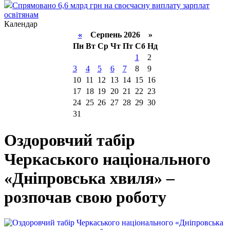
Спрямовано 6,6 млрд грн на своєчасну виплату зарплат
освітянам
Календар
«
Серпень 2026 »
Пн
Вт
Ср
Чт
Пт
Сб
Нд
1
2
3
4
5
6
7
8
9
10
11
12
13
14
15
16
17
18
19
20
21
22
23
24
25
26
27
28
29
30
31
Оздоровчий табір
Черкаського національного
«Дніпровська хвиля» –
розпочав свою роботу