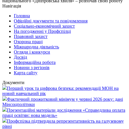
національного «Дніпровська хвиля» – розпочав свою роботу
Навігація
Головна
Офіційні документи та повідомлення
Соціально-економічний захист
На погодженні у Профспілці
Правовий захист
Охорона праці
Міжнародна діяльність
Огляди і конкурси
Досвід
Інформаційна робота
Новини з регіонів
Карта сайту
Документи
Перший урок та цифрова безпека: рекомендації МОН на
новий навчальний рік
Фактичний прожитковий мінімум у червні 2026 року: дані
Мінсоцполітики
Презентаційні матеріали дослідження «Справедлива оплата
праці освітян: нова модель»
Профспілка підтвердила репрезентативність на галузевому
рівні