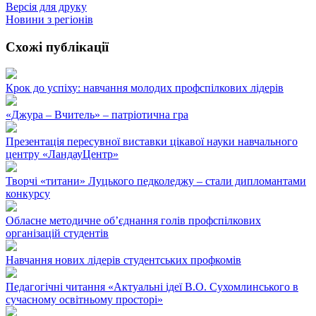
Версія для друку
Новини з регіонів
Схожі публікації
Крок до успіху: навчання молодих профспілкових лідерів
«Джура – Вчитель» – патріотична гра
Презентація пересувної виставки цікавої науки навчального
центру «ЛандауЦентр»
Творчі «титани» Луцького педколеджу – стали дипломантами
конкурсу
Обласне методичне об’єднання голів профспілкових
організацій студентів
Навчання нових лідерів студентських профкомів
Педагогічні читання «Актуальні ідеї В.О. Сухомлинського в
сучасному освітньому просторі»