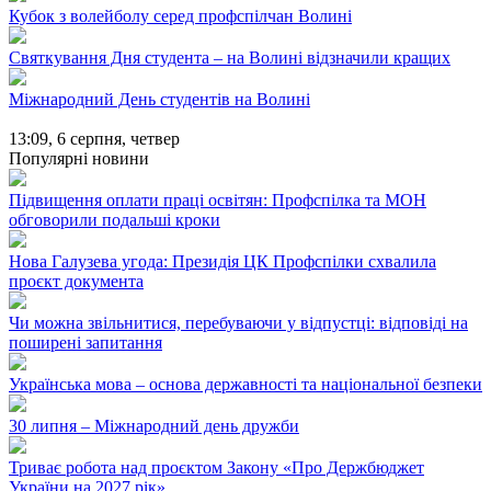
Кубок з волейболу серед профспілчан Волині
Святкування Дня студента – на Волині відзначили кращих
Міжнародний День студентів на Волині
13:09,
6 серпня, четвер
Популярні новини
Підвищення оплати праці освітян: Профспілка та МОН
обговорили подальші кроки
Нова Галузева угода: Президія ЦК Профспілки схвалила
проєкт документа
Чи можна звільнитися, перебуваючи у відпустці: відповіді на
поширені запитання
Українська мова – основа державності та національної безпеки
30 липня – Міжнародний день дружби
Триває робота над проєктом Закону «Про Держбюджет
України на 2027 рік»