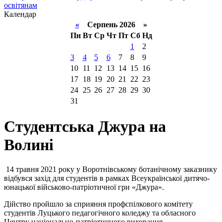
освітянам
Календар
«
Серпень 2026 »
Пн
Вт
Ср
Чт
Пт
Сб
Нд
1
2
3
4
5
6
7
8
9
10
11
12
13
14
15
16
17
18
19
20
21
22
23
24
25
26
27
28
29
30
31
Студентська Джура на
Волині
14 травня 2021 року у Воротнівському ботанічному заказнику
відбувся захід для студентів в рамках Всеукраїнської дитячо-
юнацької військово-патріотичної гри «Джура».
Дійство пройшло за сприяння профспілкового комітету
студентів Луцького педагогічного коледжу та обласного
Центру національно-патріотичного виховання.