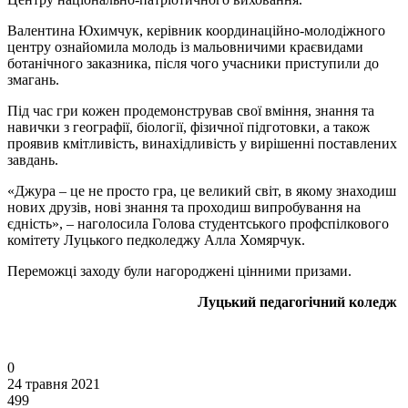
Валентина Юхимчук, керівник координаційно-молодіжного
центру ознайомила молодь із мальовничими краєвидами
ботанічного заказника, після чого учасники приступили до
змагань.
Під час гри кожен продемонстрував свої вміння, знання та
навички з географії, біології, фізичної підготовки, а також
проявив кмітливість, винахідливість у вирішенні поставлених
завдань.
«Джура – це не просто гра, це великий світ, в якому знаходиш
нових друзів, нові знання та проходиш випробування на
єдність», – наголосила Голова студентського профспілкового
комітету Луцького педколеджу Алла Хомярчук.
Переможці заходу були нагороджені цінними призами.
Луцький педагогічний коледж
0
24 травня 2021
499