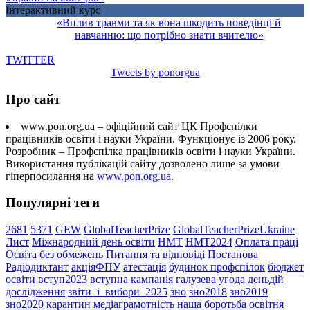
Інтерактивний курс
«Вплив травми та як вона шкодить поведінці й
навчанню: що потрібно знати вчителю»
TWITTER
Tweets by ponorgua
Про сайт
www.pon.org.ua – офіційний сайт ЦК Профспілки
працівників освіти і науки України. Функціонує із 2006 року.
Розробник – Профспілка працівників освіти і науки України.
Використання публікацій сайту дозволено лише за умови
гіперпосилання на
www.pon.org.ua
.
Популярні теги
2681
5371
GEW
GlobalTeacherPrize
GlobalTeacherPrizeUkraine
Лист
Міжнародний день освіти
НМТ
НМТ2024
Оплата праці
Освіта без обмежень
Питання та відповіді
Постанова
Радіодиктант
акціяФПУ
атестація
будинок профспілок
бюджет
освіти
вступ2023
вступна кампанія
галузева угода
деньдій
дослідження
звіти_і_вибори_2025
зно
зно2018
зно2019
зно2020
карантин
медіаграмотність
наша боротьба
освітня