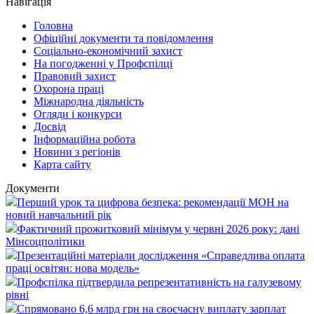
Навігація
Головна
Офіційні документи та повідомлення
Соціально-економічний захист
На погодженні у Профспілці
Правовий захист
Охорона праці
Міжнародна діяльність
Огляди і конкурси
Досвід
Інформаційна робота
Новини з регіонів
Карта сайту
Документи
Перший урок та цифрова безпека: рекомендації МОН на
новий навчальний рік
Фактичний прожитковий мінімум у червні 2026 року: дані
Мінсоцполітики
Презентаційні матеріали дослідження «Справедлива оплата
праці освітян: нова модель»
Профспілка підтвердила репрезентативність на галузевому
рівні
Спрямовано 6,6 млрд грн на своєчасну виплату зарплат