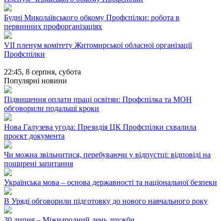
Будні Миколаївського обкому Профспілки: робота в
первинних профорганізаціях
VII пленум комітету Житомирської обласної організації
Профспілки
22:45,
8 серпня, субота
Популярні новини
Підвищення оплати праці освітян: Профспілка та МОН
обговорили подальші кроки
Нова Галузева угода: Президія ЦК Профспілки схвалила
проєкт документа
Чи можна звільнитися, перебуваючи у відпустці: відповіді на
поширені запитання
Українська мова – основа державності та національної безпеки
В Уряді обговорили підготовку до нового навчального року
30 липня – Міжнародний день дружби