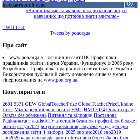
Інтерактивний курс
«Вплив травми та як вона шкодить поведінці й
навчанню: що потрібно знати вчителю»
TWITTER
Tweets by ponorgua
Про сайт
www.pon.org.ua – офіційний сайт ЦК Профспілки
працівників освіти і науки України. Функціонує із 2006 року.
Розробник – Профспілка працівників освіти і науки України.
Використання публікацій сайту дозволено лише за умови
гіперпосилання на
www.pon.org.ua
.
Популярні теги
2681
5371
GEW
GlobalTeacherPrize
GlobalTeacherPrizeUkraine
Лист
Міжнародний день освіти
НМТ
НМТ2024
Оплата праці
Освіта без обмежень
Питання та відповіді
Постанова
Радіодиктант
акціяФПУ
атестація
будинок профспілок
бюджет
освіти
вступ2023
вступна кампанія
галузева угода
деньдій
дослідження
звіти_і_вибори_2025
зно
зно2018
зно2019
зно2020
карантин
медіаграмотність
наша боротьба
освітня