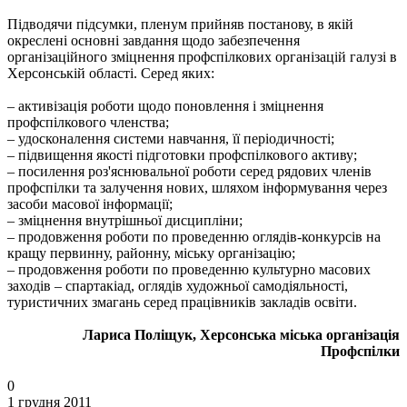
Підводячи підсумки, пленум прийняв постанову, в якій
окреслені основні завдання щодо забезпечення
організаційного зміцнення профспілкових організацій галузі в
Херсонській області. Серед яких:
– активізація роботи щодо поновлення і зміцнення
профспілкового членства;
– удосконалення системи навчання, її періодичності;
– підвищення якості підготовки профспілкового активу;
– посилення роз'яснювальної роботи серед рядових членів
профспілки та залучення нових, шляхом інформування через
засоби масової інформації;
– зміцнення внутрішньої дисципліни;
– продовження роботи по проведенню оглядів-конкурсів на
кращу первинну, районну, міську організацію;
– продовження роботи по проведенню культурно масових
заходів – спартакіад, оглядів художньої самодіяльності,
туристичних змагань серед працівників закладів освіти.
Лариса Поліщук, Херсонська міська організація
Профспілки
0
1 грудня 2011