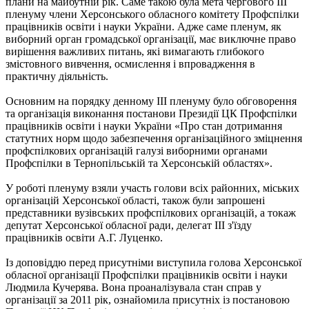
плани на майбутній рік. Саме такою була мета чергового ІІІ
пленуму члени Херсонського обласного комітету Профспілки
працівників освіти і науки України. Адже саме пленум, як
виборний орган громадської організації, має виключне право
вирішення важливих питань, які вимагають глибокого
змістовного вивчення, осмислення і впровадження в
практичну діяльність.
Основним на порядку денному ІІІ пленуму було обговорення
та організація виконання постанови Президії ЦК Профспілки
працівників освіти і науки України «Про стан дотримання
статутних норм щодо забезпечення організаційного зміцнення
профспілкових організацій галузі виборними органами
Профспілки в Тернопільській та Херсонській областях».
У роботі пленуму взяли участь голови всіх районних, міських
організацій Херсонської області, також були запрошені
представники вузівських профспілкових організацій, а токаж
депутат Херсонської обласної ради, делегат ІІІ з'їзду
працівників освіти А.Г. Луценко.
Із доповіддю перед присутніми виступила голова Херсонської
обласної організації Профспілки працівників освіти і науки
Людмила Кучерява. Вона проаналізувала стан справ у
організації за 2011 рік, ознайомила присутніх із постановою