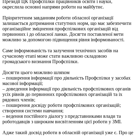
Президії ЦК Профспілки працівників освіти і науки,
окреслила основні напрями роботи на майбутнє.
Пріоритетним завданням роботи обласної організації
залишається дотримання статутних норм, що має забезпечити
організаційне зміцнення профспілкових організацій від
первинних і до обласної ланки. Досягти поставленої мети
можливо за допомогою підвищення рівня інформованості.
Саме інформованість та залучення технічних засобів на
сучасному етапі може стати важливою складовою
громадського визнання Профспілки.
Досягти цього можливо шляхом
– поширення інформації про діяльність Профспілки у засобах
масової інформації;
– доведення інформації про діяльність профспілкових органів
усіх рівнів до первинних профспілкових організацій та іх
рядових членів;
– поширення досвіду роботи профспілкових організацій;
створення системи навчання;
– ведення постійного діалогу з представниками влади та
роботодавців з широким висвітленням цієї роботи у ЗМІ.
Адже такий досвід роботи в обласній організації уже є. Про це