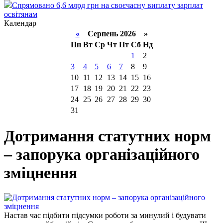
Спрямовано 6,6 млрд грн на своєчасну виплату зарплат
освітянам
Календар
«
Серпень 2026 »
Пн
Вт
Ср
Чт
Пт
Сб
Нд
1
2
3
4
5
6
7
8
9
10
11
12
13
14
15
16
17
18
19
20
21
22
23
24
25
26
27
28
29
30
31
Дотримання статутних норм
– запорука організаційного
зміцнення
Настав час підбити підсумки роботи за минулий і будувати