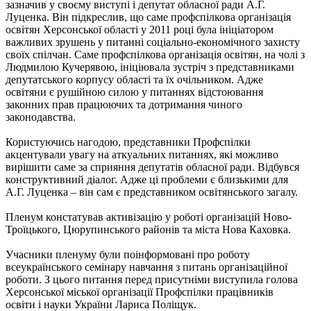
зазначив у своєму виступі і депутат обласної ради А.Г.
Луценка. Він підкреслив, що саме профспілкова організація
освітян Херсонської області у 2011 році була ініціатором
важливих зрушень у питанні соціально-економічного захисту
своїх спілчан. Саме профспілкова організація освітян, на чолі з
Людмилою Кучерявою, ініціювала зустріч з представниками
депутатського корпусу області та їх очільником. Адже
освітяни є рушійною силою у питаннях відстоювання
законних прав працюючих та дотримання чиного
законодавства.
Користуючись нагодою, представники Профспілки
акцентували увагу на аткуальних питаннях, які можливо
вирішити саме за сприяння депутатів обласної ради. Відбувся
конструктивний діалог. Адже ці проблеми є близькими для
А.Г. Луценка – він сам є представником освітянського загалу.
Пленум констатував активізацію у роботі організацій Ново-
Троїцького, Цюрупинського районів та міста Нова Каховка.
Учасники пленуму були поінформовані про роботу
всеукраїнського семінару навчання з питань організаційної
роботи. З цього питання перед присутніми виступила голова
Херсонської міської організації Профспілки працівників
освіти і науки України Лариса Поліщук.