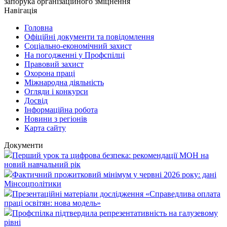
запорука організаційного зміцнення
Навігація
Головна
Офіційні документи та повідомлення
Соціально-економічний захист
На погодженні у Профспілці
Правовий захист
Охорона праці
Міжнародна діяльність
Огляди і конкурси
Досвід
Інформаційна робота
Новини з регіонів
Карта сайту
Документи
Перший урок та цифрова безпека: рекомендації МОН на
новий навчальний рік
Фактичний прожитковий мінімум у червні 2026 року: дані
Мінсоцполітики
Презентаційні матеріали дослідження «Справедлива оплата
праці освітян: нова модель»
Профспілка підтвердила репрезентативність на галузевому
рівні