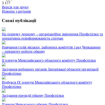
3 177
Версія для друку
Новини з регіонів
Схожі публікації
На порядку денному – організаційне зміцнення Профспілки та
оперативна поінформованість спілчан
Навчання голів міських, районних комітетів і рад Черкащини
– пріоритет роботи обкому
ІІ пленум Миколаївського обласного комітету Профспілки
Засідання виборних органів Запорізької обласної організації
Профспілки
Відбувся ІХ пленум Миколаївського обласного комітету
Профспілки
Засідання президії обкому Профспілки
Пленум Черкаського обкому Профспілки