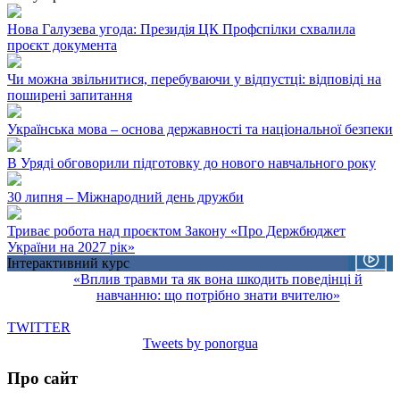
Нова Галузева угода: Президія ЦК Профспілки схвалила
проєкт документа
Чи можна звільнитися, перебуваючи у відпустці: відповіді на
поширені запитання
Українська мова – основа державності та національної безпеки
В Уряді обговорили підготовку до нового навчального року
30 липня – Міжнародний день дружби
Триває робота над проєктом Закону «Про Держбюджет
України на 2027 рік»
Інтерактивний курс
«Вплив травми та як вона шкодить поведінці й
навчанню: що потрібно знати вчителю»
TWITTER
Tweets by ponorgua
Про сайт