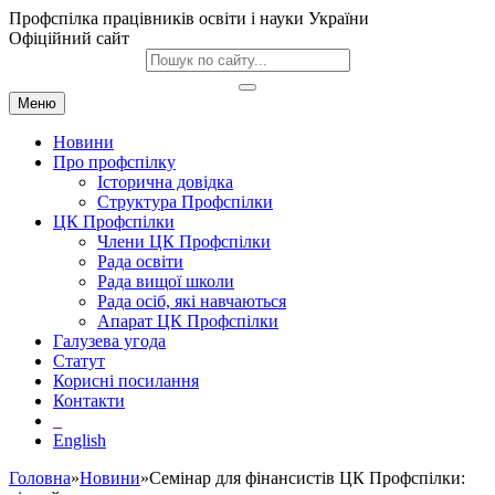
Профспілка працівників освіти і науки України
Офіційний сайт
Меню
Новини
Про профспілку
Історична довідка
Структура Профспілки
ЦК Профспілки
Члени ЦК Профспілки
Рада освіти
Рада вищої школи
Рада осіб, які навчаються
Апарат ЦК Профспілки
Галузева угода
Статут
Корисні посилання
Контакти
English
Головна
»
Новини
»Семінар для фінансистів ЦК Профспілки: