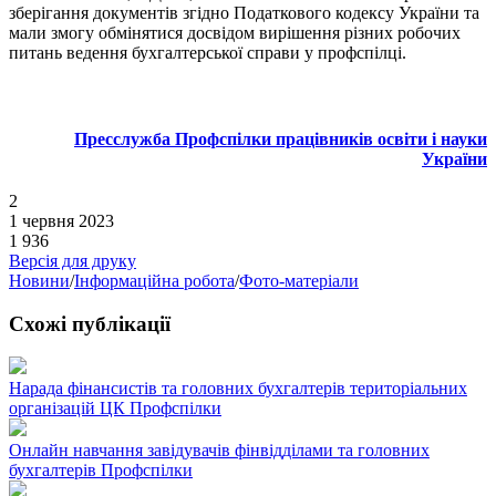
зберігання документів згідно Податкового кодексу України та
мали змогу обмінятися досвідом вирішення різних робочих
питань ведення бухгалтерської справи у профспілці.
Пресслужба Профспілки працівників освіти і науки
України
2
1 червня 2023
1 936
Версія для друку
Новини
/
Інформаційна робота
/
Фото-матеріали
Схожі публікації
Нарада фінансистів та головних бухгалтерів територіальних
організацій ЦК Профспілки
Онлайн навчання завідувачів фінвідділами та головних
бухгалтерів Профспілки