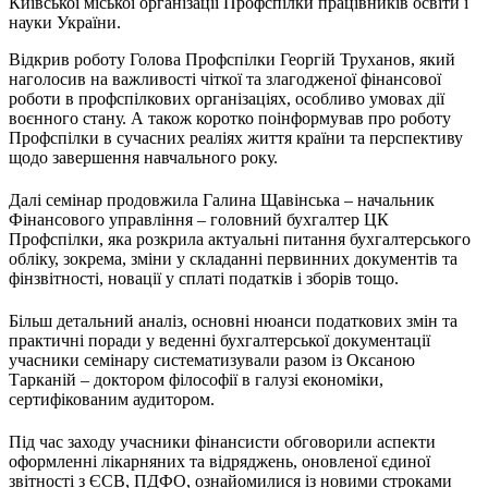
Київської міської організації Профспілки працівників освіти і
науки України.
Відкрив роботу Голова Профспілки Георгій Труханов, який
наголосив на важливості чіткої та злагодженої фінансової
роботи в профспілкових організаціях, особливо умовах дії
воєнного стану. А також коротко поінформував про роботу
Профспілки в сучасних реаліях життя країни та перспективу
щодо завершення навчального року.
Далі семінар продовжила Галина Щавінська – начальник
Фінансового управління – головний бухгалтер ЦК
Профспілки, яка розкрила актуальні питання бухгалтерського
обліку, зокрема, зміни у складанні первинних документів та
фінзвітності, новації у сплаті податків і зборів тощо.
Більш детальний аналіз, основні нюанси податкових змін та
практичні поради у веденні бухгалтерської документації
учасники семінару систематизували разом із Оксаною
Тарканій – доктором філософії в галузі економіки,
сертифікованим аудитором.
Під час заходу учасники фінансисти обговорили аспекти
оформленні лікарняних та відряджень, оновленої єдиної
звітності з ЄСВ, ПДФО, ознайомилися із новими строками