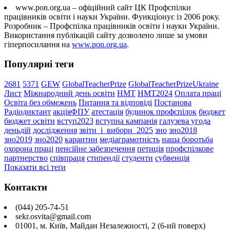
www.pon.org.ua – офіційний сайт ЦК Профспілки
працівників освіти і науки України. Функціонує із 2006 року.
Розробник – Профспілка працівників освіти і науки України.
Використання публікацій сайту дозволено лише за умови
гіперпосилання на
www.pon.org.ua
.
Популярні теги
2681
5371
GEW
GlobalTeacherPrize
GlobalTeacherPrizeUkraine
Лист
Міжнародний день освіти
НМТ
НМТ2024
Оплата праці
Освіта без обмежень
Питання та відповіді
Постанова
Радіодиктант
акціяФПУ
атестація
будинок профспілок
бюджет
бюджет освіти
вступ2023
вступна кампанія
галузева угода
деньдій
дослідження
звіти_і_вибори_2025
зно
зно2018
зно2019
зно2020
карантин
медіаграмотність
наша боротьба
охорона праці
пенсійне забезпечення
петиція
профспілкове
партнерство
співпраця
стипендії
студенти
субвенція
Показати всі теґи
Контакти
(044) 205-74-51
sekr.osvita@gmail.com
01001, м. Київ, Майдан Незалежності, 2 (6-ий поверх)