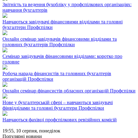
Звітність та ведення бухобліку у профспілкових організаціях:
навчання бухгалтерів
Навчаються завідувачі фінансовими відділами та головні
бухгалтери Профспілки
Онлайн семінар завідувачів фінансовими відділами та
головних бухгалтерів Профспілки
Семінар завідувачів фінансовими відділами: коротко про
головне
Робоча нарада фінансистів та головних бухгалтерів
організацій Профспілки
Онлайн семінар фінансистів обласних організацій Профспілки
Нове у бухгалтерській сфері – навчаються завідувачі
фінвідділами та головні бухгалтери Профспілки
Навчаються фахівці профспілкових ревізійних комісій
19:55,
10 серпня, понеділок
Популярні новини