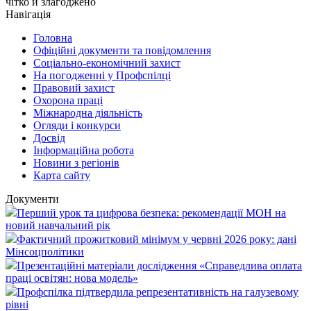
чітко й злагоджено
Навігація
Головна
Офіційні документи та повідомлення
Соціально-економічний захист
На погодженні у Профспілці
Правовий захист
Охорона праці
Міжнародна діяльність
Огляди і конкурси
Досвід
Інформаційна робота
Новини з регіонів
Карта сайту
Документи
Перший урок та цифрова безпека: рекомендації МОН на
новий навчальний рік
Фактичний прожитковий мінімум у червні 2026 року: дані
Мінсоцполітики
Презентаційні матеріали дослідження «Справедлива оплата
праці освітян: нова модель»
Профспілка підтвердила репрезентативність на галузевому
рівні