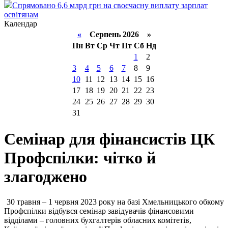
Спрямовано 6,6 млрд грн на своєчасну виплату зарплат
освітянам
Календар
«
Серпень 2026 »
Пн
Вт
Ср
Чт
Пт
Сб
Нд
1
2
3
4
5
6
7
8
9
10
11
12
13
14
15
16
17
18
19
20
21
22
23
24
25
26
27
28
29
30
31
Семінар для фінансистів ЦК
Профспілки: чітко й
злагоджено
30 травня – 1 червня 2023 року на базі Хмельницького обкому
Профспілки відбувся семінар завідувачів фінансовими
відділами – головних бухгалтерів обласних комітетів,