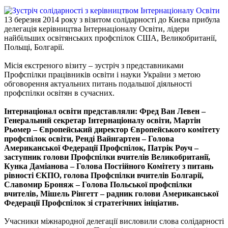
13 березня 2014 року з візитом солідарності до Києва прибула
делегація керівництва Інтернаціоналу Освіти, лідери
найбільших освітянських профспілок США, Великобританії,
Польщі, Болгарії.
Місія екстреного візиту – зустріч з представниками
Профспілки працівників освіти і науки України з метою
обговорення актуальних питань подальшої діяльності
профспілки освітян в сучасних.
Інтернаціонал освіти представляли: Фред Ван Левен –
Генеральний секретар Інтернаціоналу освіти, Мартін
Рьомер – Європейський директор Європейського комітету
профспілок освіти, Ренді Вайнгартен – Голова
Американської Федерації Профспілок, Патрік Роуч –
заступник голови Профспілки вчителів Великобританії,
Кунка Даміанова – Голова Постійного Комітету з питань
рівності ЄКПО, голова Профспілки вчителів Болгарії,
Славомир Броняж – Голова Польської профспілки
вчителів, Мішель Рінгетт – радник голови Американської
Федерації Профспілок зі стратегічних ініціатив.
Учасники міжнародної делегації висловили слова солідарності