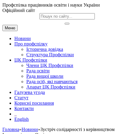
Профспілка працівників освіти і науки України
Офіційний сайт
Меню
Новини
Про профспілку
Історична довідка
Структура Профспілки
ЦК Профспілки
Члени ЦК Профспілки
Рада освіти
Рада вищої школи
Рада осіб, які навчаються
Апарат ЦК Профспілки
Галузева угода
Статут
Корисні посилання
Контакти
English
Головна
»
Новини
»Зустріч солідарності з керівництвом