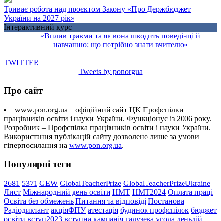
Триває робота над проєктом Закону «Про Держбюджет
України на 2027 рік»
Інтерактивний курс
«Вплив травми та як вона шкодить поведінці й
навчанню: що потрібно знати вчителю»
TWITTER
Tweets by ponorgua
Про сайт
www.pon.org.ua – офіційний сайт ЦК Профспілки
працівників освіти і науки України. Функціонує із 2006 року.
Розробник – Профспілка працівників освіти і науки України.
Використання публікацій сайту дозволено лише за умови
гіперпосилання на
www.pon.org.ua
.
Популярні теги
2681
5371
GEW
GlobalTeacherPrize
GlobalTeacherPrizeUkraine
Лист
Міжнародний день освіти
НМТ
НМТ2024
Оплата праці
Освіта без обмежень
Питання та відповіді
Постанова
Радіодиктант
акціяФПУ
атестація
будинок профспілок
бюджет
освіти
вступ2023
вступна кампанія
галузева угода
деньдій