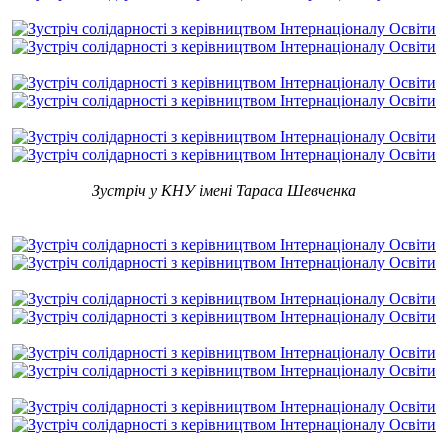
Зустріч у КНУ імені Тараса Шевченка