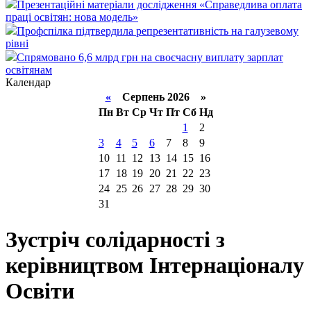
Презентаційні матеріали дослідження «Справедлива оплата
праці освітян: нова модель»
Профспілка підтвердила репрезентативність на галузевому
рівні
Спрямовано 6,6 млрд грн на своєчасну виплату зарплат
освітянам
Календар
«
Серпень 2026 »
Пн
Вт
Ср
Чт
Пт
Сб
Нд
1
2
3
4
5
6
7
8
9
10
11
12
13
14
15
16
17
18
19
20
21
22
23
24
25
26
27
28
29
30
31
Зустріч солідарності з
керівництвом Інтернаціоналу
Освіти