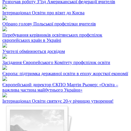
Розпочав роботу З’їзд Американської федерації вчителів
Інтернаціонал Освіти про візит до Києва
Обрано голову Польської профспiлки вчителiв
Перебування керівників освітянських профспілок
європейських країн в Україні
Учителі обмінюються досвідом
Засідання Європейського Комітету профспілок освіти
Європа: підтримка державної освіти в епоху жорсткої економії
Європейський директор ЄКПО Мартін Рьомер: «Освіта –
важлива частина майбутнього України»
Інтернаціонал Освіти святкує 20-у річницю утворення!