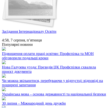
Засідання Інтернаціоналу Освіти
4:58,
7 серпня, п’ятниця
Популярні новини
Підвищення оплати праці освітян: Профспілка та МОН
обговорили подальші кроки
Нова Галузева угода: Президія ЦК Профспілки схвалила
проєкт документа
Чи можна звільнитися, перебуваючи у відпустці: відповіді на
поширені запитання
Українська мова – основа державності та національної безпеки
30 липня – Міжнародний день дружби