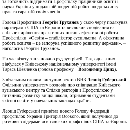
та готовність підтримати Профспілку працівників освіти і
науки України у подальшій щоденній роботі щодо захисту
прав та гарантій своїх членів.
Голова Профспілки
Георгій Труханов
у свою чергу подякував
партнерам з США та Європи та висловив сподівання на
спільне вирішення практичних питань ефективної роботи
Профспілки. «Освіта – стабілізатор суспільства. А ефективна
робота освітян – це запорука успішного розвитку держави», –
наголосив Георгій Труханов.
На час візиту заплановано ряд зустрічей. Так, одна з них
відбулася у Київському національному університеті імені
Тараса Шевченка (голова профкому –
Володимир Цвих
).
З вітальним словом виступив ректор ВНЗ
Леонід Губерський
.
Очільник університету розповів про співпрацю Київського
вузівського центру та Спілки ректорів з Профспілкою у
питаннях розвитку вищої школи, отримання студентами
якісної освіти у навчальних закладах країни.
Леонід Губерський привітав нового Голову Федерації
профспілок України Григорія Осового, який долучився до
розмови з лідерами освітянських профспілок США та Європи.