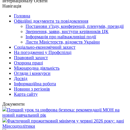
Інтернаціоналу Освіти
Навігація
Головна
Офіційні документи та повідомлення
Постанови з’їзду, конференції, пленумів, президії
Звернення, заяви, виступи керівників ЦК
Інформація про найважливіші події
Листи Міністерств, відомств України
Соціально-економічний захист
На погодженні у Профспілці
Правовий захист
Охорона праці
Міжнародна діяльність
Огляди і конкурси
Досвід
Інформаційна робота
Новини з регіонів
Карта сайту
Документи
Перший урок та цифрова безпека: рекомендації МОН на
новий навчальний рік
Фактичний прожитковий мінімум у червні 2026 року: дані
Мінсоцполітики