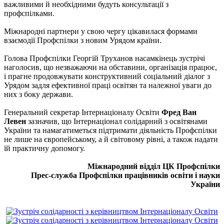
важливими й необхідними будуть консультації з
профспілками.
Міжнародні партнери у свою чергу цікавилася формами
взаємодії Профспілки з новим Урядом країни.
Голова Профспілки Георгій Труханов насамкінець зустрічі
наголосив, що незважаючи на обставини, організація працює,
і прагне продовжувати конструктивний соціальний діалог з
Урядом задля ефективної праці освітян та належної уваги до
них з боку держави.
Генеральний секретар Інтернаціоналу Освіти
Фред Ван
Левен
зазначив, що Інтернаціонал солідарний з освітянами
України та намагатиметься підтримати діяльність Профспілки
не лише на європейському, а й світовому рівні, а також надати
їй практичну допомогу.
Міжнародний відділ ЦК Профспілки
Прес-служба Профспілки працівників освіти і науки
України