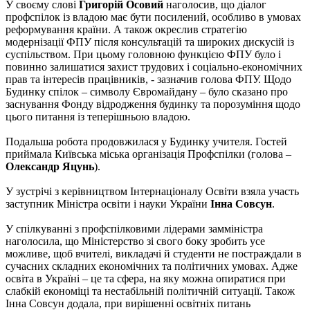
У своєму слові
Григорій Осовий
наголосив, що діалог
профспілок із владою має бути посилений, особливо в умовах
реформування країни. А також окреслив стратегію
модернізації ФПУ після консультацій та широких дискусій із
суспільством. При цьому головною функцією ФПУ було і
повинно залишатися захист трудових і соціально-економічних
прав та інтересів працівників, - зазначив голова ФПУ. Щодо
Будинку спілок – символу Євромайдану – було сказано про
заснування Фонду відродження будинку та порозуміння щодо
цього питання із теперішньою владою.
Подальша робота продовжилася у Будинку учителя. Гостей
приймала Київська міська організація Профспілки (голова –
Олександр Яцунь
).
У зустрічі з керівництвом Інтернаціоналу Освіти взяла участь
заступник Міністра освіти і науки України
Інна Совсун
.
У спілкуванні з профспілковими лідерами замміністра
наголосила, що Міністерство зі свого боку зробить усе
можливе, щоб вчителі, викладачі й студенти не постраждали в
сучасних складних економічних та політичних умовах. Адже
освіта в Україні – це та сфера, на яку можна опиратися при
слабкій економіці та нестабільній політичній ситуації. Також
Інна Совсун додала, при вирішенні освітніх питань