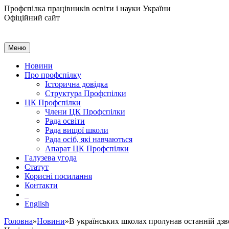
Профспілка працівників освіти і науки України
Офіційний сайт
Меню
Новини
Про профспілку
Історична довідка
Структура Профспілки
ЦК Профспілки
Члени ЦК Профспілки
Рада освіти
Рада вищої школи
Рада осіб, які навчаються
Апарат ЦК Профспілки
Галузева угода
Статут
Корисні посилання
Контакти
English
Головна
»
Новини
»В українських школах пролунав останній дз