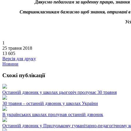
Дякуємо педагогам за щоденну працю, знання і
Старшокласникам бажаємо щоб знання, отримані в шк
Ус
1
25 травня 2018
13 605
Версія для друку
Новини
Схожі публікації
Останній дзвоник у школах цьогоріч пролунає 30 травня
30 травня – останній дзвоник у школах України
В українських школах пролунав останній дзвоник
Останній дзвоник у Прилуцькому гуманітарно-педагогічному ко