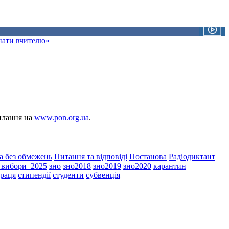
знати вчителю»
силання на
www.pon.org.ua
.
а без обмежень
Питання та відповіді
Постанова
Радіодиктант
і_вибори_2025
зно
зно2018
зно2019
зно2020
карантин
праця
стипендії
студенти
субвенція