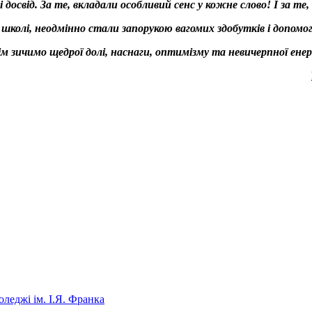
 досвід. За те, вкладали особливий сенс у кожне слово! І за т
олі, неодмінно стали запорукою вагомих здобутків і допомог
ім зичимо щедрої долі, наснаги, оптимізму та невичерпної енерг
леджі ім. І.Я. Франка