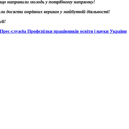
е, що направили молодь у потрібному напрямку!
ли досягти омріяних вершин у майбутній діяльності!
ії!
Прес-служба Профспілки працівників освіти і науки України