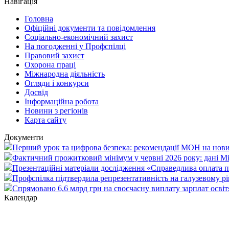
Навігація
Головна
Офіційні документи та повідомлення
Соціально-економічний захист
На погодженні у Профспілці
Правовий захист
Охорона праці
Міжнародна діяльність
Огляди і конкурси
Досвід
Інформаційна робота
Новини з регіонів
Карта сайту
Документи
Перший урок та цифрова безпека: рекомендації МОН на нови
Фактичний прожитковий мінімум у червні 2026 року: дані М
Презентаційні матеріали дослідження «Справедлива оплата пр
Профспілка підтвердила репрезентативність на галузевому рі
Спрямовано 6,6 млрд грн на своєчасну виплату зарплат осві
Календар