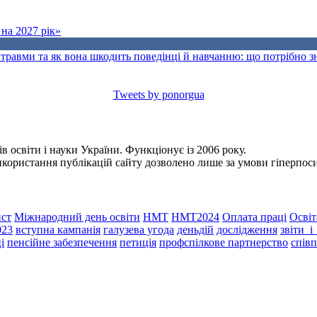
на 2027 рік»
травми та як вона шкодить поведінці й навчанню: що потрібно 
Tweets by ponorgua
 освіти і науки України. Функціонує із 2006 року.
Використання публікацій сайту дозволено лише за умови гіперпо
ст
Міжнародний день освіти
НМТ
НМТ2024
Оплата праці
Освіт
023
вступна кампанія
галузева угода
деньдій
дослідження
звіти_
і
пенсійне забезпечення
петиція
профспілкове партнерство
спів