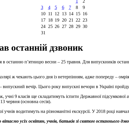
1
2
3
4
5
6
7
8
9
10
11
12
13
14
15
16
17
18
19
20
21
22
23
24
25
26
27
28
29
30
31
ав останній дзвоник
ся в останню п’ятницю весни – 25 травня. Для випускників оста
колярі ж чекають цього дня із нетерпінням, адже попереду – омрія
– випускний вечір. Цього року випускні вечори в Україні пройдут
к, учні 9 класів ще складатимуть іспити Державної підсумкової а
13 червня (основна сесія).
 учнів водитимуть на різноманітні екскурсії. У 2018 році навчаль
вітаємо усіх освітян, учнів, батьків зі святом останнього дзв