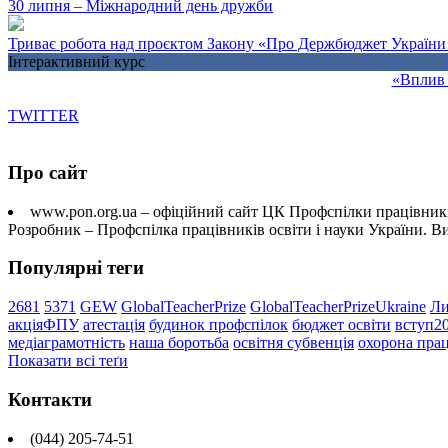
30 липня – Міжнародний день дружби
Триває робота над проєктом Закону «Про Держбюджет України 
Інтерактивний курс
«Вплив 
TWITTER
Про сайт
www.pon.org.ua – офіційний сайт ЦК Профспілки працівників
Розробник – Профспілка працівників освіти і науки України. 
Популярні теги
2681
5371
GEW
GlobalTeacherPrize
GlobalTeacherPrizeUkraine
Ли
акціяФПУ
атестація
будинок профспілок
бюджет освіти
вступ2
медіаграмотність
наша боротьба
освітня субвенція
охорона прац
Показати всі теґи
Контакти
(044) 205-74-51