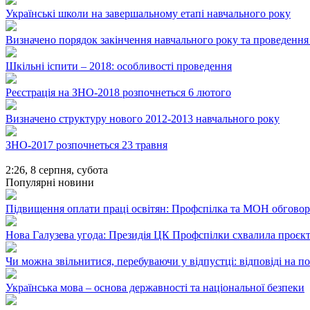
Українські школи на завершальному етапі навчального року
Визначено порядок закінчення навчального року та проведенн
Шкільні іспити – 2018: особливості проведення
Реєстрація на ЗНО-2018 розпочнеться 6 лютого
Визначено структуру нового 2012-2013 навчального року
ЗНО-2017 розпочнеться 23 травня
2:26,
8 серпня, субота
Популярні новини
Підвищення оплати праці освітян: Профспілка та МОН обгово
Нова Галузева угода: Президія ЦК Профспілки схвалила проєк
Чи можна звільнитися, перебуваючи у відпустці: відповіді на 
Українська мова – основа державності та національної безпеки