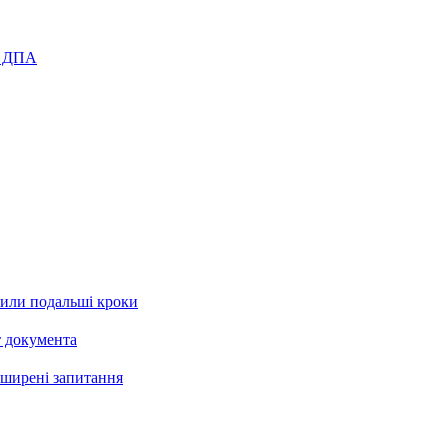
я ДПА
рили подальші кроки
т документа
поширені запитання