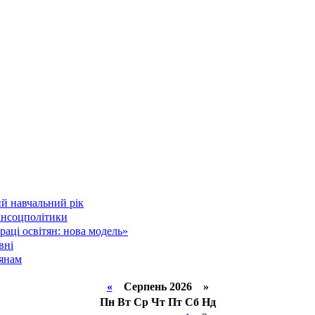
й навчальний рік
інсоцполітики
аці освітян: нова модель»
вні
тянам
«
Серпень 2026 »
Пн
Вт
Ср
Чт
Пт
Сб
Нд