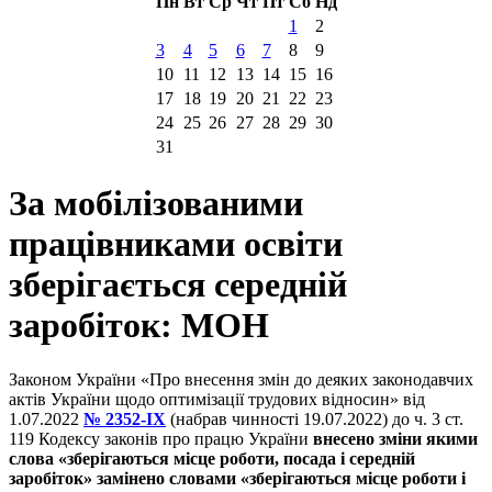
Пн
Вт
Ср
Чт
Пт
Сб
Нд
1
2
3
4
5
6
7
8
9
10
11
12
13
14
15
16
17
18
19
20
21
22
23
24
25
26
27
28
29
30
31
За мобілізованими
працівниками освіти
зберігається середній
заробіток: МОН
Законом України «Про внесення змін до деяких законодавчих
актів України щодо оптимізації трудових відносин» від
1.07.2022
№ 2352-ІХ
(набрав чинності 19.07.2022) до ч. 3 ст.
119 Кодексу законів про працю України
внесено зміни якими
слова «зберігаються місце роботи, посада і середній
заробіток» замінено словами «зберігаються місце роботи і