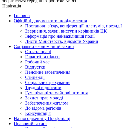
зберігається середній заробіток: МОН
Навігація
Головна
Офіційні документи та повідомлення
Постанови з’їзду, конференції, пленумів, президії
Звернення, заяви, виступи керівників ЦК
Інформація про найважливіші події
Листи Міністерств, відомств України
Соціально-економічний захист
Оплата праці
Гарантії та пільги
Робочий час
Відпустки
Пенсійне забезпечення
Стипендії
Соціальне страхування
Трудові відносини
Гуманітарні та майнові питання
Захист прав молоді
Забезпечення житлом
До відома регіонів
Консультація
На погодженні у Профспілці
Правовий захист