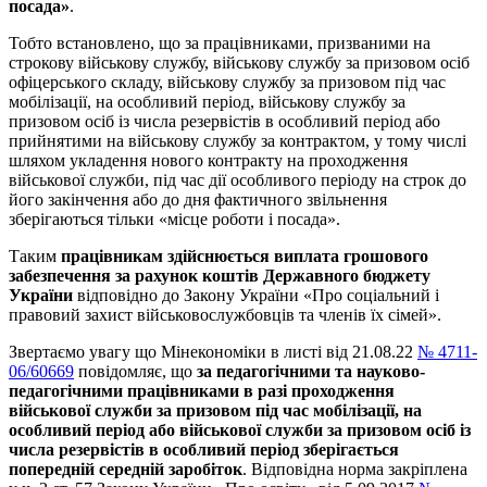
посада»
.
Тобто встановлено, що за працівниками, призваними на
строкову військову службу, військову службу за призовом осіб
офіцерського складу, військову службу за призовом під час
мобілізації, на особливий період, військову службу за
призовом осіб із числа резервістів в особливий період або
прийнятими на військову службу за контрактом, у тому числі
шляхом укладення нового контракту на проходження
військової служби, під час дії особливого періоду на строк до
його закінчення або до дня фактичного звільнення
зберігаються тільки «місце роботи і посада».
Таким
працівникам здійснюється виплата грошового
забезпечення за рахунок коштів Державного бюджету
України
відповідно до Закону України «Про соціальний і
правовий захист військовослужбовців та членів їх сімей».
Звертаємо увагу що Мінекономіки в листі від 21.08.22
№ 4711-
06/60669
повідомляє, що
за педагогічними та науково-
педагогічними працівниками в разі проходження
військової служби за призовом під час мобілізації, на
особливий період або військової служби за призовом осіб із
числа резервістів в особливий період зберігається
попередній середній заробіток
. Відповідна норма закріплена