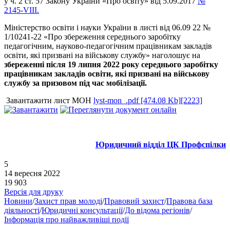
у ч. 2 ст. 57 Закону України «Про освіту» від 5.09.2017
№
2145-VIII.
Міністерство освіти і науки України в листі від 06.09 22 №
1/10241-22 «Про збереження середнього заробітку
педагогічним, науково-педагогічним працівникам закладів
освіти, які призвані на військову службу» наголошує на
збереженні після 19 липня 2022 року середнього заробітку
працівникам закладів освіти, які призвані на військову
службу за призовом під час мобілізації.
Завантажити лист МОН
lyst-mon_.pdf [474.08 Kb][2223]
Юридичний відділ ЦК Профспілки
5
14 вересня 2022
19 903
Версія для друку
Новини
/
Захист прав молоді
/
Правовий захист
/
Правова база
діяльності
/
Юридичні консультації
/
До відома регіонів
/
Інформація про найважливіші події