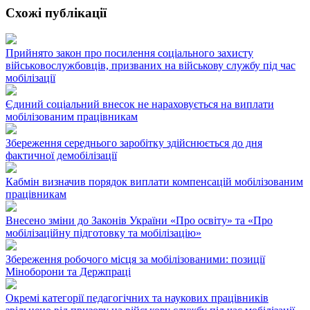
Схожі публікації
Прийнято закон про посилення соціального захисту
військовослужбовців, призваних на військову службу під час
мобілізації
Єдиний соціальний внесок не нараховується на виплати
мобілізованим працівникам
Збереження середнього заробітку здійснюється до дня
фактичної демобілізації
Кабмін визначив порядок виплати компенсацій мобілізованим
працівникам
Внесено зміни до Законів України «Про освіту» та «Про
мобілізаційну підготовку та мобілізацію»
Збереження робочого місця за мобілізованими: позиції
Міноборони та Держпраці
Окремі категорії педагогічних та наукових працівників