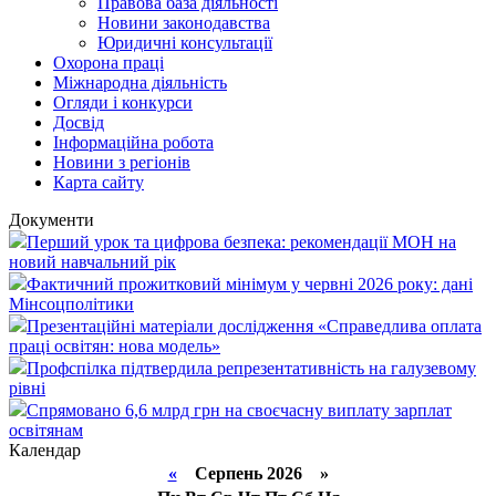
Правова база діяльності
Новини законодавства
Юридичні консультації
Охорона праці
Міжнародна діяльність
Огляди і конкурси
Досвід
Інформаційна робота
Новини з регіонів
Карта сайту
Документи
Перший урок та цифрова безпека: рекомендації МОН на
новий навчальний рік
Фактичний прожитковий мінімум у червні 2026 року: дані
Мінсоцполітики
Презентаційні матеріали дослідження «Справедлива оплата
праці освітян: нова модель»
Профспілка підтвердила репрезентативність на галузевому
рівні
Спрямовано 6,6 млрд грн на своєчасну виплату зарплат
освітянам
Календар
«
Серпень 2026 »