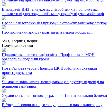
звільнено від призову на військову службу під час мобілізації
Викладачів ВНЗ та наукових співробітників пропонується
звільнити від призову на військову службу під час мобілізації
Право на відстрочку від призову на строкову військову службу
Про посилення захисту прав дітей в період мобілізації
5:49,
9 серпня, неділя
Популярні новини
Підвищення оплати праці освітян: Профспілка та МОН
обговорили подальші кроки
Нова Галузева угода: Президія ЦК Профспілки схвалила
проєкт документа
Чи можна звільнитися, перебуваючи у відпустці: відповіді на
поширені запитання
Українська мова – основа державності та національної безпеки
В Уряді обговорили підготовку до нового навчального року