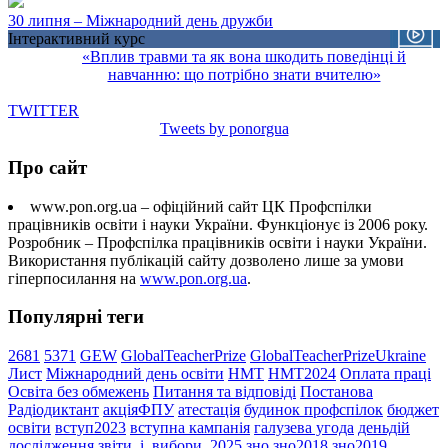
30 липня – Міжнародний день дружби
Інтерактивний курс
«Вплив травми та як вона шкодить поведінці й
навчанню: що потрібно знати вчителю»
TWITTER
Tweets by ponorgua
Про сайт
www.pon.org.ua – офіційний сайт ЦК Профспілки
працівників освіти і науки України. Функціонує із 2006 року.
Розробник – Профспілка працівників освіти і науки України.
Використання публікацій сайту дозволено лише за умови
гіперпосилання на
www.pon.org.ua
.
Популярні теги
2681
5371
GEW
GlobalTeacherPrize
GlobalTeacherPrizeUkraine
Лист
Міжнародний день освіти
НМТ
НМТ2024
Оплата праці
Освіта без обмежень
Питання та відповіді
Постанова
Радіодиктант
акціяФПУ
атестація
будинок профспілок
бюджет
освіти
вступ2023
вступна кампанія
галузева угода
деньдій
дослідження
звіти_і_вибори_2025
зно
зно2018
зно2019