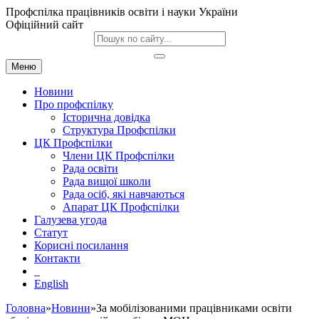
Профспілка працівників освіти і науки України
Офіційний сайт
Меню
Новини
Про профспілку
Історична довідка
Структура Профспілки
ЦК Профспілки
Члени ЦК Профспілки
Рада освіти
Рада вищої школи
Рада осіб, які навчаються
Апарат ЦК Профспілки
Галузева угода
Статут
Корисні посилання
Контакти
English
Головна
»
Новини
»За мобілізованими працівниками освіти