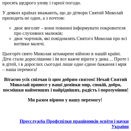
просять щедрого улову і гарної погоди.
У деяких країнах вважають, що до дітвори Святий Миколай
приходить не один, а з почтом:
двоє янголят – вони повинні інформувати покровителя
про слухняних малюків;
двоє чортиків, які повідомлять Святого Миколая про всі
витівки малечі.
Цьогоріч свято Миколая затьмарене війною в нашій країні.
Діти стали дорослішими і їм все важче вірити у дива… Проте і
в дітей, і в дорослих сьогодні лише одне єдине бажання і мрія
– наша перемога!
Вітаємо усіх спілчан із цим добрим святом! Нехай Святий
Миколай принесе у ваші домівки мир, спокій, добро,
посмішки найменших і найрідніших, радість і порозуміння!
Ми разом віримо у нашу перемогу!
Пресслужба Профспілки працівників освіти і науки
України