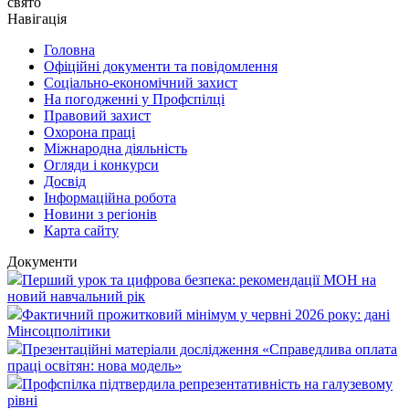
свято
Навігація
Головна
Офіційні документи та повідомлення
Соціально-економічний захист
На погодженні у Профспілці
Правовий захист
Охорона праці
Міжнародна діяльність
Огляди і конкурси
Досвід
Інформаційна робота
Новини з регіонів
Карта сайту
Документи
Перший урок та цифрова безпека: рекомендації МОН на
новий навчальний рік
Фактичний прожитковий мінімум у червні 2026 року: дані
Мінсоцполітики
Презентаційні матеріали дослідження «Справедлива оплата
праці освітян: нова модель»
Профспілка підтвердила репрезентативність на галузевому
рівні