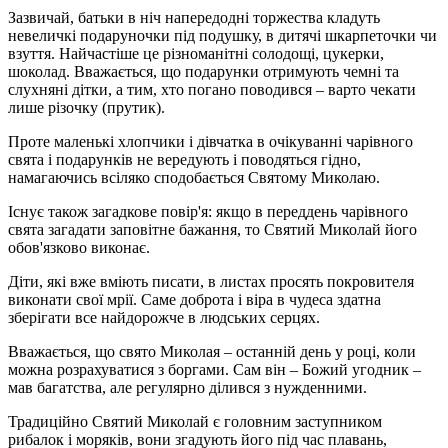
Зазвичай, батьки в ніч напередодні торжества кладуть
невеличкі подаруночки під подушку, в дитячі шкарпеточки чи
взуття. Найчастіше це різноманітні солодощі, цукерки,
шоколад. Вважається, що подарунки отримують чемні та
слухняні дітки, а тим, хто погано поводився – варто чекати
лише різочку (прутик).
Проте маленькі хлопчики і дівчатка в очікуванні чарівного
свята і подарунків не вередують і поводяться гідно,
намагаючись всіляко сподобається Святому Миколаю.
Існує також загадкове повір'я: якщо в переддень чарівного
свята загадати заповітне бажання, то Святий Миколай його
обов'язково виконає.
Діти, які вже вміють писати, в листах просять покровителя
виконати свої мрії. Саме доброта і віра в чудеса здатна
зберігати все найдорожче в людських серцях.
Вважається, що свято Миколая – останній день у році, коли
можна розрахуватися з боргами. Сам він – Божий угодник –
мав багатства, але регулярно ділився з нужденними.
Традиційно Святий Миколай є головним заступником
рибалок і моряків, вони згадують його під час плавань,