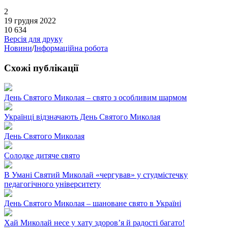
2
19 грудня 2022
10 634
Версія для друку
Новини
/
Інформаційна робота
Схожі публікації
День Святого Миколая – свято з особливим шармом
Українці відзначають День Святого Миколая
День Святого Миколая
Солодке дитяче свято
В Умані Святий Миколай «чергував» у студмістечку
педагогічного університету
День Святого Миколая – шановане свято в Україні
Хай Миколай несе у хату здоров’я й радості багато!