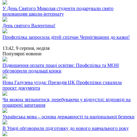
У День Святого Миколая студенти подарували свято
вихованцям школи-інтернату
День святого Валентина!
Профспілка запросила дітей спілчан Чернігівщини до казки!
13:42,
9 серпня, неділя
Популярні новини
Підвищення оплати праці освітян: Профспілка та МОН
обговорили подальші кроки
Нова Галузева угода: Президія ЦК Профспілки схвалила
проєкт документа
Чи можна звільнитися, перебуваючи у відпустці: відповіді на
поширені запитання
Українська мова – основа державності та національної безпеки
В Уряді обговорили підготовку до нового навчального року