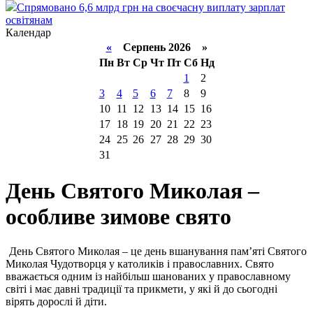
Спрямовано 6,6 млрд грн на своєчасну виплату зарплат
освітянам
Календар
«
Серпень 2026 »
Пн
Вт
Ср
Чт
Пт
Сб
Нд
1
2
3
4
5
6
7
8
9
10
11
12
13
14
15
16
17
18
19
20
21
22
23
24
25
26
27
28
29
30
31
День Святого Миколая –
особливе зимове свято
День Святого Миколая – це день вшанування пам’яті Святого
Миколая Чудотворця у католиків і православних. Свято
вважається одним із найбільш шанованих у православному
світі і має давні традиції та прикмети, у які й до сьогодні
вірять дорослі й діти.