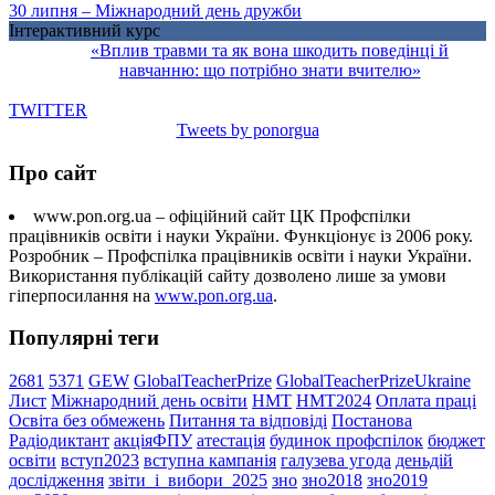
30 липня – Міжнародний день дружби
Інтерактивний курс
«Вплив травми та як вона шкодить поведінці й
навчанню: що потрібно знати вчителю»
TWITTER
Tweets by ponorgua
Про сайт
www.pon.org.ua – офіційний сайт ЦК Профспілки
працівників освіти і науки України. Функціонує із 2006 року.
Розробник – Профспілка працівників освіти і науки України.
Використання публікацій сайту дозволено лише за умови
гіперпосилання на
www.pon.org.ua
.
Популярні теги
2681
5371
GEW
GlobalTeacherPrize
GlobalTeacherPrizeUkraine
Лист
Міжнародний день освіти
НМТ
НМТ2024
Оплата праці
Освіта без обмежень
Питання та відповіді
Постанова
Радіодиктант
акціяФПУ
атестація
будинок профспілок
бюджет
освіти
вступ2023
вступна кампанія
галузева угода
деньдій
дослідження
звіти_і_вибори_2025
зно
зно2018
зно2019