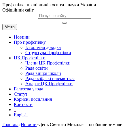
Профспілка працівників освіти і науки України
Офіційний сайт
Меню
Новини
Про профспілку
Історична довідка
Структура Профспілки
ЦК Профспілки
Члени ЦК Профспілки
Рада освіти
Рада вищої школи
Рада осіб, які навчаються
Апарат ЦК Профспілки
Галузева угода
Статут
Корисні посилання
Контакти
English
Головна
»
Новини
»День Святого Миколая – особливе зимове