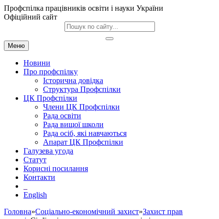
Профспілка працівників освіти і науки України
Офіційний сайт
Меню
Новини
Про профспілку
Історична довідка
Структура Профспілки
ЦК Профспілки
Члени ЦК Профспілки
Рада освіти
Рада вищої школи
Рада осіб, які навчаються
Апарат ЦК Профспілки
Галузева угода
Статут
Корисні посилання
Контакти
English
Головна
»
Соціально-економічний захист
»
Захист прав