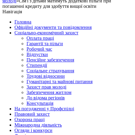
молоді
»Сім'ї з дітьми матимуть додаткові пільги при
погашенні кредиту для здобуття вищої освіти
Навігація
Головна
Офіційні документи та повідомлення
Соціально-економічний захист
Оплата праці
Гарантії та пільги
Робочий час
Відпустки
Пенсійне забезпечення
Стипендії
Соціальне страхування
Трудові відносини
Гуманітарні та майнові питання
Захист прав молоді
Забезпечення житлом
До відома регіонів
Консультація
На погодженні у Профспілці
Правовий захист
Охорона праці
Міжнародна діяльність
Огляди і конкурси