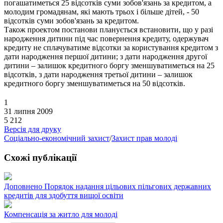
погашатиметься 25 відсотків суми зобов'язань за кредитом, а
молодим громадянам, які мають трьох і більше дітей, - 50
відсотків суми зобов'язань за кредитом.
Також проектом постанови планується встановити, що у разі
народження дитини під час повернення кредиту, одержувач
кредиту не сплачуватиме відсотки за користування кредитом з
дати народження першої дитини; з дати народження другої
дитини – залишок кредитного боргу зменшуватиметься на 25
відсотків, з дати народження третьої дитини – залишок
кредитного боргу зменшуватиметься на 50 відсотків.
1
31 липня 2009
5 212
Версія для друку
Соціально-економічний захист
/
Захист прав молоді
Схожі публікації
Доповнено Порядок надання цільових пільгових державних
кредитів для здобуття вищої освіти
Компенсація за житло для молоді