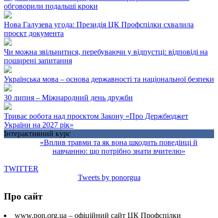
обговорили подальші кроки
Нова Галузева угода: Президія ЦК Профспілки схвалила
проєкт документа
Чи можна звільнитися, перебуваючи у відпустці: відповіді на
поширені запитання
Українська мова – основа державності та національної безпеки
30 липня – Міжнародний день дружби
Триває робота над проєктом Закону «Про Держбюджет
України на 2027 рік»
Інтерактивний курс
«Вплив травми та як вона шкодить поведінці й
навчанню: що потрібно знати вчителю»
TWITTER
Tweets by ponorgua
Про сайт
www.pon.org.ua – офіційний сайт ЦК Профспілки