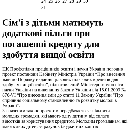
24
25
26
27
28
29
30
31
Сім'ї з дітьми матимуть
додаткові пільги при
погашенні кредиту для
здобуття вищої освіти
ЦК Профспілки працівників освіти і науки України погодив
проект постанови Кабінету Міністрів України “Про внесення
змін до Порядку надання цільових пільгових кредитів для
здобуття вищої освіти”, підготовлений Міністерством освіти і
науки України на виконання Закону України від 15.01.2009 №
876-VI “Про внесення змін до статті 11 Закону України "Про
сприяння соціальному становленню та розвитку молоді в
Україні".
Зазначеним законопроектом передбачається звільнити
молодих громадян, які мають одну дитину, від сплати
відсотків за користування кредитом. Молодим громадянам, які
мають двох дітей, за рахунок бюджетних коштів