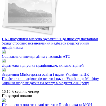
ЦК Профспілки внесено зауваження до проекту постанови
Уряду стосовно встановлення надбавок педагогічним
працівникам
Соціальна стипендія дітям учасників АТО
Додаткова відпустка працівникам, які мають дітей
Звернення Міністерства освіти і науки України та ЦК
Профспілки працівників освіти і науки України до Мінфіну
України щодо видатків на освіту в бюджеті 2010 року
16:15,
6 серпня, четвер
Популярні новини
Підвищення оплати праці освітян: Профспілка та МОН