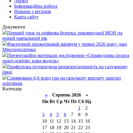
Досвід
Інформаційна робота
Новини з регіонів
Карта сайту
Документи
Перший урок та цифрова безпека: рекомендації МОН на
новий навчальний рік
Фактичний прожитковий мінімум у червні 2026 року: дані
Мінсоцполітики
Презентаційні матеріали дослідження «Справедлива оплата
праці освітян: нова модель»
Профспілка підтвердила репрезентативність на галузевому
рівні
Спрямовано 6,6 млрд грн на своєчасну виплату зарплат
освітянам
Календар
«
Серпень 2026 »
Пн
Вт
Ср
Чт
Пт
Сб
Нд
1
2
3
4
5
6
7
8
9
10
11
12
13
14
15
16
17
18
19
20
21
22
23