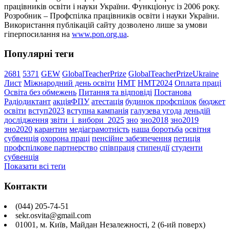
працівників освіти і науки України. Функціонує із 2006 року.
Розробник – Профспілка працівників освіти і науки України.
Використання публікацій сайту дозволено лише за умови
гіперпосилання на
www.pon.org.ua
.
Популярні теги
2681
5371
GEW
GlobalTeacherPrize
GlobalTeacherPrizeUkraine
Лист
Міжнародний день освіти
НМТ
НМТ2024
Оплата праці
Освіта без обмежень
Питання та відповіді
Постанова
Радіодиктант
акціяФПУ
атестація
будинок профспілок
бюджет
освіти
вступ2023
вступна кампанія
галузева угода
деньдій
дослідження
звіти_і_вибори_2025
зно
зно2018
зно2019
зно2020
карантин
медіаграмотність
наша боротьба
освітня
субвенція
охорона праці
пенсійне забезпечення
петиція
профспілкове партнерство
співпраця
стипендії
студенти
субвенція
Показати всі теґи
Контакти
(044) 205-74-51
sekr.osvita@gmail.com
01001, м. Київ, Майдан Незалежності, 2 (6-ий поверх)