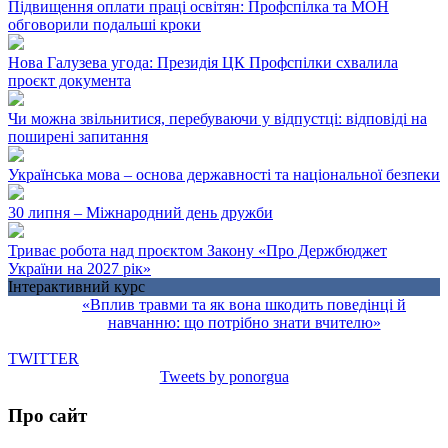
Підвищення оплати праці освітян: Профспілка та МОН
обговорили подальші кроки
Нова Галузева угода: Президія ЦК Профспілки схвалила
проєкт документа
Чи можна звільнитися, перебуваючи у відпустці: відповіді на
поширені запитання
Українська мова – основа державності та національної безпеки
30 липня – Міжнародний день дружби
Триває робота над проєктом Закону «Про Держбюджет
України на 2027 рік»
Інтерактивний курс
«Вплив травми та як вона шкодить поведінці й
навчанню: що потрібно знати вчителю»
TWITTER
Tweets by ponorgua
Про сайт