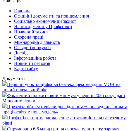
Навігація
Головна
Офіційні документи та повідомлення
Соціально-економічний захист
На погодженні у Профспілці
Правовий захист
Охорона праці
Міжнародна діяльність
Огляди і конкурси
Досвід
Інформаційна робота
Новини з регіонів
Карта сайту
Документи
Перший урок та цифрова безпека: рекомендації МОН на
новий навчальний рік
Фактичний прожитковий мінімум у червні 2026 року: дані
Мінсоцполітики
Презентаційні матеріали дослідження «Справедлива оплата
праці освітян: нова модель»
Профспілка підтвердила репрезентативність на галузевому
рівні
Спрямовано 6,6 млрд грн на своєчасну виплату зарплат