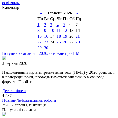
освітянам
Календар
«
Червень 2026
»
Пн
Вт
Ср
Чт
Пт
Сб
Нд
1
2
3
4
5
6
7
8
9
10
11
12
13
14
15
16
17
18
19
20
21
22
23
24
25
26
27
28
29
30
Вступна кампанія – 2026: основне про НМТ
3 червня 2026
Національний мультипредметний тест (НМТ) у 2026 році, як і
в попередні роки, проводитиметься виключно в очному
форматі. Пройти
Детальніше »
4 587
Новини
/
Інформаційна робота
7:26,
7 серпня, п’ятниця
Популярні новини