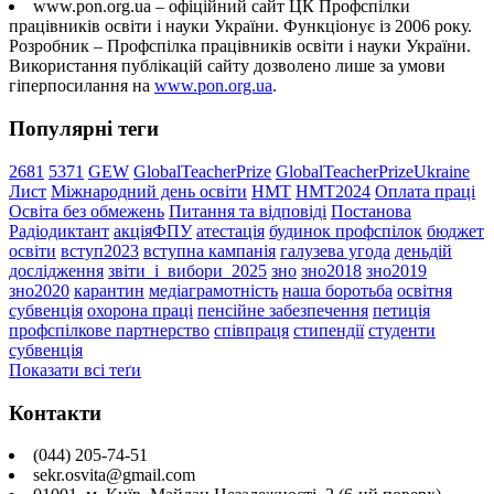
www.pon.org.ua – офіційний сайт ЦК Профспілки
працівників освіти і науки України. Функціонує із 2006 року.
Розробник – Профспілка працівників освіти і науки України.
Використання публікацій сайту дозволено лише за умови
гіперпосилання на
www.pon.org.ua
.
Популярні теги
2681
5371
GEW
GlobalTeacherPrize
GlobalTeacherPrizeUkraine
Лист
Міжнародний день освіти
НМТ
НМТ2024
Оплата праці
Освіта без обмежень
Питання та відповіді
Постанова
Радіодиктант
акціяФПУ
атестація
будинок профспілок
бюджет
освіти
вступ2023
вступна кампанія
галузева угода
деньдій
дослідження
звіти_і_вибори_2025
зно
зно2018
зно2019
зно2020
карантин
медіаграмотність
наша боротьба
освітня
субвенція
охорона праці
пенсійне забезпечення
петиція
профспілкове партнерство
співпраця
стипендії
студенти
субвенція
Показати всі теґи
Контакти
(044) 205-74-51
sekr.osvita@gmail.com