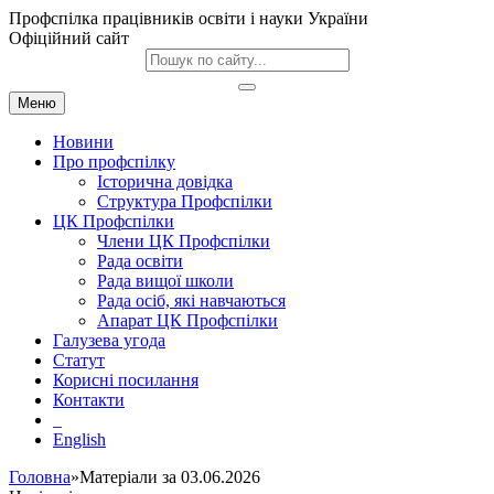
Профспілка працівників освіти і науки України
Офіційний сайт
Меню
Новини
Про профспілку
Історична довідка
Структура Профспілки
ЦК Профспілки
Члени ЦК Профспілки
Рада освіти
Рада вищої школи
Рада осіб, які навчаються
Апарат ЦК Профспілки
Галузева угода
Статут
Корисні посилання
Контакти
English
Головна
»Матеріали за 03.06.2026