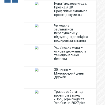
Нова Галузева угода:
Президія ЦК
Профспілки схвалила
проєкт документа
Чи можна
звільнитися,
перебуваючи у
відпустці: відповіді на
поширені запитання
Українська мова –
основа державності
та національної
безпеки
30 липня –
Міжнародний день
дружби
Триває робота над
проєктом Закону
«Про Держбюджет
України на 2027 рік»