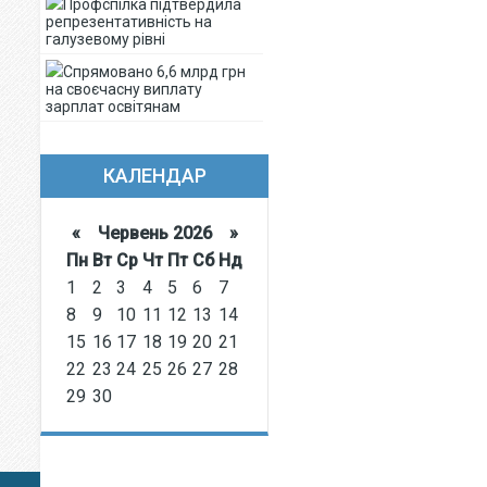
Профспілка підтвердила
репрезентативність на
галузевому рівні
Спрямовано 6,6 млрд грн
на своєчасну виплату
зарплат освітянам
КАЛЕНДАР
«
Червень 2026
»
Пн
Вт
Ср
Чт
Пт
Сб
Нд
1
2
3
4
5
6
7
8
9
10
11
12
13
14
15
16
17
18
19
20
21
22
23
24
25
26
27
28
29
30