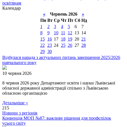
освітянам
Календар
«
Червень 2026
»
Пн
Вт
Ср
Чт
Пт
Сб
Нд
1
2
3
4
5
6
7
8
9
10
11
12
13
14
15
16
17
18
19
20
21
22
23
24
25
26
27
28
29
30
Відбулася нарада з актуальних питань завершення 2025/2026
навчального року
10 червня 2026
8 червня 2026 року Департамент освіти і науки Львівської
обласної державної адміністрації спільно з Львівською
обласною організацією
Детальніше »
215
Новини з регіонів
Конвенція МОП №87: важливе рішення для профспілок
усього світу