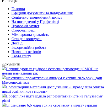
Навігація
Головна
Офіційні документи та повідомлення
Соціально-економічний захист
На погодженні у Профспілці
Правовий захист
Охорона праці
Міжнародна діяльність
Огляди і конкурси
Досвід
Інформаційна робота
Новини з регіонів
Карта сайту
Документи
Перший урок та цифрова безпека: рекомендації МОН на
новий навчальний рік
Фактичний прожитковий мінімум у червні 2026 року: дані
Мінсоцполітики
Презентаційні матеріали дослідження «Справедлива оплата
праці освітян: нова модель»
Профспілка підтвердила репрезентативність на галузевому
рівні
Спрямовано 6,6 млрд грн на своєчасну виплату зарплат