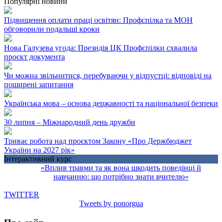
Популярні новини
Підвищення оплати праці освітян: Профспілка та МОН
обговорили подальші кроки
Нова Галузева угода: Президія ЦК Профспілки схвалила
проєкт документа
Чи можна звільнитися, перебуваючи у відпустці: відповіді на
поширені запитання
Українська мова – основа державності та національної безпеки
30 липня – Міжнародний день дружби
Триває робота над проєктом Закону «Про Держбюджет
України на 2027 рік»
Інтерактивний курс
«Вплив травми та як вона шкодить поведінці й
навчанню: що потрібно знати вчителю»
TWITTER
Tweets by ponorgua