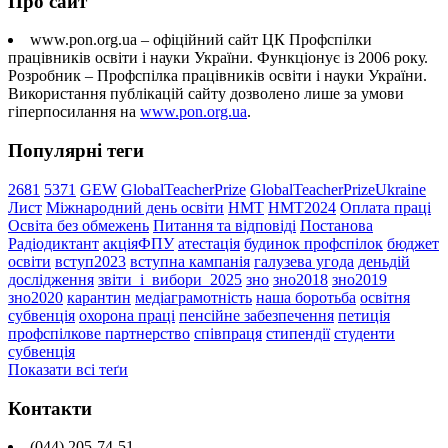
Про сайт
www.pon.org.ua – офіційний сайт ЦК Профспілки
працівників освіти і науки України. Функціонує із 2006 року.
Розробник – Профспілка працівників освіти і науки України.
Використання публікацій сайту дозволено лише за умови
гіперпосилання на
www.pon.org.ua
.
Популярні теги
2681
5371
GEW
GlobalTeacherPrize
GlobalTeacherPrizeUkraine
Лист
Міжнародний день освіти
НМТ
НМТ2024
Оплата праці
Освіта без обмежень
Питання та відповіді
Постанова
Радіодиктант
акціяФПУ
атестація
будинок профспілок
бюджет
освіти
вступ2023
вступна кампанія
галузева угода
деньдій
дослідження
звіти_і_вибори_2025
зно
зно2018
зно2019
зно2020
карантин
медіаграмотність
наша боротьба
освітня
субвенція
охорона праці
пенсійне забезпечення
петиція
профспілкове партнерство
співпраця
стипендії
студенти
субвенція
Показати всі теґи
Контакти
(044) 205-74-51