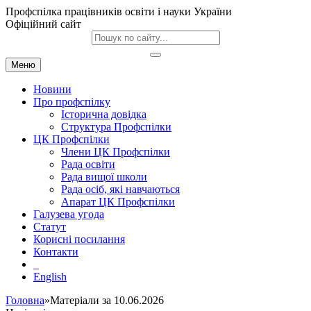
Профспілка працівників освіти і науки України
Офіційний сайт
Меню
Новини
Про профспілку
Історична довідка
Структура Профспілки
ЦК Профспілки
Члени ЦК Профспілки
Рада освіти
Рада вищої школи
Рада осіб, які навчаються
Апарат ЦК Профспілки
Галузева угода
Статут
Корисні посилання
Контакти
English
Головна
»Матеріали за 10.06.2026