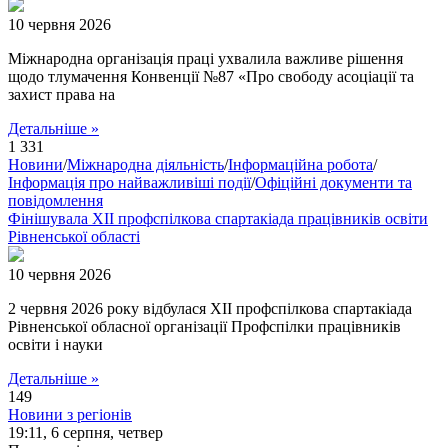
10 червня 2026
Міжнародна організація праці ухвалила важливе рішення
щодо тлумачення Конвенції №87 «Про свободу асоціації та
захист права на
Детальніше »
1 331
Новини
/
Міжнародна діяльність
/
Інформаційна робота
/
Інформація про найважливіші події
/
Офіційні документи та
повідомлення
Фінішувала ХІІ профспілкова спартакіада працівників освіти
Рівненської області
10 червня 2026
2 червня 2026 року відбулася ХІІ профспілкова спартакіада
Рівненської обласної організації Профспілки працівників
освіти і науки
Детальніше »
149
Новини з регіонів
19:11,
6 серпня, четвер