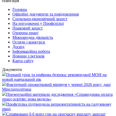
Навігація
Головна
Офіційні документи та повідомлення
Соціально-економічний захист
На погодженні у Профспілці
Правовий захист
Охорона праці
Міжнародна діяльність
Огляди і конкурси
Досвід
Інформаційна робота
Новини з регіонів
Карта сайту
Документи
Перший урок та цифрова безпека: рекомендації МОН на
новий навчальний рік
Фактичний прожитковий мінімум у червні 2026 року: дані
Мінсоцполітики
Презентаційні матеріали дослідження «Справедлива оплата
праці освітян: нова модель»
Профспілка підтвердила репрезентативність на галузевому
рівні
Спрямовано 6,6 млрд грн на своєчасну виплату зарплат