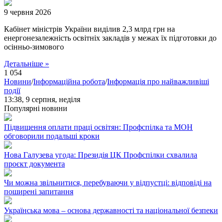
9 червня 2026
Кабінет міністрів України виділив 2,3 млрд грн на
енергонезалежність освітніх закладів у межах їх підготовки до
осінньо-зимового
Детальніше »
1 054
Новини
/
Інформаційна робота
/
Інформація про найважливіші
події
13:38,
9 серпня, неділя
Популярні новини
Підвищення оплати праці освітян: Профспілка та МОН
обговорили подальші кроки
Нова Галузева угода: Президія ЦК Профспілки схвалила
проєкт документа
Чи можна звільнитися, перебуваючи у відпустці: відповіді на
поширені запитання
Українська мова – основа державності та національної безпеки