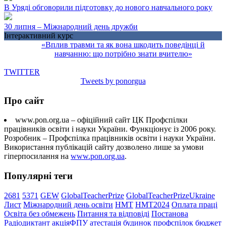
В Уряді обговорили підготовку до нового навчального року
30 липня – Міжнародний день дружби
Інтерактивний курс
«Вплив травми та як вона шкодить поведінці й
навчанню: що потрібно знати вчителю»
TWITTER
Tweets by ponorgua
Про сайт
www.pon.org.ua – офіційний сайт ЦК Профспілки
працівників освіти і науки України. Функціонує із 2006 року.
Розробник – Профспілка працівників освіти і науки України.
Використання публікацій сайту дозволено лише за умови
гіперпосилання на
www.pon.org.ua
.
Популярні теги
2681
5371
GEW
GlobalTeacherPrize
GlobalTeacherPrizeUkraine
Лист
Міжнародний день освіти
НМТ
НМТ2024
Оплата праці
Освіта без обмежень
Питання та відповіді
Постанова
Радіодиктант
акціяФПУ
атестація
будинок профспілок
бюджет