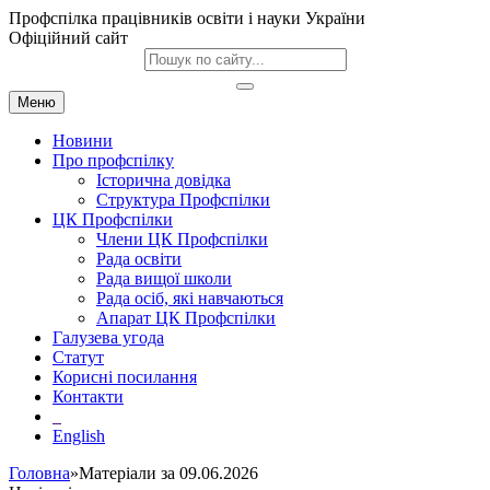
Профспілка працівників освіти і науки України
Офіційний сайт
Меню
Новини
Про профспілку
Історична довідка
Структура Профспілки
ЦК Профспілки
Члени ЦК Профспілки
Рада освіти
Рада вищої школи
Рада осіб, які навчаються
Апарат ЦК Профспілки
Галузева угода
Статут
Корисні посилання
Контакти
English
Головна
»Матеріали за 09.06.2026