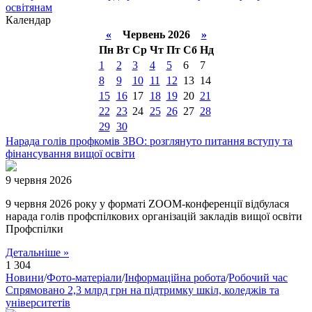
освітянам
Календар
«
Червень 2026
»
Пн
Вт
Ср
Чт
Пт
Сб
Нд
1
2
3
4
5
6
7
8
9
10
11
12
13
14
15
16
17
18
19
20
21
22
23
24
25
26
27
28
29
30
Нарада голів профкомів ЗВО: розглянуто питання вступу та
фінансування вищої освіти
9 червня 2026
9 червня 2026 року у форматі ZOOM-конференції відбулася
нарада голів профспілкових організацій закладів вищої освіти
Профспілки
Детальніше »
1 304
Новини
/
Фото-матеріали
/
Інформаційна робота
/
Робочий час
Спрямовано 2,3 млрд грн на підтримку шкіл, коледжів та
університетів