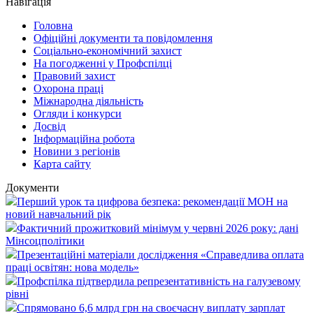
Навігація
Головна
Офіційні документи та повідомлення
Соціально-економічний захист
На погодженні у Профспілці
Правовий захист
Охорона праці
Міжнародна діяльність
Огляди і конкурси
Досвід
Інформаційна робота
Новини з регіонів
Карта сайту
Документи
Перший урок та цифрова безпека: рекомендації МОН на
новий навчальний рік
Фактичний прожитковий мінімум у червні 2026 року: дані
Мінсоцполітики
Презентаційні матеріали дослідження «Справедлива оплата
праці освітян: нова модель»
Профспілка підтвердила репрезентативність на галузевому
рівні
Спрямовано 6,6 млрд грн на своєчасну виплату зарплат