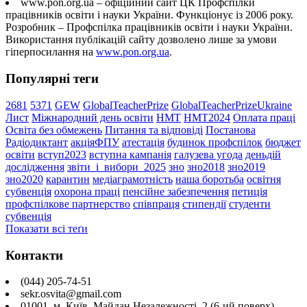
www.pon.org.ua – офіційний сайт ЦК Профспілки
працівників освіти і науки України. Функціонує із 2006 року.
Розробник – Профспілка працівників освіти і науки України.
Використання публікацій сайту дозволено лише за умови
гіперпосилання на
www.pon.org.ua
.
Популярні теги
2681
5371
GEW
GlobalTeacherPrize
GlobalTeacherPrizeUkraine
Лист
Міжнародний день освіти
НМТ
НМТ2024
Оплата праці
Освіта без обмежень
Питання та відповіді
Постанова
Радіодиктант
акціяФПУ
атестація
будинок профспілок
бюджет
освіти
вступ2023
вступна кампанія
галузева угода
деньдій
дослідження
звіти_і_вибори_2025
зно
зно2018
зно2019
зно2020
карантин
медіаграмотність
наша боротьба
освітня
субвенція
охорона праці
пенсійне забезпечення
петиція
профспілкове партнерство
співпраця
стипендії
студенти
субвенція
Показати всі теґи
Контакти
(044) 205-74-51
sekr.osvita@gmail.com
01001, м. Київ, Майдан Незалежності, 2 (6-ий поверх)