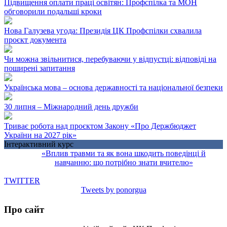
Підвищення оплати праці освітян: Профспілка та МОН
обговорили подальші кроки
Нова Галузева угода: Президія ЦК Профспілки схвалила
проєкт документа
Чи можна звільнитися, перебуваючи у відпустці: відповіді на
поширені запитання
Українська мова – основа державності та національної безпеки
30 липня – Міжнародний день дружби
Триває робота над проєктом Закону «Про Держбюджет
України на 2027 рік»
Інтерактивний курс
«Вплив травми та як вона шкодить поведінці й
навчанню: що потрібно знати вчителю»
TWITTER
Tweets by ponorgua
Про сайт