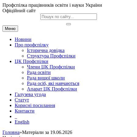
Профспілка працівників освіти і науки України
Офіційний сайт
Меню
Новини
Про профспілку
Історична довідка
Структура Профспілки
ЦК Профспілки
Члени ЦК Профспілки
Рада освіти
Рада вищої школи
Рада осіб, які навчаються
Апарат ЦК Профспілки
Галузева угода
Статут
Корисні посилання
Контакти
English
Головна
»Матеріали за 19.06.2026