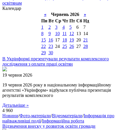
освітянам
Календар
«
Червень 2026
»
Пн
Вт
Ср
Чт
Пт
Сб
Нд
1
2
3
4
5
6
7
8
9
10
11
12
13
14
15
16
17
18
19
20
21
22
23
24
25
26
27
28
29
30
В Укрінформі презентували результати комплексного
дослідження з оплати праці освітян
19 червня 2026
19 червня 2026 року в національному інформаційному
агентстві «Укрінформ» відбулася публічна презентація
результатів комплексного
Детальніше »
4 960
Новини
/
Фото-матеріали
/
Відеоматеріали
/
Інформація про
найважливіші події
/
Інформаційна робота
Відзначення внеску у розвиток освіти громади