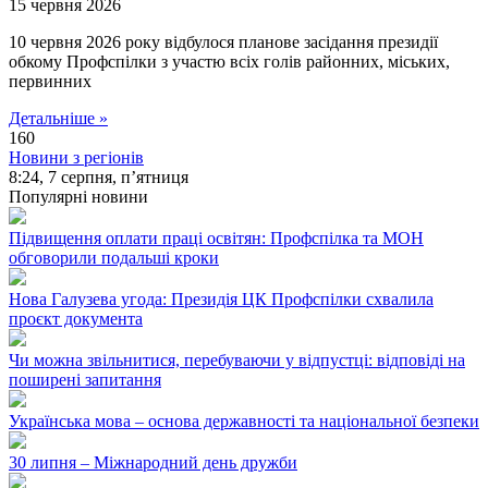
15 червня 2026
10 червня 2026 року відбулося планове засідання президії
обкому Профспілки з участю всіх голів районних, міських,
первинних
Детальніше »
160
Новини з регіонів
8:24,
7 серпня, п’ятниця
Популярні новини
Підвищення оплати праці освітян: Профспілка та МОН
обговорили подальші кроки
Нова Галузева угода: Президія ЦК Профспілки схвалила
проєкт документа
Чи можна звільнитися, перебуваючи у відпустці: відповіді на
поширені запитання
Українська мова – основа державності та національної безпеки
30 липня – Міжнародний день дружби