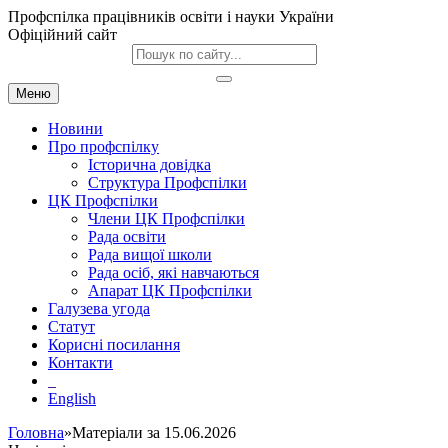
Профспілка працівників освіти і науки України
Офіційний сайт
Меню
Новини
Про профспілку
Історична довідка
Структура Профспілки
ЦК Профспілки
Члени ЦК Профспілки
Рада освіти
Рада вищої школи
Рада осіб, які навчаються
Апарат ЦК Профспілки
Галузева угода
Статут
Корисні посилання
Контакти
English
Головна
»Матеріали за 15.06.2026