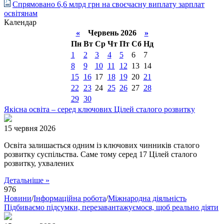
Спрямовано 6,6 млрд грн на своєчасну виплату зарплат
освітянам
Календар
«
Червень 2026
»
Пн
Вт
Ср
Чт
Пт
Сб
Нд
1
2
3
4
5
6
7
8
9
10
11
12
13
14
15
16
17
18
19
20
21
22
23
24
25
26
27
28
29
30
Якісна освіта – серед ключових Цілей сталого розвитку
15 червня 2026
Освіта залишається одним із ключових чинників сталого
розвитку суспільства. Саме тому серед 17 Цілей сталого
розвитку, ухвалених
Детальніше »
976
Новини
/
Інформаційна робота
/
Міжнародна діяльність
Підбиваємо підсумки, перезавантажуємося, щоб реально діяти