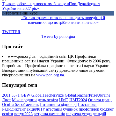
Триває робота над проєктом Закону «Про Держбюджет
України на 2027 рік»
Інтерактивний курс
«Вплив травми та як вона шкодить поведінці й
навчанню: що потрібно знати вчителю»
TWITTER
Tweets by ponorgua
Про сайт
www.pon.org.ua – офіційний сайт ЦК Профспілки
працівників освіти і науки України. Функціонує із 2006 року.
Розробник – Профспілка працівників освіти і науки України.
Використання публікацій сайту дозволено лише за умови
гіперпосилання на
www.pon.org.ua
.
Популярні теги
2681
5371
GEW
GlobalTeacherPrize
GlobalTeacherPrizeUkraine
Лист
Міжнародний день освіти
НМТ
НМТ2024
Оплата праці
Освіта без обмежень
Питання та відповіді
Постанова
Радіодиктант
акціяФПУ
атестація
будинок профспілок
бюджет
освіти
вступ2023
вступна кампанія
галузева угода
деньдій