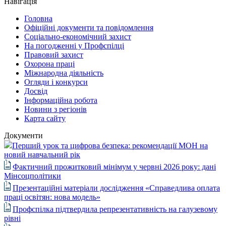
Навігація
Головна
Офіційні документи та повідомлення
Соціально-економічний захист
На погодженні у Профспілці
Правовий захист
Охорона праці
Міжнародна діяльність
Огляди і конкурси
Досвід
Інформаційна робота
Новини з регіонів
Карта сайту
Документи
Перший урок та цифрова безпека: рекомендації МОН на
новий навчальний рік
Фактичний прожитковий мінімум у червні 2026 року: дані
Мінсоцполітики
Презентаційні матеріали дослідження «Справедлива оплата
праці освітян: нова модель»
Профспілка підтвердила репрезентативність на галузевому
рівні