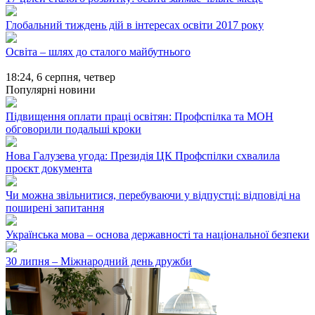
Глобальний тиждень дій в інтересах освіти 2017 року
Освіта – шлях до сталого майбутнього
18:24,
6 серпня, четвер
Популярні новини
Підвищення оплати праці освітян: Профспілка та МОН
обговорили подальші кроки
Нова Галузева угода: Президія ЦК Профспілки схвалила
проєкт документа
Чи можна звільнитися, перебуваючи у відпустці: відповіді на
поширені запитання
Українська мова – основа державності та національної безпеки
30 липня – Міжнародний день дружби