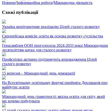
Новини
/
Інформаційна робота
/
Міжнародна діяльність
Схожі публікації
Україна моніторитиме реалізацію Цілей сталого розвитку
Європейська комісія: освіта як основа розвитку суспільства
Генасамблея ООН проголосила 2024-2033 роки Міжнародним
десятиліттям науки для сталого розвитку
Профспілки активно підтримують впровадження Цілей
сталого розвитку
15 вересня – Міжнародний день демократії
На Всесвітньому освітньому форумі прийнята Декларація про
майбутнє освіти
Міжнародний день грамотності: якісна освіта для світу, який
ми хочемо побудувати
17 цілей сталого розвитку: освіта займає чільне місце