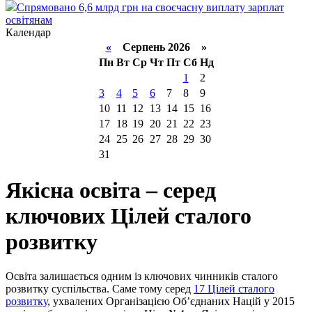
Спрямовано 6,6 млрд грн на своєчасну виплату зарплат
освітянам
Календар
«
Серпень 2026 »
Пн
Вт
Ср
Чт
Пт
Сб
Нд
1
2
3
4
5
6
7
8
9
10
11
12
13
14
15
16
17
18
19
20
21
22
23
24
25
26
27
28
29
30
31
Якісна освіта – серед
ключових Цілей сталого
розвитку
Освіта залишається одним із ключових чинників сталого
розвитку суспільства. Саме тому серед
17 Цілей сталого
розвитку
, ухвалених Організацією Об’єднаних Націй у 2015