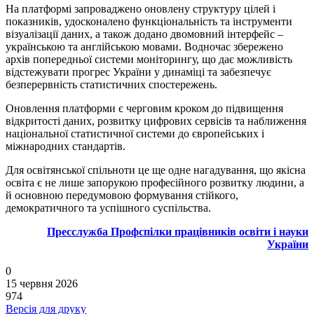
На платформі запроваджено оновлену структуру цілей і
показників, удосконалено функціональність та інструменти
візуалізації даних, а також додано двомовний інтерфейс –
українською та англійською мовами. Водночас збережено
архів попередньої системи моніторингу, що дає можливість
відстежувати прогрес України у динаміці та забезпечує
безперервність статистичних спостережень.
Оновлення платформи є черговим кроком до підвищення
відкритості даних, розвитку цифрових сервісів та наближення
національної статистичної системи до європейських і
міжнародних стандартів.
Для освітянської спільноти це ще одне нагадування, що якісна
освіта є не лише запорукою професійного розвитку людини, а
й основною передумовою формування стійкого,
демократичного та успішного суспільства.
Пресслужба Профспілки працівників освіти і науки
України
0
15 червня 2026
974
Версія для друку