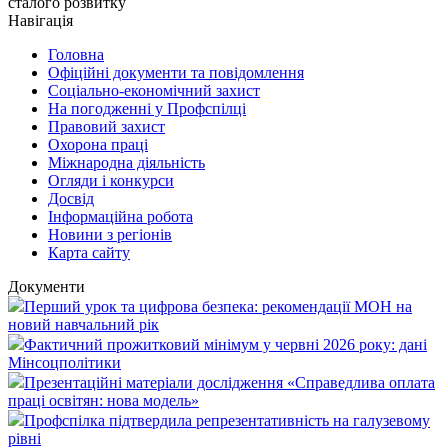
сталого розвитку
Навігація
Головна
Офіційні документи та повідомлення
Соціально-економічний захист
На погодженні у Профспілці
Правовий захист
Охорона праці
Міжнародна діяльність
Огляди і конкурси
Досвід
Інформаційна робота
Новини з регіонів
Карта сайту
Документи
Перший урок та цифрова безпека: рекомендації МОН на
новий навчальний рік
Фактичний прожитковий мінімум у червні 2026 року: дані
Мінсоцполітики
Презентаційні матеріали дослідження «Справедлива оплата
праці освітян: нова модель»
Профспілка підтвердила репрезентативність на галузевому
рівні