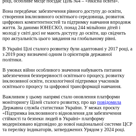
році, особливе місце посідає Ціль №4 – «Якісна освіта».
Вона передбачає забезпечення рівного доступу до освіти,
створення інклюзивного освітнього середовища, розвиток
цифрових компетентностей та підтримку навчання впродовж
життя. За даними ЮНЕСКО, понад 244 мільйони дітей і
молоді у світі досі не мають доступу до освіти, що свідчить
про актуальність цього завдання на глобальному рівні.
В Україні Цілі сталого розвитку були адаптовані у 2017 році, а
з 2019 року визначені одним із орієнтирів державної
політики.
В умовах війни особливого значення набувають питання
забезпечення безперервності освітнього процесу, розвитку
інклюзивної освіти, психологічної підтримки учасників
освітнього процесу та цифрової трансформації навчання.
Важливим у цьому напрямі стало оновлення платформи
моніторингу Цілей сталого розвитку, про що
повідомила
Державна служба статистики України. У межах проєкту
«Підтримка інклюзивного відновлення для забезпечення
стійкості та безпеки людей в Україні» платформу
модернізовано відповідно до нової національної системи ЦСР
та переліку індикаторів, затверджених Урядом у 2024 році.