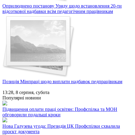
Оприлюднено постанову Уряду щодо встановлення 20-ти
відсоткової надбавки всім педагогічним працівникам
Позиція Мінпраці щодо виплати надбавок педпрацівикам
13:28,
8 серпня, субота
Популярні новини
Підвищення оплати праці освітян: Профспілка та МОН
обговорили подальші кроки
Нова Галузева угода: Президія ЦК Профспілки схвалила
проєкт документа