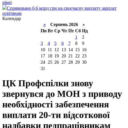
рівні
Спрямовано 6,6 млрд грн на своєчасну виплату зарплат
освітянам
Календар
«
Серпень 2026 »
Пн
Вт
Ср
Чт
Пт
Сб
Нд
1
2
3
4
5
6
7
8
9
10
11
12
13
14
15
16
17
18
19
20
21
22
23
24
25
26
27
28
29
30
31
ЦК Профспілки знову
звернувся до МОН з приводу
необхідності забезпечення
виплати 20-ти відсоткової
надбавки педпрацівникам