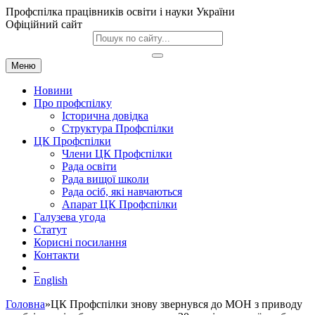
Профспілка працівників освіти і науки України
Офіційний сайт
Меню
Новини
Про профспілку
Історична довідка
Структура Профспілки
ЦК Профспілки
Члени ЦК Профспілки
Рада освіти
Рада вищої школи
Рада осіб, які навчаються
Апарат ЦК Профспілки
Галузева угода
Статут
Корисні посилання
Контакти
English
Головна
»ЦК Профспілки знову звернувся до МОН з приводу