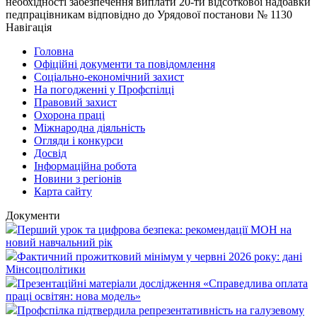
необхідності забезпечення виплати 20-ти відсоткової надбавки
педпрацівникам відповідно до Урядової постанови № 1130
Навігація
Головна
Офіційні документи та повідомлення
Соціально-економічний захист
На погодженні у Профспілці
Правовий захист
Охорона праці
Міжнародна діяльність
Огляди і конкурси
Досвід
Інформаційна робота
Новини з регіонів
Карта сайту
Документи
Перший урок та цифрова безпека: рекомендації МОН на
новий навчальний рік
Фактичний прожитковий мінімум у червні 2026 року: дані
Мінсоцполітики
Презентаційні матеріали дослідження «Справедлива оплата
праці освітян: нова модель»
Профспілка підтвердила репрезентативність на галузевому