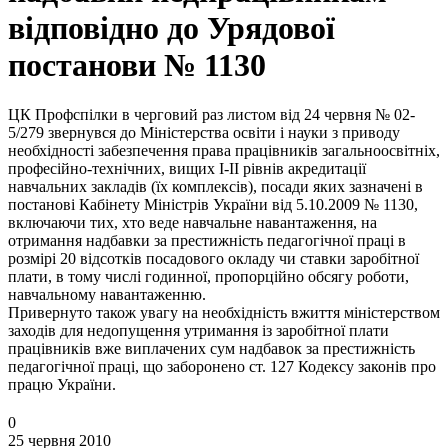
відповідно до Урядової
постанови № 1130
ЦК Профспілки в черговий раз листом від 24 червня № 02-
5/279 звернувся до Міністерства освіти і науки з приводу
необхідності забезпечення права працівників загальноосвітніх,
професійно-технічних, вищих I-II рівнів акредитації
навчальних закладів (їх комплексів), посади яких зазначені в
постанові Кабінету Міністрів України від 5.10.2009 № 1130,
включаючи тих, хто веде навчальне навантаження, на
отримання надбавки за престижність педагогічної праці в
розмірі 20 відсотків посадового окладу чи ставки заробітної
плати, в тому числі годинної, пропорційно обсягу роботи,
навчальному навантаженню.
Привернуто також увагу на необхідність вжиття міністерством
заходів для недопущення утримання із заробітної плати
працівників вже виплачених сум надбавок за престижність
педагогічної праці, що заборонено ст. 127 Кодексу законів про
працю України.
0
25 червня 2010