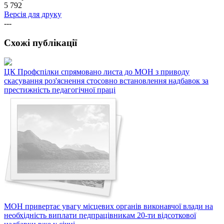
5 792
Версія для друку
---
Схожі публікації
ЦК Профспілки спрямовано листа до МОН з приводу
скасування роз'яснення стосовно встановлення надбавок за
престижність педагогічної праці
МОН привертає увагу місцевих органів виконавчої влади на
необхідність виплати педпрацівникам 20-ти відсоткової