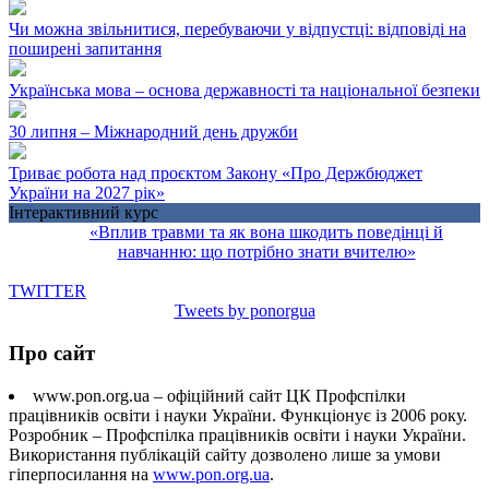
Чи можна звільнитися, перебуваючи у відпустці: відповіді на
поширені запитання
Українська мова – основа державності та національної безпеки
30 липня – Міжнародний день дружби
Триває робота над проєктом Закону «Про Держбюджет
України на 2027 рік»
Інтерактивний курс
«Вплив травми та як вона шкодить поведінці й
навчанню: що потрібно знати вчителю»
TWITTER
Tweets by ponorgua
Про сайт
www.pon.org.ua – офіційний сайт ЦК Профспілки
працівників освіти і науки України. Функціонує із 2006 року.
Розробник – Профспілка працівників освіти і науки України.
Використання публікацій сайту дозволено лише за умови
гіперпосилання на
www.pon.org.ua
.