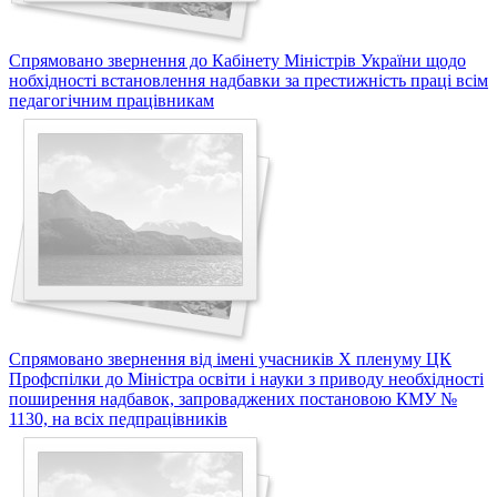
Спрямовано звернення до Кабінету Міністрів України щодо
нобхідності встановлення надбавки за престижність праці всім
педагогічним працівникам
Спрямовано звернення від імені учасників X пленуму ЦК
Профспілки до Міністра освіти і науки з приводу необхідності
поширення надбавок, запроваджених постановою КМУ №
1130, на всіх педпрацівників