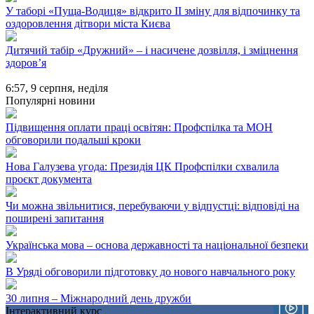
У таборі «Пуща-Водиця» відкрито II зміну для відпочинку та
оздоровлення дітвори міста Києва
Дитячий табір «Дружний» – і насичене дозвілля, і зміцнення
здоров’я
6:57,
9 серпня, неділя
Популярні новини
Підвищення оплати праці освітян: Профспілка та МОН
обговорили подальші кроки
Нова Галузева угода: Президія ЦК Профспілки схвалила
проєкт документа
Чи можна звільнитися, перебуваючи у відпустці: відповіді на
поширені запитання
Українська мова – основа державності та національної безпеки
В Уряді обговорили підготовку до нового навчального року
30 липня – Міжнародний день дружби
Інтерактивний курс