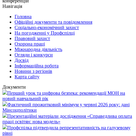
конференцій
Навігація
Головна
Офіційні документи та повідомлення
Соціально-економічний захист
На погодженні у Профспілці
Правовий захист
Охорона праці
Міжнародна діяльність
Огляди і конкурси
Досвід
Інформаційна робота
Новини з регіонів
Карта сайту
Документи
Перший урок та цифрова безпека: рекомендації МОН на
новий навчальний рік
Фактичний прожитковий мінімум у червні 2026 року: дані
Мінсоцполітики
Презентаційні матеріали дослідження «Справедлива оплата
праці освітян: нова модель»
Профспілка підтвердила репрезентативність на галузевому
рівні