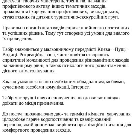
дискусій, творчих майстерень, тренінгів, навчання
профспілкового активу, інших тематичних заходів,
проживання і харчування профспілкових, викладацьких,
студентських та дитячих туристично-екскурсійних груп.
Правильна організація заходів сприяє прийняттю позитивних
та успішних рішень. Тому тут створено усі умови для вдалого
їх проведення.
Табір знаходиться у мальовничому передмісті Києва – Пущі-
Водиці. Рекреаційна зона, чисте повітря створюють
сприятливі можливості для проведення різноманітних заходів
на найвищому рівні, а також психологічного розвантаження і
дієвого кліматолікування.
Заклад укомплектовано необхідним обладнанням, меблями,
сучасними засобами комунікації, Інтернет.
Табір має зручні шляхи сполучення, що дозволяє швидко
доїхати до місця призначення.
До послуг проживаючих дво- та тримісні кімнати, харчування,
цілодобове гаряче водопостачання та кваліфікований
персонал, який допоможе вирішити організаційні питання для
комфортного проведення заходів.