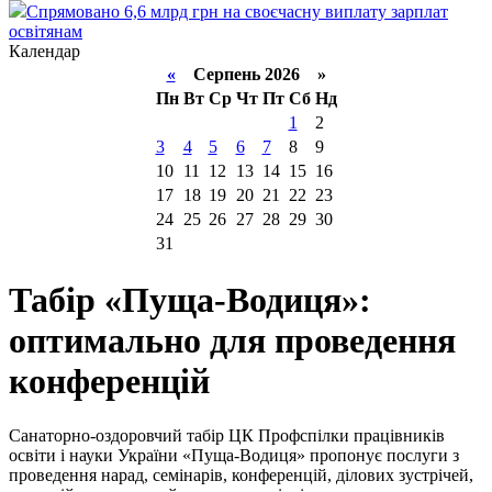
Спрямовано 6,6 млрд грн на своєчасну виплату зарплат
освітянам
Календар
«
Серпень 2026 »
Пн
Вт
Ср
Чт
Пт
Сб
Нд
1
2
3
4
5
6
7
8
9
10
11
12
13
14
15
16
17
18
19
20
21
22
23
24
25
26
27
28
29
30
31
Табір «Пуща-Водиця»:
оптимально для проведення
конференцій
Санаторно-оздоровчий табір ЦК Профспілки працівників
освіти і науки України «Пуща-Водиця» пропонує послуги з
проведення нарад, семінарів, конференцій, ділових зустрічей,