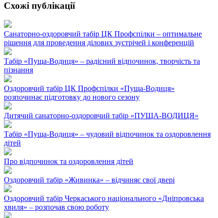
Схожі публікації
Санаторно-оздоровчий табір ЦК Профспілки – оптимальне
рішення для проведення ділових зустрічей і конференцій
Табір «Пуща-Водиця» – радісний відпочинок, творчість та
пізнання
Оздоровчий табір ЦК Профспілки «Пуща-Водиця»
розпочинає підготовку до нового сезону
Дитячий санаторно-оздоровчий табір «ПУЩА-ВОДИЦЯ»
Табір «Пуща-Водиця» – чудовий відпочинок та оздоровлення
дітей
Про відпочинок та оздоровлення дітей
Оздоровчий табір «Живинка» – відчиняє свої двері
Оздоровчий табір Черкаського національного «Дніпровська
хвиля» – розпочав свою роботу