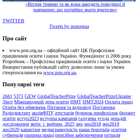
«Вплив травми та як вона шкодить поведінці й
навчанню: що потрібно знати вчителю»
TWITTER
Tweets by ponorgua
Про сайт
www.pon.org.ua – офіційний сайт ЦК Профспілки
працівників освіти і науки України. Функціонує із 2006 року.
Розробник – Профспілка працівників освіти і науки України.
Використання публікацій сайту дозволено лише за умови
гіперпосилання на
www.pon.org.ua
.
Популярні теги
2681
5371
GEW
GlobalTeacherPrize
GlobalTeacherPrizeUkraine
Лист
Міжнародний день освіти
НМТ
НМТ2024
Оплата праці
Освіта без обмежень
Питання та відповіді
Постанова
Радіодиктант
акціяФПУ
атестація
будинок профспілок
бюджет
освіти
вступ2023
вступна кампанія
галузева угода
деньдій
дослідження
звіти_і_вибори_2025
зно
зно2018
зно2019
зно2020
карантин
медіаграмотність
наша боротьба
освітня
субвенція
охорона праці
пенсійне забезпечення
петиція