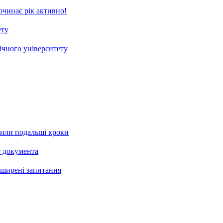
чинає рік активно!
ету
ічного університету
рили подальші кроки
т документа
поширені запитання