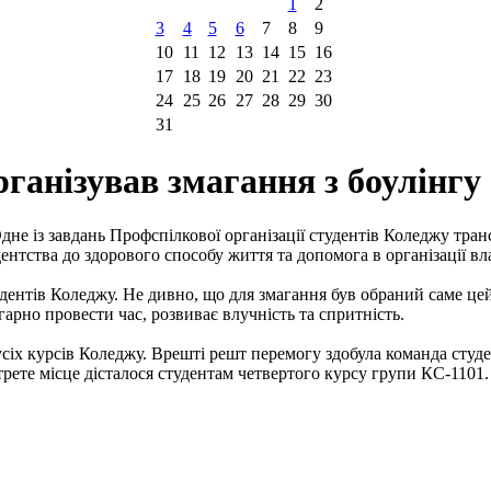
1
2
3
4
5
6
7
8
9
10
11
12
13
14
15
16
17
18
19
20
21
22
23
24
25
26
27
28
29
30
31
ганізував змагання з боулінгу
дне із завдань Профспілкової організації студентів Коледжу тра
ентства до здорового способу життя та допомога в організації вл
удентів Коледжу. Не дивно, що для змагання був обраний саме цей 
гарно провести час, розвиває влучність та спритність.
 усіх курсів Коледжу. Врешті решт перемогу здобула команда сту
трете місце дісталося студентам четвертого курсу групи КС-1101