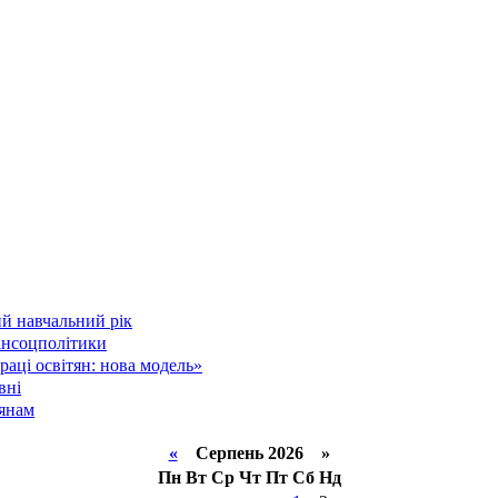
й навчальний рік
інсоцполітики
аці освітян: нова модель»
вні
тянам
«
Серпень 2026 »
Пн
Вт
Ср
Чт
Пт
Сб
Нд