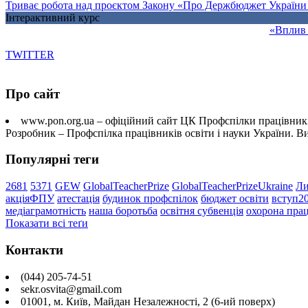
Триває робота над проєктом Закону «Про Держбюджет України 
Інтерактивний курс
«Вплив 
TWITTER
Про сайт
www.pon.org.ua – офіційний сайт ЦК Профспілки працівників
Розробник – Профспілка працівників освіти і науки України. 
Популярні теги
2681
5371
GEW
GlobalTeacherPrize
GlobalTeacherPrizeUkraine
Ли
акціяФПУ
атестація
будинок профспілок
бюджет освіти
вступ2
медіаграмотність
наша боротьба
освітня субвенція
охорона прац
Показати всі теґи
Контакти
(044) 205-74-51
sekr.osvita@gmail.com
01001, м. Київ, Майдан Незалежності, 2 (6-ий поверх)