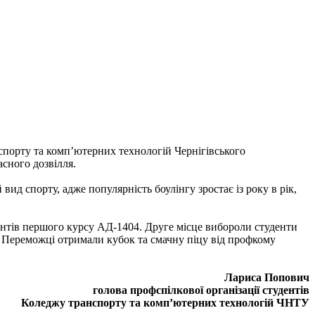
нспорту та комп’ютерних технологій Чернігівського
асного дозвілля.
вид спорту, адже популярність боулінгу зростає із року в рік,
дентів першого курсу АД-1404. Друге місце вибороли студенти
. Переможці отримали кубок та смачну піцу від профкому
Лариса Попович
голова профспілкової організації студентів
Коледжу транспорту та комп’ютерних технологій ЧНТУ