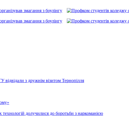
У відвідали з дружнім візитом Тернопілля
кому»
х технологій долучилися до боротьби з наркоманією