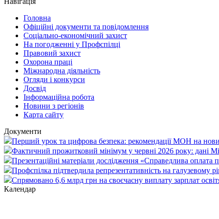
Навігація
Головна
Офіційні документи та повідомлення
Соціально-економічний захист
На погодженні у Профспілці
Правовий захист
Охорона праці
Міжнародна діяльність
Огляди і конкурси
Досвід
Інформаційна робота
Новини з регіонів
Карта сайту
Документи
Перший урок та цифрова безпека: рекомендації МОН на нови
Фактичний прожитковий мінімум у червні 2026 року: дані М
Презентаційні матеріали дослідження «Справедлива оплата пр
Профспілка підтвердила репрезентативність на галузевому рі
Спрямовано 6,6 млрд грн на своєчасну виплату зарплат осві
Календар