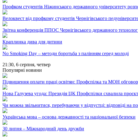
Профком студентів Ніжинського державного університету розпо
Велоквест від профкому студентів Чернігівського педуніверсит
Звітна конференція ППОС Чернігівського державного технолог
Краплинка дива для дитини
No Smoking Day – методи боротьба з палінням серед молоді
21:30,
6 серпня, четвер
Популярні новини
Підвищення оплати праці освітян: Профспілка та МОН обгово
Нова Галузева угода: Президія ЦК Профспілки схвалила проєк
Чи можна звільнитися, перебуваючи у відпустці: відповіді на 
Українська мова – основа державності та національної безпеки
30 липня – Міжнародний день дружби