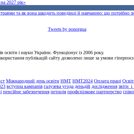
на 2027 рік»
травми та як вона шкодить поведінці й навчанню: що потрібно 
Tweets by ponorgua
 освіти і науки України. Функціонує із 2006 року.
Використання публікацій сайту дозволено лише за умови гіперпо
ст
Міжнародний день освіти
НМТ
НМТ2024
Оплата праці
Освіт
023
вступна кампанія
галузева угода
деньдій
дослідження
звіти_
і
пенсійне забезпечення
петиція
профспілкове партнерство
спів