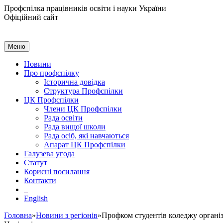
Профспілка працівників освіти і науки України
Офіційний сайт
Меню
Новини
Про профспілку
Історична довідка
Структура Профспілки
ЦК Профспілки
Члени ЦК Профспілки
Рада освіти
Рада вищої школи
Рада осіб, які навчаються
Апарат ЦК Профспілки
Галузева угода
Статут
Корисні посилання
Контакти
English
Головна
»
Новини з регіонів
»Профком студентів коледжу організ