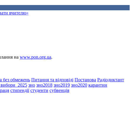
знати вчителю»
силання на
www.pon.org.ua
.
а без обмежень
Питання та відповіді
Постанова
Радіодиктант
і_вибори_2025
зно
зно2018
зно2019
зно2020
карантин
праця
стипендії
студенти
субвенція