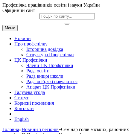
Профспілка працівників освіти і науки України
Офіційний сайт
Меню
Новини
Про профспілку
Історична довідка
Структура Профспілки
ЦК Профспілки
Члени ЦК Профспілки
Рада освіти
Рада вищої школи
Рада осіб, які навчаються
Апарат ЦК Профспілки
Галузева угода
Статут
Корисні посилання
Контакти
English
Головна
»
Новини з регіонів
»Семінар голів міських, районних