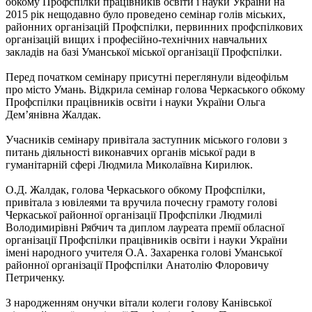
обкому Профспілки працівників освіти і науки України на
2015 рік нещодавно було проведено семінар голів міських,
районних організацій Профспілки, первинних профспілкових
організацій вищих і професійно-технічних навчальних
закладів на базі Уманської міської організації Профспілки.
Перед початком семінару присутні переглянули відеофільм
про місто Умань. Відкрила семінар голова Черкаського обкому
Профспілки працівників освіти і науки України Ольга
Дем’янівна Жалдак.
Учасників семінару привітала заступник міського голови з
питань діяльності виконавчих органів міської ради в
гуманітарній сфері Людмила Миколаївна Кирилюк.
О.Д. Жалдак, голова Черкаського обкому Профспілки,
привітала з ювілеями та вручила почесну грамоту голові
Черкаської районної організації Профспілки Людмилі
Володимирівні Рябчич та диплом лауреата премії обласної
організації Профспілки працівників освіти і науки України
імені народного учителя О.А. Захаренка голові Уманської
районної організації Профспілки Анатолію Флоровичу
Петриченку.
З народженням онучки вітали колеги голову Канівської