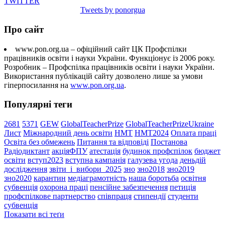
TWITTER
Tweets by ponorgua
Про сайт
www.pon.org.ua – офіційний сайт ЦК Профспілки
працівників освіти і науки України. Функціонує із 2006 року.
Розробник – Профспілка працівників освіти і науки України.
Використання публікацій сайту дозволено лише за умови
гіперпосилання на
www.pon.org.ua
.
Популярні теги
2681
5371
GEW
GlobalTeacherPrize
GlobalTeacherPrizeUkraine
Лист
Міжнародний день освіти
НМТ
НМТ2024
Оплата праці
Освіта без обмежень
Питання та відповіді
Постанова
Радіодиктант
акціяФПУ
атестація
будинок профспілок
бюджет
освіти
вступ2023
вступна кампанія
галузева угода
деньдій
дослідження
звіти_і_вибори_2025
зно
зно2018
зно2019
зно2020
карантин
медіаграмотність
наша боротьба
освітня
субвенція
охорона праці
пенсійне забезпечення
петиція
профспілкове партнерство
співпраця
стипендії
студенти
субвенція
Показати всі теґи