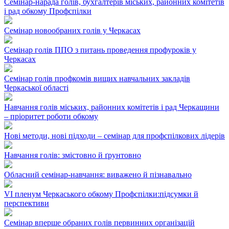
Семінар-нарада голів, бухгалтерів міських, районних комітетів
і рад обкому Профспілки
Семінар новообраних голів у Черкасах
Семінар голів ППО з питань проведення профуроків у
Черкасах
Семінар голів профкомів вищих навчальних закладів
Черкаської області
Навчання голів міських, районних комітетів і рад Черкащини
– пріоритет роботи обкому
Нові методи, нові підходи – семінар для профспілкових лідерів
Навчання голів: змістовно й ґрунтовно
Обласний семінар-навчання: виважено й пізнавально
VІ пленум Черкаського обкому Профспілки:підсумки й
перспективи
Семінар вперше обраних голів первинних організацій