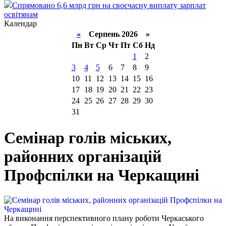
Спрямовано 6,6 млрд грн на своєчасну виплату зарплат
освітянам
Календар
«
Серпень 2026 »
Пн
Вт
Ср
Чт
Пт
Сб
Нд
1
2
3
4
5
6
7
8
9
10
11
12
13
14
15
16
17
18
19
20
21
22
23
24
25
26
27
28
29
30
31
Семінар голів міських,
районних організацій
Профспілки на Черкащині
На виконання перспективного плану роботи Черкаського