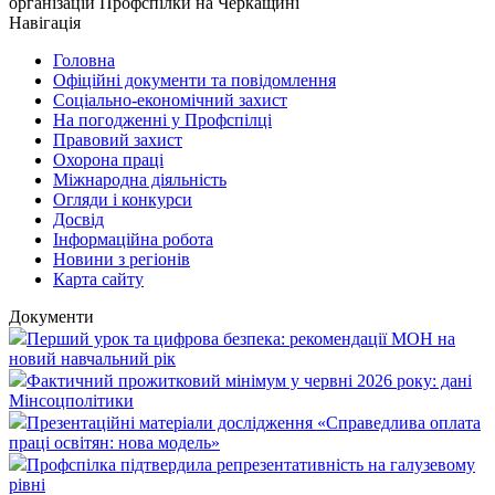
організацій Профспілки на Черкащині
Навігація
Головна
Офіційні документи та повідомлення
Соціально-економічний захист
На погодженні у Профспілці
Правовий захист
Охорона праці
Міжнародна діяльність
Огляди і конкурси
Досвід
Інформаційна робота
Новини з регіонів
Карта сайту
Документи
Перший урок та цифрова безпека: рекомендації МОН на
новий навчальний рік
Фактичний прожитковий мінімум у червні 2026 року: дані
Мінсоцполітики
Презентаційні матеріали дослідження «Справедлива оплата
праці освітян: нова модель»
Профспілка підтвердила репрезентативність на галузевому
рівні