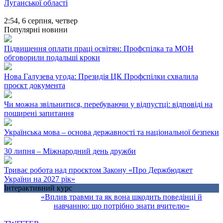
Луганської області
2:54,
6 серпня, четвер
Популярні новини
Підвищення оплати праці освітян: Профспілка та МОН
обговорили подальші кроки
Нова Галузева угода: Президія ЦК Профспілки схвалила
проєкт документа
Чи можна звільнитися, перебуваючи у відпустці: відповіді на
поширені запитання
Українська мова – основа державності та національної безпеки
30 липня – Міжнародний день дружби
Триває робота над проєктом Закону «Про Держбюджет
України на 2027 рік»
Інтерактивний курс
«Вплив травми та як вона шкодить поведінці й
навчанню: що потрібно знати вчителю»