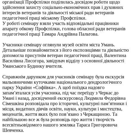
організації Профспілки поділилась досвідом роботи щодо
здійснення захисту соціально-економічних прав і духовних
інтересів ветеранів та діяльності міської ради ветеранів
педагогічної праці міському Профспілки.
У роботі семінару взяли участь відповідальні працівники
апарату обкому Профспілки, голова обласної ради ветеранів
педагогічної праці Тамара Андріївна Пальтова.
Учасники семінару оглянули музей освіти міста Умань.
Детальніше познайомитися з його експозиціями та діяльністю
допомогла присутнім ветеран педагогічної праці, Валентина
Василівна Лисогора, завідувач відділу з основної діяльності
Уманського Будинку вчителя.
Справжнім дарунком для учасників семінару була екскурсія
мальовничими куточками національного дендрологічного
парку України «Софіївка». А щоб поїздка надовго
запам’яталася усім учасника, під час переїзду з Черкас до
Умані і назад, досвідчений екскурсовод Людмила Федорівна
Сімешкіна розповідала про історичні, культурні пам’ятники і
місця, видатних діячів освіти, науки, культури і мистецтва,
меценатів, життя яких було пов’язано з Черкащиною. Та
найбільшою все ж була розповідь про життя і творчість
всесвітньовідомого нашого земляка Тараса Григоровича
Шевченка.