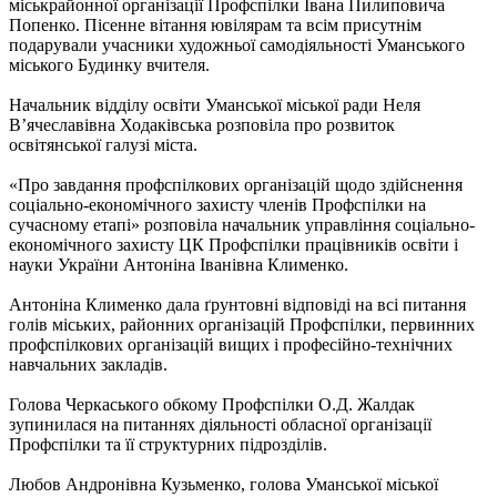
міськрайонної організації Профспілки Івана Пилиповича
Попенко. Пісенне вітання ювілярам та всім присутнім
подарували учасники художньої самодіяльності Уманського
міського Будинку вчителя.
Начальник відділу освіти Уманської міської ради Неля
В’ячеславівна Ходаківська розповіла про розвиток
освітянської галузі міста.
«Про завдання профспілкових організацій щодо здійснення
соціально-економічного захисту членів Профспілки на
сучасному етапі» розповіла начальник управління соціально-
економічного захисту ЦК Профспілки працівників освіти і
науки України Антоніна Іванівна Клименко.
Антоніна Клименко дала ґрунтовні відповіді на всі питання
голів міських, районних організацій Профспілки, первинних
профспілкових організацій вищих і професійно-технічних
навчальних закладів.
Голова Черкаського обкому Профспілки О.Д. Жалдак
зупинилася на питаннях діяльності обласної організації
Профспілки та її структурних підрозділів.
Любов Андронівна Кузьменко, голова Уманської міської