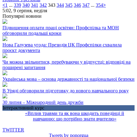
<
1
...
339
340
341
342
343
344
345
346
347
...
354
>
5:02,
9 серпня, неділя
Популярні новини
Підвищення оплати праці освітян: Профспілка та МОН
обговорили подальші кроки
Нова Галузева угода: Президія ЦК Профспілки схвалила
проєкт документа
Чи можна звільнитися, перебуваючи у відпустці: відповіді на
поширені запитання
Українська мова – основа державності та національної безпеки
В Уряді обговорили підготовку до нового навчального року
30 липня – Міжнародний день дружби
Інтерактивний курс
«Вплив травми та як вона шкодить поведінці й
навчанню: що потрібно знати вчителю»
TWITTER
Tweets by ponorgua