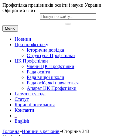
Профспілка працівників освіти і науки України
Офіційний сайт
Меню
Новини
Про профспілку
Історична довідка
Структура Профспілки
ЦК Профспілки
Члени ЦК Профспілки
Рада освіти
Рада вищої школи
Рада осіб, які навчаються
Апарат ЦК Профспілки
Галузева угода
Статут
Корисні посилання
Контакти
English
Головна
»
Новини з регіонів
»Сторінка 343