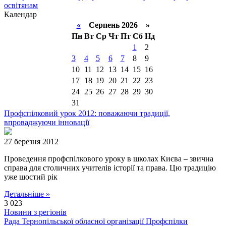
освітянам
Календар
«
Серпень 2026 »
Пн
Вт
Ср
Чт
Пт
Сб
Нд
1
2
3
4
5
6
7
8
9
10
11
12
13
14
15
16
17
18
19
20
21
22
23
24
25
26
27
28
29
30
31
Профспілковий урок 2012: поважаючи традиції,
впроваджуючи інновації
27 березня 2012
Проведення профспілкового уроку в школах Києва – звична
справа для столичних учителів історії та права. Цю традицію
уже шостий рік
Детальніше »
3 023
Новини з регіонів
Рада Тернопільської обласної організації Профспілки