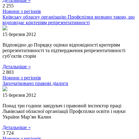
Детальніше »
2 255
Новини з регіонів
Київську обласну організацію Профспілки визнано такою, що
відповідає критеріям репрезентативності
15 березня 2012
Відповідно до Порядку оцінки відповідності критеріям
репрезентативності та підтвердження репрезентативності
суб’єктів сторін
Детальніше »
2 803
Новини з регіонів
Започатковано правові діалоги
15 березня 2012
Понад три години завідувач і правовий інспектор праці
Львівської обласної організації Профспілки освіти і науки
України Мар’ян Калин
Детальніше »
3 724
Новини з регіонів