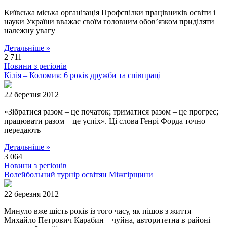
Київська міська організація Профспілки працівників освіти і
науки України вважає своїм головним обов’язком приділяти
належну увагу
Детальніше »
2 711
Новини з регіонів
Кілія – Коломия: 6 років дружби та співпраці
22 березня 2012
«Зібратися разом – це початок; триматися разом – це прогрес;
працювати разом – це успіх». Ці слова Генрі Форда точно
передають
Детальніше »
3 064
Новини з регіонів
Волейбольний турнір освітян Міжгірщини
22 березня 2012
Минуло вже шість років із того часу, як пішов з життя
Михайло Петрович Карабин – чуйна, авторитетна в районі