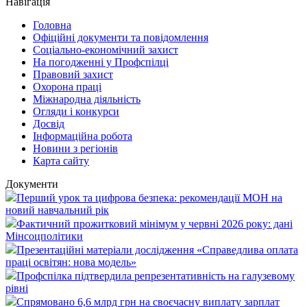
Навігація
Головна
Офіційні документи та повідомлення
Соціально-економічний захист
На погодженні у Профспілці
Правовий захист
Охорона праці
Міжнародна діяльність
Огляди і конкурси
Досвід
Інформаційна робота
Новини з регіонів
Карта сайту
Документи
Перший урок та цифрова безпека: рекомендації МОН на
новий навчальний рік
Фактичний прожитковий мінімум у червні 2026 року: дані
Мінсоцполітики
Презентаційні матеріали дослідження «Справедлива оплата
праці освітян: нова модель»
Профспілка підтвердила репрезентативність на галузевому
рівні
Спрямовано 6,6 млрд грн на своєчасну виплату зарплат