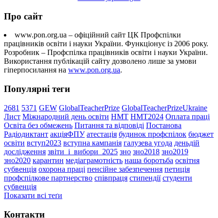
Про сайт
www.pon.org.ua – офіційний сайт ЦК Профспілки
працівників освіти і науки України. Функціонує із 2006 року.
Розробник – Профспілка працівників освіти і науки України.
Використання публікацій сайту дозволено лише за умови
гіперпосилання на
www.pon.org.ua
.
Популярні теги
2681
5371
GEW
GlobalTeacherPrize
GlobalTeacherPrizeUkraine
Лист
Міжнародний день освіти
НМТ
НМТ2024
Оплата праці
Освіта без обмежень
Питання та відповіді
Постанова
Радіодиктант
акціяФПУ
атестація
будинок профспілок
бюджет
освіти
вступ2023
вступна кампанія
галузева угода
деньдій
дослідження
звіти_і_вибори_2025
зно
зно2018
зно2019
зно2020
карантин
медіаграмотність
наша боротьба
освітня
субвенція
охорона праці
пенсійне забезпечення
петиція
профспілкове партнерство
співпраця
стипендії
студенти
субвенція
Показати всі теґи
Контакти