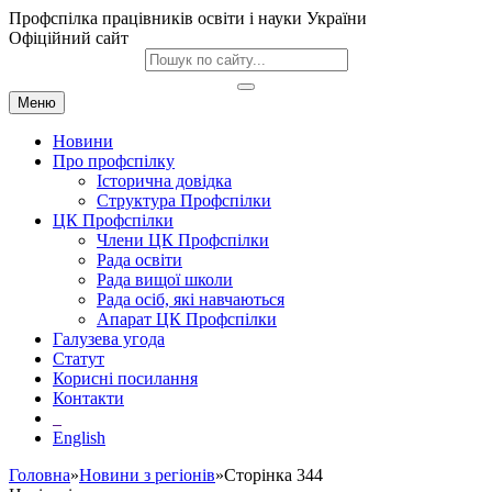
Профспілка працівників освіти і науки України
Офіційний сайт
Меню
Новини
Про профспілку
Історична довідка
Структура Профспілки
ЦК Профспілки
Члени ЦК Профспілки
Рада освіти
Рада вищої школи
Рада осіб, які навчаються
Апарат ЦК Профспілки
Галузева угода
Статут
Корисні посилання
Контакти
English
Головна
»
Новини з регіонів
»Сторінка 344