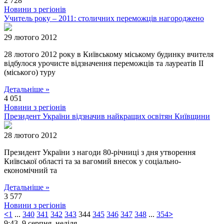
2 728
Новини з регіонів
Учитель року – 2011: столичних переможців нагороджено
29 лютого 2012
28 лютого 2012 року в Київському міському будинку вчителя
відбулося урочисте відзначення переможців та лауреатів ІІ
(міського) туру
Детальніше »
4 051
Новини з регіонів
Президент України відзначив найкращих освітян Київщини
28 лютого 2012
Президент України з нагоди 80-річниці з дня утворення
Київської області та за вагомий внесок у соціально-
економічний та
Детальніше »
3 577
Новини з регіонів
<
1
...
340
341
342
343
344
345
346
347
348
...
354
>
9:43,
9 серпня, неділя