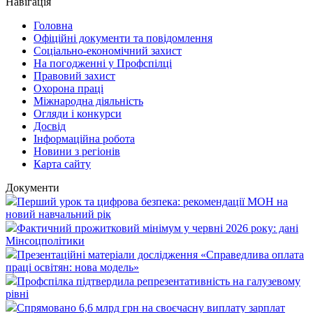
Навігація
Головна
Офіційні документи та повідомлення
Соціально-економічний захист
На погодженні у Профспілці
Правовий захист
Охорона праці
Міжнародна діяльність
Огляди і конкурси
Досвід
Інформаційна робота
Новини з регіонів
Карта сайту
Документи
Перший урок та цифрова безпека: рекомендації МОН на
новий навчальний рік
Фактичний прожитковий мінімум у червні 2026 року: дані
Мінсоцполітики
Презентаційні матеріали дослідження «Справедлива оплата
праці освітян: нова модель»
Профспілка підтвердила репрезентативність на галузевому
рівні
Спрямовано 6,6 млрд грн на своєчасну виплату зарплат