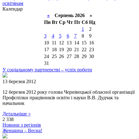
освітянам
Календар
«
Серпень 2026 »
Пн
Вт
Ср
Чт
Пт
Сб
Нд
1
2
3
4
5
6
7
8
9
10
11
12
13
14
15
16
17
18
19
20
21
22
23
24
25
26
27
28
29
30
31
У соціальному партнерстві – успіх роботи
13 березня 2012
12 березня 2012 року голова Чернівецької обласної організації
Профспілки працівників освіти і науки В.В. Дудчак та
начальник
Детальніше »
2 338
Новини з регіонів
Женщина – Весна!