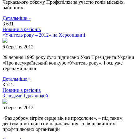
Черкаського обкому Профспілки за участю голів міських,
районних
Детальніше »
3 631
Новини з регіонів
«Учитель року – 2012» на Херсонщині
6 березня 2012
29 червня 1995 року було підписано Указ Президента України
«Про всеукраїнський конкурс «Учитель року». І ось уже
теренами нашої
Детальніше »
3 715
Новини з регіонів
З людьми і для людей
5 березня 2012
«Раз добром зігріте серце вік не прохолоне», – під таким
девізом проходив семінар-навчання голів первинних
профспілкових організацій