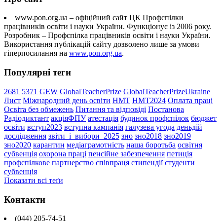
www.pon.org.ua – офіційний сайт ЦК Профспілки
працівників освіти і науки України. Функціонує із 2006 року.
Розробник – Профспілка працівників освіти і науки України.
Використання публікацій сайту дозволено лише за умови
гіперпосилання на
www.pon.org.ua
.
Популярні теги
2681
5371
GEW
GlobalTeacherPrize
GlobalTeacherPrizeUkraine
Лист
Міжнародний день освіти
НМТ
НМТ2024
Оплата праці
Освіта без обмежень
Питання та відповіді
Постанова
Радіодиктант
акціяФПУ
атестація
будинок профспілок
бюджет
освіти
вступ2023
вступна кампанія
галузева угода
деньдій
дослідження
звіти_і_вибори_2025
зно
зно2018
зно2019
зно2020
карантин
медіаграмотність
наша боротьба
освітня
субвенція
охорона праці
пенсійне забезпечення
петиція
профспілкове партнерство
співпраця
стипендії
студенти
субвенція
Показати всі теґи
Контакти
(044) 205-74-51