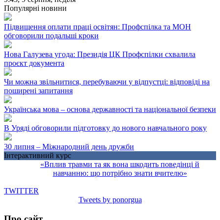
Популярні новини
Підвищення оплати праці освітян: Профспілка та МОН
обговорили подальші кроки
Нова Галузева угода: Президія ЦК Профспілки схвалила
проєкт документа
Чи можна звільнитися, перебуваючи у відпустці: відповіді на
поширені запитання
Українська мова – основа державності та національної безпеки
В Уряді обговорили підготовку до нового навчального року
30 липня – Міжнародний день дружби
Інтерактивний курс
«Вплив травми та як вона шкодить поведінці й
навчанню: що потрібно знати вчителю»
TWITTER
Tweets by ponorgua
Про сайт